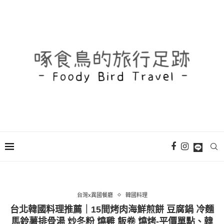
台灣x異國餐廳
韓國料理
台北韓國料理推薦｜15間烤肉海鮮煎餅 豆腐鍋 冷麵
馬鈴薯排骨湯 炒冬粉 燒雞 飯卷 燒烤-平價單點、韓