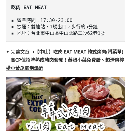
吃肉 EAT MEAT
▪️ 營業時間：17:30-23:00

▪️ 捷運：雙連站，1號出口，步行約5分鐘

▪️ 地址：台北市中山區中山北路二段62巷1號
✦ 完整文章 ➜
【中山】吃肉 EAT MEAT 韓式烤肉(附菜單)
－高CP值招牌熟成豬肉套餐！蒸蛋小菜免費續、超清爽檸
檬小黃瓜氣泡燒酒