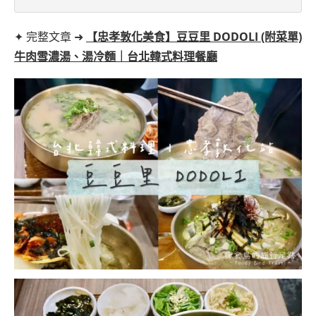
✦ 完整文章 ➜
【忠孝敦化美食】豆豆里 DODOLI (附菜單)
牛肉雪濃湯、湯冷麵｜台北韓式料理餐廳