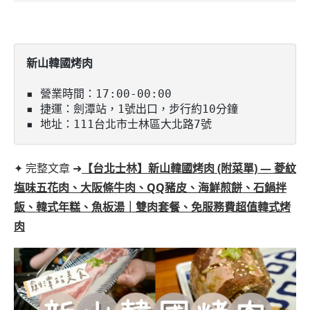
新山韓國烤肉
▪️ 營業時間：17:00-00:00

▪️ 捷運：劍潭站，1號出口，步行約10分鐘

▪️ 地址：111台北市士林區大北路7號
✦ 完整文章 ➜
【台北士林】新山韓國烤肉 (附菜單) — 菱紋
塩味五花肉、大阪條牛肉、QQ豬皮、海鮮煎餅、石鍋拌
飯、韓式年糕、魚板湯｜雙肉套餐、免服務費超值韓式烤
肉