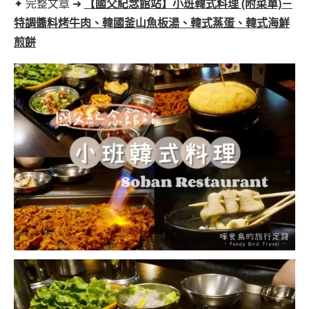
✦ 完整文章 ➜
【國父紀念館站】小班韓式料理 (附菜單)－
特調醬料烤牛肉、韓國釜山魚板湯、韓式蒸蛋、韓式海鮮
煎餅