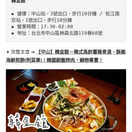
▪️ 捷運：中山站，3號出口，步行10分鐘 / 松江南
京站，1號出口，步行10分鐘

▪️ 營業時間：17:30-02:00

▪️ 地址：台北市中山區林森北路119巷68號
✦ 完整文章 ➜
【中山】韓金館－韓式馬鈴薯豬骨湯、酥脆
海鮮煎餅(附菜單)｜韓國銅盤烤肉、鍋物專賣！