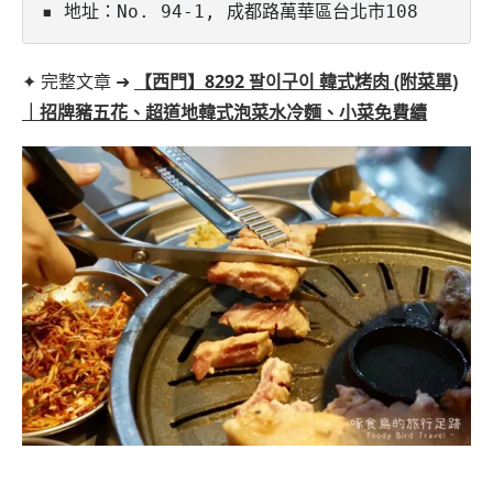
▪️ 地址：No. 94-1, 成都路萬華區台北市108
✦ 完整文章 ➜
【西門】8292 팔이구이 韓式烤肉 (附菜單)
｜招牌豬五花、超道地韓式泡菜水冷麵、小菜免費續