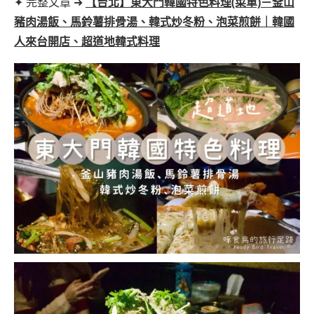
✦ 完整文章 ➜
【台北】東大門韓國特色料理(菜單)－釜山
豬肉湯飯、馬鈴薯排骨湯、韓式炒冬粉、泡菜煎餅｜韓國
人來台開店、超道地韓式料理