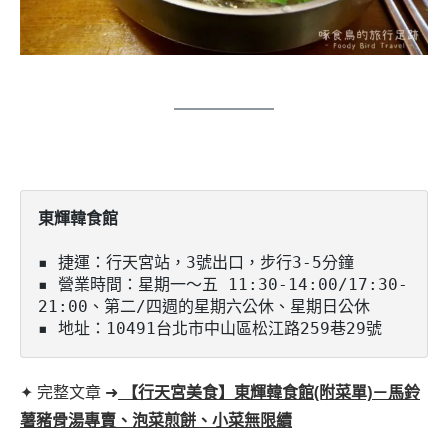
▪️ 捷運：行天宮站，3號出口，步行3-5分鐘

▪️ 營業時間：星期一～五 11:30-14:00/17:30-
21:00、第二/四週的星期六公休、星期日公休

▪️ 地址：10491台北市中山區松江路259巷29號
✦ 完整文章 ➜
【行天宮美食】東輝韓食館(附菜單)－馬鈴
薯豬骨湯專賣、泡菜煎餅、小菜無限續