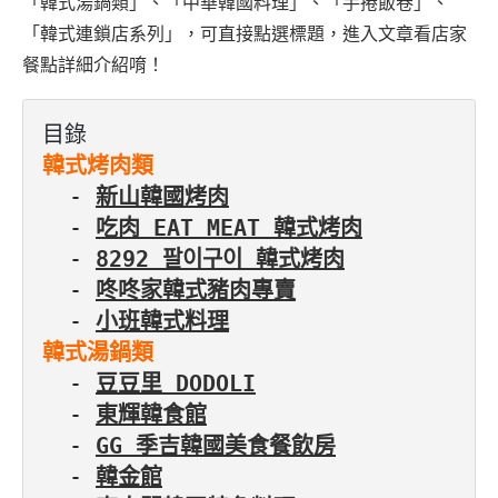
「韓式湯鍋類」、「中華韓國料理」、「手捲飯卷」、
「韓式連鎖店系列」，可直接點選標題，進入文章看店家
餐點詳細介紹唷！
韓式烤肉類
  - 
新山韓國烤肉
  - 
吃肉 EAT MEAT 韓式烤肉
  - 
8292 팔이구이 韓式烤肉
  - 
咚咚家韓式豬肉專賣
  - 
小班韓式料理
韓式湯鍋類
  - 
豆豆里 DODOLI
  - 
東輝韓食館
  - 
GG 季吉韓國美食餐飲房
  - 
韓金館