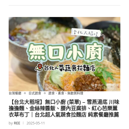
台灣餐廳
日式蔬食
蔬食、素食、無麩質料理
【台北大稻埕】無口小廚 (菜單) – 雪燕湯底 川味
擔擔麵、金絲辣醬飯、腰內豆腐排、紅心芭樂薰
衣草布丁｜台北超人氣蔬食拉麵店 純素餐廳推薦
by
REE
2025-05-11