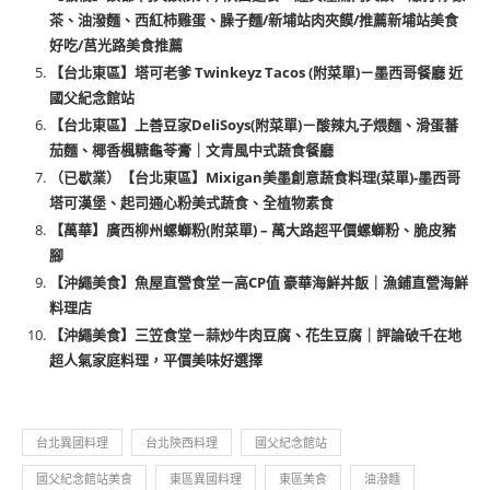
茶、油潑麵、西紅柿雞蛋、臊子麵/新埔站肉夾饃/推薦新埔站美食
好吃/莒光路美食推薦
【台北東區】塔可老爹 Twinkeyz Tacos (附菜單)－墨西哥餐廳 近
國父紀念館站
【台北東區】上善豆家DeliSoys(附菜單)－酸辣丸子煨麵、滑蛋蕃
茄麵、椰香楓糖龜苓膏｜文青風中式蔬食餐廳
（已歇業）【台北東區】Mixigan美墨創意蔬食料理(菜單)-墨西哥
塔可漢堡、起司通心粉美式蔬食、全植物素食
【萬華】廣西柳州螺螄粉(附菜單) – 萬大路超平價螺螄粉、脆皮豬
腳
【沖繩美食】魚屋直營食堂－高CP值 豪華海鮮丼飯｜漁鋪直營海鮮
料理店
【沖繩美食】三笠食堂－蒜炒牛肉豆腐、花生豆腐｜評論破千在地
超人氣家庭料理，平價美味好選擇
台北異國料理
台北陝西料理
國父紀念館站
國父紀念館站美食
東區異國料理
東區美食
油潑麵