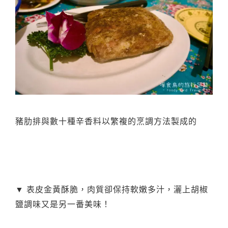
豬肋排與數十種辛香料以繁複的烹調方法製成的
▼ 表皮金黃酥脆，肉質卻保持軟嫩多汁，灑上胡椒
鹽調味又是另一番美味！