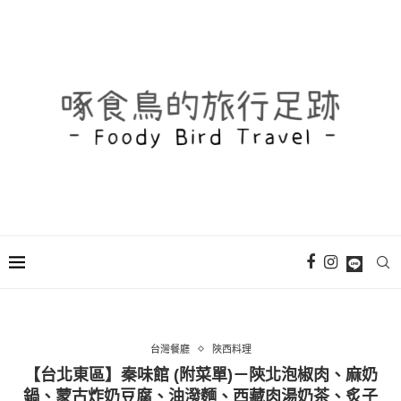
台灣餐廳
陜西料理
【台北東區】秦味館 (附菜單)－陝北泡椒肉、麻奶
鍋、蒙古炸奶豆腐、油潑麵、西藏肉湯奶茶、炙子