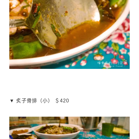
▼ 炙子骨排（小） ＄420