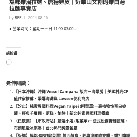
塩味雞湯拉麵、唐揚雞皮｜近華山文創的雞白湯
拉麵專賣店
by
REE
2024-08-26
∎ 營業時間：星期一～日 11:00-03:00 …
請按讚：
延伸閱讀：
【日本沖繩】沖繩 Vessel Campana 飯店－海景房｜美國村高CP
值住宿推薦、緊鄰海灘與 Lawson便利商店
【汐止】純素異國料理Vegan Taipei (附菜單)－高植物性蛋白披
薩、經典千層麵、誕糕、餡餅｜新北純素異國料理餐廳
（已歇業）【市政府站】蔬漫小姐 (附菜單)－法式松露野菇披薩、
布朗尼愛冰淇淋｜台北熱門純素餐廳
【板橋】饃都·肉夾饃(菜單)-陝西麵食、經典潼關肉夾饃、爆打檸檬