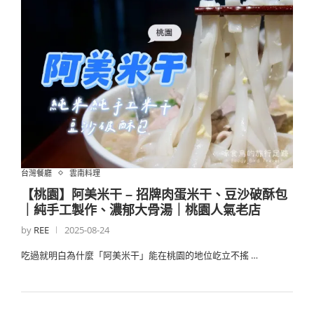
台灣餐廳
雲南料理
【桃園】阿美米干 – 招牌肉蛋米干、豆沙破酥包
｜純手工製作、濃郁大骨湯｜桃園人氣老店
by
REE
2025-08-24
吃過就明白為什麼「阿美米干」能在桃園的地位屹立不搖 …