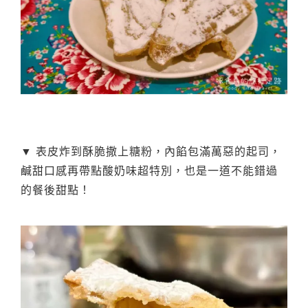
▼ 表皮炸到酥脆撒上糖粉，內餡包滿萬惡的起司，
鹹甜口感再帶點酸奶味超特別，也是一道不能錯過
的餐後甜點！