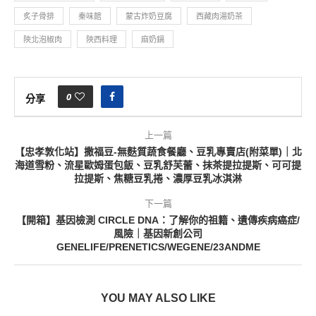
炙子骨排
秦味館
蒙古炸奶豆腐
西藏肉湯奶茶
陝北泡椒肉
陝西料理
麻奶鍋
0
分享
上一篇
【忠孝敦化站】撒福豆-無麩質蔬食餐廳、豆乳專賣店(附菜單)｜北
海道雪粉、流星歐姆蛋包飯、豆乳舒芙蕾、抹茶提拉提斯、可可提
拉提斯、焦糖豆乳捲、濃厚豆乳冰淇淋
下一篇
【開箱】基因檢測 CIRCLE DNA：了解你的祖籍、遺傳疾病癌症/
風險｜基因新創公司
GENELIFE/PRENETICS/WEGENE/23ANDME
YOU MAY ALSO LIKE