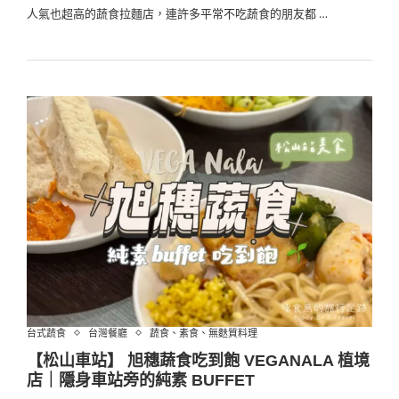
人氣也超高的蔬食拉麵店，連許多平常不吃蔬食的朋友都 …
台式蔬食
台灣餐廳
蔬食、素食、無麩質料理
【松山車站】 旭穗蔬食吃到飽 VEGANALA 植境
店｜隱身車站旁的純素 BUFFET