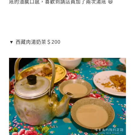
底的油膩口感，喜歡到請店員加了兩次湯底 😆
▼ 西藏肉湯奶茶＄200