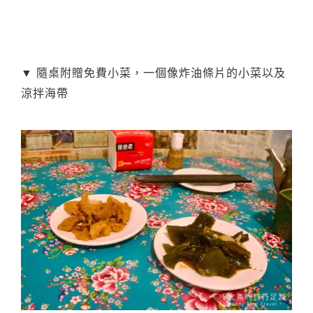
▼ 隨桌附贈免費小菜，一個像炸油條片的小菜以及
涼拌海帶