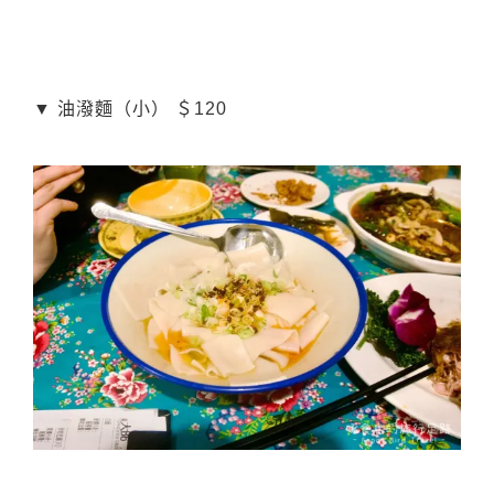
▼ 油潑麵（小） ＄120