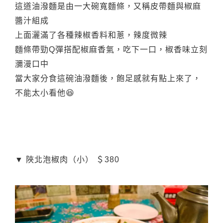
這道油潑麵是由一大碗寬麵條，又稱皮帶麵與椒麻
醬汁組成
上面灑滿了各種辣椒香料和蔥，辣度微辣
麵條帶勁Q彈搭配椒麻香氣，吃下一口，椒香味立刻
瀰漫口中
當大家分食這碗油潑麵後，飽足感就有點上來了，
不能太小看他😆
▼ 陜北泡椒肉（小） ＄380