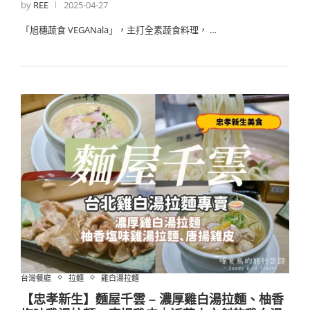
by
REE
2025-04-27
「旭穗蔬食 VEGANala」，主打全素蔬食料理， …
台灣餐廳
拉麵
雞白湯拉麵
【忠孝新生】麵屋千雲 – 濃厚雞白湯拉麵、柚香