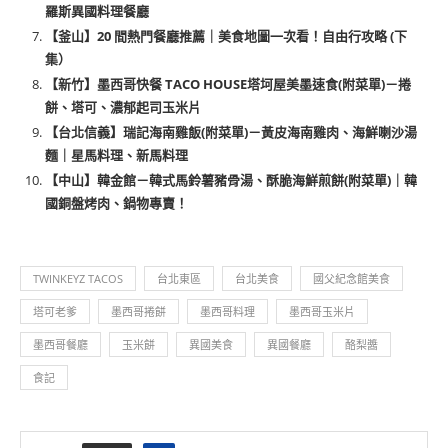
羅斯異國料理餐廳
【釜山】20 間熱門餐廳推薦｜美食地圖一次看！自由行攻略 (下
集）
【新竹】墨西哥快餐 TACO HOUSE塔坷屋美墨速食(附菜單)－捲
餅、塔可、濃郁起司玉米片
【台北信義】瑞記海南雞飯(附菜單)－黃皮海南雞肉、海鮮喇沙湯
麵｜星馬料理、新馬料理
【中山】韓金館－韓式馬鈴薯豬骨湯、酥脆海鮮煎餅(附菜單)｜韓
國銅盤烤肉、鍋物專賣！
TWINKEYZ TACOS
台北東區
台北美食
國父紀念館美食
塔可老爹
墨西哥捲餅
墨西哥料理
墨西哥玉米片
墨西哥餐廳
玉米餅
異國美食
異國餐廳
酪梨醬
食記