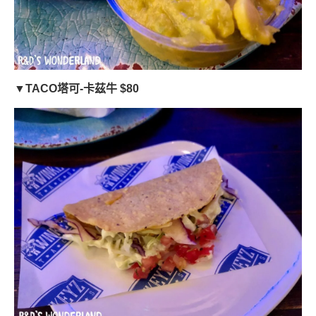
▼TACO塔可-卡茲牛 $80