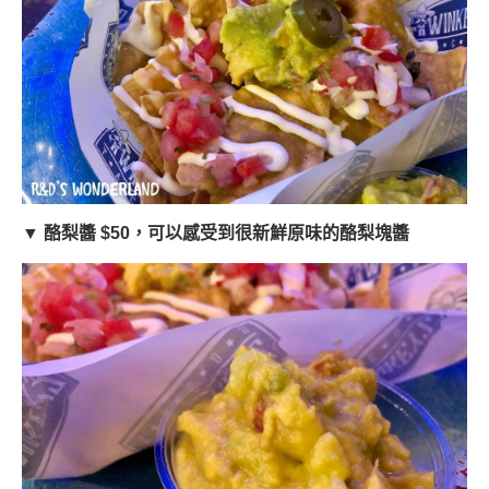
▼ 酪梨醬 $50，可以感受到很新鮮原味的酪梨塊醬