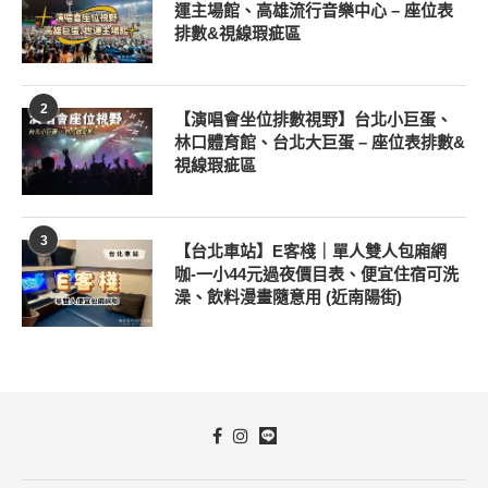
運主場館、高雄流行音樂中心 – 座位表
排數&視線瑕疵區
2
【演唱會坐位排數視野】台北小巨蛋、
林口體育館、台北大巨蛋 – 座位表排數&
視線瑕疵區
3
【台北車站】E客棧｜單人雙人包廂網
咖-一小44元過夜價目表、便宜住宿可洗
澡、飲料漫畫隨意用 (近南陽街)