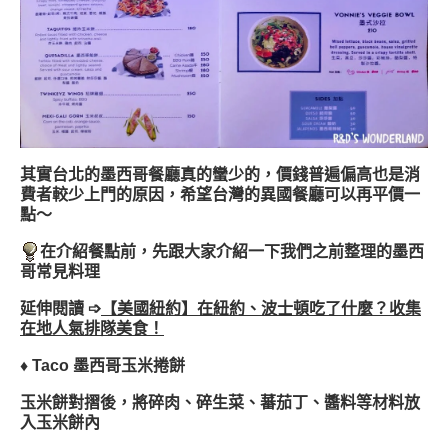
其實台北的墨西哥餐廳真的蠻少的，價錢普遍偏高也是消
費者較少上門的原因，希望台灣的異國餐廳可以再平價一
點～
在介紹餐點前，先跟大家介紹一下我們之前整理的墨西
哥常見料理
延伸閱讀 ➩
【美國紐約】在紐約、波士頓吃了什麼？收集
在地人氣排隊美食！
♦
Taco
墨西哥玉米捲餅
玉米餅對摺後，將碎肉、碎生菜、蕃茄丁、醬料等材料放
入玉米餅內