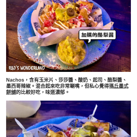
Nachos，含有玉米片、莎莎醬、酸奶、起司、酪梨醬、
墨西哥辣椒。混合起來吃非常唰嘴，但私心覺得
瑪丘墨式
餅舖
的比較好吃，味道濃郁。