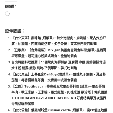
請按讚：
延伸閱讀：
【台北東區】秦味館 (附菜單)－陝北泡椒肉、麻奶鍋、蒙古炸奶豆
腐、油潑麵、西藏肉湯奶茶、炙子骨排｜東區熱門陝西料理
（已歇業）【台北東區】Mixigan美墨創意蔬食料理(菜單)-墨西哥
塔可漢堡、起司通心粉美式蔬食、全植物素食
台北韓國料理推薦｜15間烤肉海鮮煎餅 豆腐鍋 冷麵 馬鈴薯排骨湯
炒冬粉 燒雞 飯卷 燒烤-平價單點、韓式吃到飽
【台北東區】上善豆家DeliSoys(附菜單)－酸辣丸子煨麵、滑蛋蕃
茄麵、椰香楓糖龜苓膏｜文青風中式蔬食餐廳
【公館】Teotihuacan 特奧蒂瓦坎墨西哥料理 (菜單)－墨西哥燉
牛肉、軟玉米餅、玉米粽、墨式紅飯、肉桂米漿 歐洽塔｜傳統國菜
TEOTIHUACAN HAVE A NICE DAY BISTRO 好處特奥蒂瓦坎墨西
哥風格咖啡餐酒
【台北公館】俄羅斯城堡Russian castle (附菜單)－高CP值道地俄