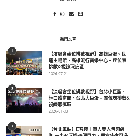
熱門文章
1
【演唱會坐位排數視野】高雄巨蛋、世
運主場館、高雄流行音樂中心 – 座位表
排數&視線瑕疵區
2026-07-21
2
【演唱會坐位排數視野】台北小巨蛋、
林口體育館、台北大巨蛋 – 座位表排數&
視線瑕疵區
2026-01-03
3
【台北車站】E客棧｜單人雙人包廂網
咖-一小44元過夜價目表、便宜住宿可洗