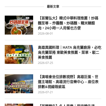
最新文章
【首爾弘大】韓式中華料理推薦！炒碼
麵至尊 – 炸醬麵、炒碼麵、糯米糖醋
肉，24小時一人用餐也方便
2026-08-01
高雄異國料理｜HATA 烏克蘭廚房，必吃
烏克蘭菜捲 東歐美食推薦、菜單、駁二
美食推薦
2026-07-25
【演唱會坐位排數視野】高雄巨蛋、世
運主場館、高雄流行音樂中心 – 座位表
排數&視線瑕疵區
2026-07-21