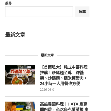
搜尋
搜尋
最新文章
最新文章
【首爾弘大】韓式中華料理
推薦！炒碼麵至尊 – 炸醬
麵、炒碼麵、糯米糖醋肉，
24小時一人用餐也方便
2026-08-01
高雄異國料理｜HATA 烏克
蘭廚房，必吃烏克蘭菜捲 東