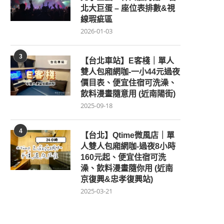
北大巨蛋 – 座位表排數&視
線瑕疵區
2026-01-03
3
【台北車站】E客棧｜單人
雙人包廂網咖-一小44元過夜
價目表、便宜住宿可洗澡、
飲料漫畫隨意用 (近南陽街)
2025-09-18
4
【台北】Qtime微風店｜單
人雙人包廂網咖-過夜8小時
160元起、便宜住宿可洗
澡、飲料漫畫隨你用 (近南
京復興&忠孝復興站)
2025-03-21