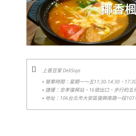
上善豆家 DeliSoys
▪️
營業時間：星期一～五11:30-14:30、17:30-2
▪️
捷運：忠孝復興站，16號出口，步行約五
▪️
地址：106台北市大安區復興南路一段107