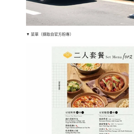
▼ 菜單（擷取自官方粉專）