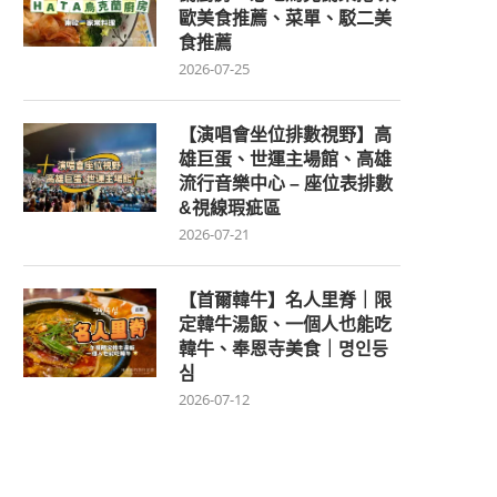
歐美食推薦、菜單、駁二美
食推薦
2026-07-25
【演唱會坐位排數視野】高
雄巨蛋、世運主場館、高雄
流行音樂中心 – 座位表排數
&視線瑕疵區
2026-07-21
【首爾韓牛】名人里脊｜限
定韓牛湯飯、一個人也能吃
韓牛、奉恩寺美食｜명인등
심
2026-07-12