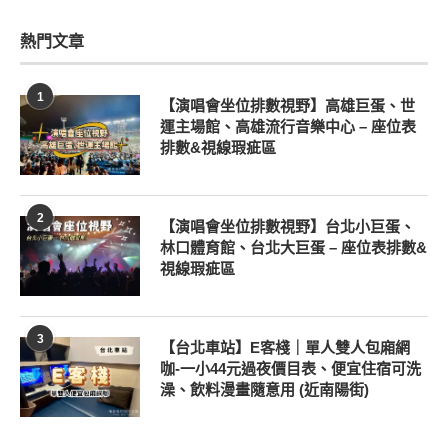
熱門文章
1
【演唱會坐位排數視野】高雄巨蛋、世
運主場館、高雄流行音樂中心 – 座位表
排數&視線瑕疵區
2
【演唱會坐位排數視野】台北小巨蛋、
林口體育館、台北大巨蛋 – 座位表排數&
視線瑕疵區
3
【台北車站】E客棧｜單人雙人包廂網
咖-一小44元過夜價目表、便宜住宿可洗
澡、飲料漫畫隨意用 (近南陽街)