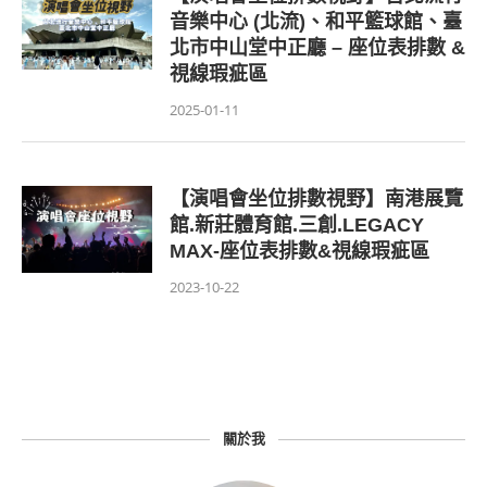
音樂中心 (北流)、和平籃球館、臺
北市中山堂中正廳 – 座位表排數 &
視線瑕疵區
2025-01-11
【演唱會坐位排數視野】南港展覽
館.新莊體育館.三創.LEGACY
MAX-座位表排數&視線瑕疵區
2023-10-22
關於我