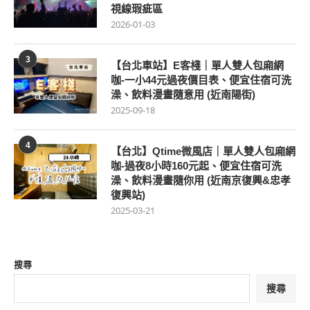
視線瑕疵區
2026-01-03
3
【台北車站】E客棧｜單人雙人包廂網
咖-一小44元過夜價目表、便宜住宿可洗
澡、飲料漫畫隨意用 (近南陽街)
2025-09-18
4
【台北】Qtime微風店｜單人雙人包廂網
咖-過夜8小時160元起、便宜住宿可洗
澡、飲料漫畫隨你用 (近南京復興&忠孝
復興站)
2025-03-21
搜尋
搜尋