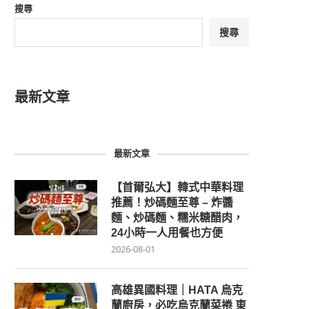
搜尋
搜尋
最新文章
最新文章
【首爾弘大】韓式中華料理
推薦！炒碼麵至尊 – 炸醬
麵、炒碼麵、糯米糖醋肉，
24小時一人用餐也方便
2026-08-01
高雄異國料理｜HATA 烏克
蘭廚房，必吃烏克蘭菜捲 東