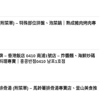
附菜單) – 特殊部位拼盤、泡菜鍋｜熟成豬肉烤肉專
– 香港飯店 0410 南浦1號店 – 炸醬麵、海鮮炒碼
理專賣｜홍콩반점0410 남포1호점
骨湯 (附菜單) – 馬鈴薯排骨湯專賣店、釜山美食推