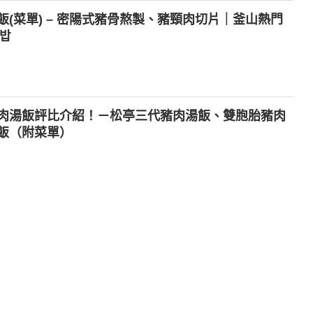
(菜單) – 密陽式豬骨熬製、豬頸肉切片｜釜山熱門
국밥
肉湯飯評比介紹！－松亭三代豬肉湯飯、雙胞胎豬肉
飯（附菜單）