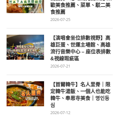
歐美食推薦、菜單、駁二美
食推薦
2026-07-25
【演唱會坐位排數視野】高
雄巨蛋、世運主場館、高雄
流行音樂中心 – 座位表排數
&視線瑕疵區
2026-07-21
【首爾韓牛】名人里脊｜限
定韓牛湯飯、一個人也能吃
韓牛、奉恩寺美食｜명인등
심
2026-07-12