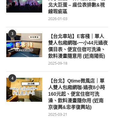
北大巨蛋 – 座位表排數&視
線瑕疵區
2026-01-03
3
【台北車站】E客棧｜單人
雙人包廂網咖-一小44元過夜
價目表、便宜住宿可洗澡、
飲料漫畫隨意用 (近南陽街)
2025-09-18
4
【台北】Qtime微風店｜單
人雙人包廂網咖-過夜8小時
160元起、便宜住宿可洗
澡、飲料漫畫隨你用 (近南
京復興&忠孝復興站)
2025-03-21