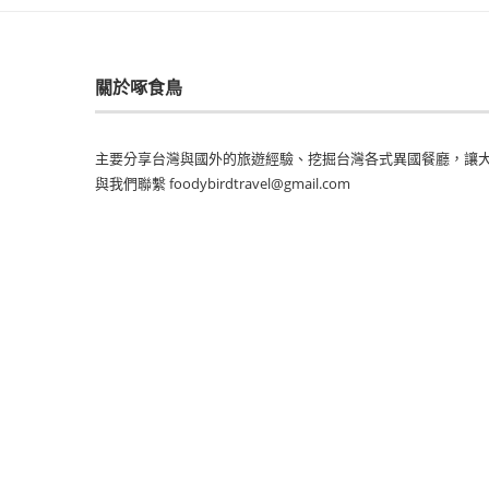
關於啄食鳥
主要分享台灣與國外的旅遊經驗、挖掘台灣各式異國餐廳，讓大
與我們聯繫 foodybirdtravel@gmail.com