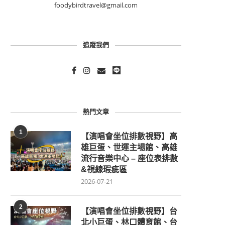
foodybirdtravel@gmail.com
追蹤我們
熱門文章
1
【演唱會坐位排數視野】高
雄巨蛋、世運主場館、高雄
流行音樂中心 – 座位表排數
&視線瑕疵區
2026-07-21
2
【演唱會坐位排數視野】台
北小巨蛋、林口體育館、台