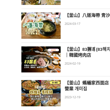
【釜山】八道海帶 青沙
2024-03-17
【釜山】83獬豸(83해
｜韓國烤肉店
2024-02-19
【釜山】螞蟻家西面店 
營業 개미집
2023-12-19