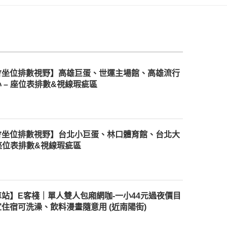
會坐位排數視野】高雄巨蛋、世運主場館、高雄流行
 – 座位表排數&視線瑕疵區
會坐位排數視野】台北小巨蛋、林口體育館、台北大
 座位表排數&視線瑕疵區
站】E客棧｜單人雙人包廂網咖-一小44元過夜價目
住宿可洗澡、飲料漫畫隨意用 (近南陽街)