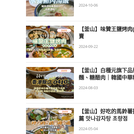
2024-10-06
【釜山】味贊王鹽烤肉(
賣
2024-09-22
【釜山】白種元旗下品牌 
麵、糖醋肉｜韓國中華料
2024-08-03
【釜山】好吃的馬鈴薯排
薦 맛나감자탕 초량점
2024-05-04