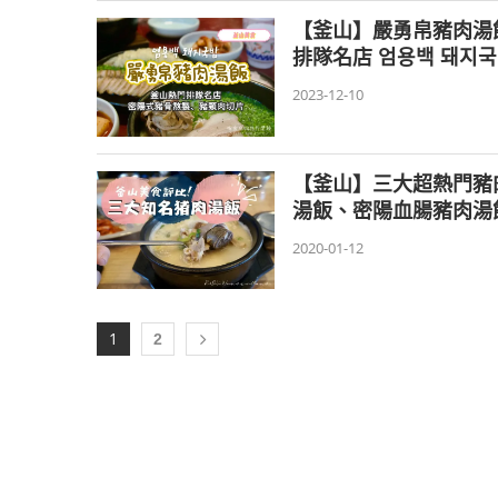
【釜山】嚴勇帛豬肉湯飯
排隊名店 엄용백 돼지
2023-12-10
【釜山】三大超熱門豬
湯飯、密陽血腸豬肉湯
2020-01-12
1
2