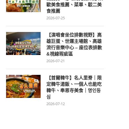
歐美食推薦、菜單、駁二美
食推薦
2026-07-25
【演唱會坐位排數視野】高
雄巨蛋、世運主場館、高雄
流行音樂中心 – 座位表排數
&視線瑕疵區
2026-07-21
【首爾韓牛】名人里脊｜限
定韓牛湯飯、一個人也能吃
韓牛、奉恩寺美食｜명인등
심
2026-07-12