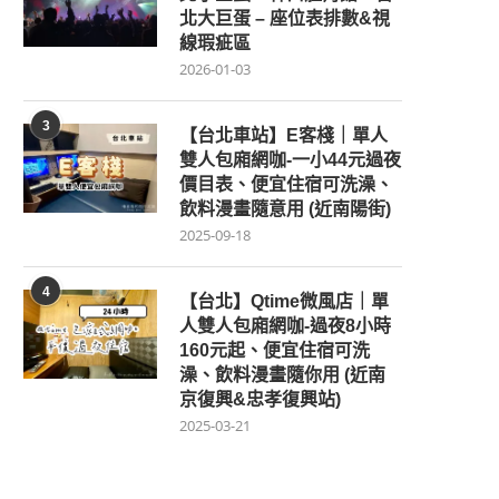
北大巨蛋 – 座位表排數&視
線瑕疵區
2026-01-03
3
【台北車站】E客棧｜單人
雙人包廂網咖-一小44元過夜
價目表、便宜住宿可洗澡、
飲料漫畫隨意用 (近南陽街)
2025-09-18
4
【台北】Qtime微風店｜單
人雙人包廂網咖-過夜8小時
160元起、便宜住宿可洗
澡、飲料漫畫隨你用 (近南
京復興&忠孝復興站)
2025-03-21