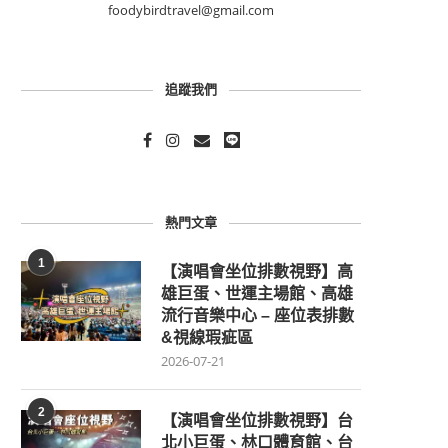
foodybirdtravel@gmail.com
追蹤我們
熱門文章
1
【演唱會坐位排數視野】高
雄巨蛋、世運主場館、高雄
流行音樂中心 – 座位表排數
&視線瑕疵區
2026-07-21
2
【演唱會坐位排數視野】台
北小巨蛋、林口體育館、台