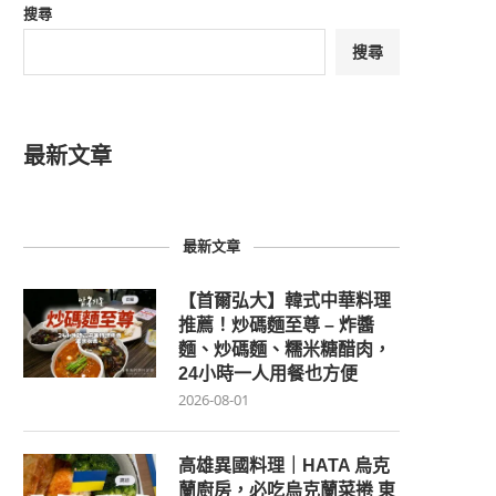
搜尋
搜尋
最新文章
最新文章
【首爾弘大】韓式中華料理
推薦！炒碼麵至尊 – 炸醬
麵、炒碼麵、糯米糖醋肉，
24小時一人用餐也方便
2026-08-01
高雄異國料理｜HATA 烏克
蘭廚房，必吃烏克蘭菜捲 東