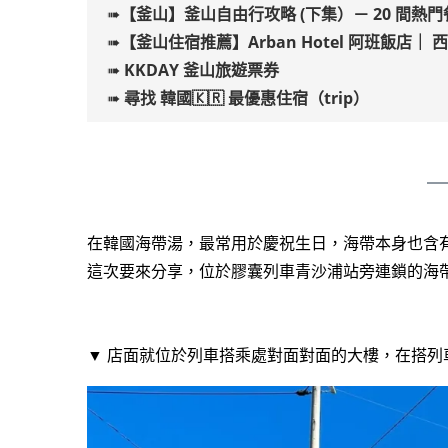
➠
【釜山】釜山
自由行攻略 (下集）－
20 間熱
➠
【釜山住宿推薦】Arban Hotel 阿班飯店
➠
KKDAY 釜山旅遊票券
➠
尋找 韓國🇰🇷 最優惠住宿（trip）
在韓國海帶湯，最常用於慶祝生日，海帶本身也含
這次要來分享，位於膠囊列車青沙浦站旁連鎖的海
▼ 店面就位於列車搭乘處對面對面的大樓，在搭列