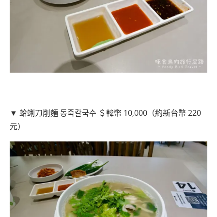
▼ 蛤蜊刀削麵 동죽칼국수 ＄韓幣 10,000（約新台幣 220
元）