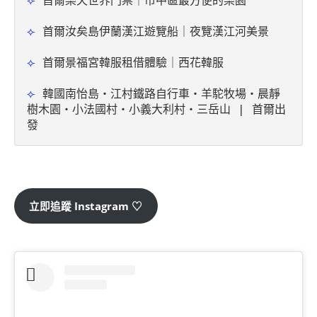
⟣ 
首爾樂天世界門票｜市中區最方便的樂園
⟣ 
首爾汝矣島伊蘭漢江遊覽船｜夜覽漢江河美景
⟣ 
首爾景福宮韓服租借體驗｜西花韓服
⟣ 
韓國南怡島・江村鐵路自行車・羊駝牧場・晨靜
樹木園・小法國村・小義大利村・三岳山 | 首爾出
發
立即追蹤 Instagram ♡