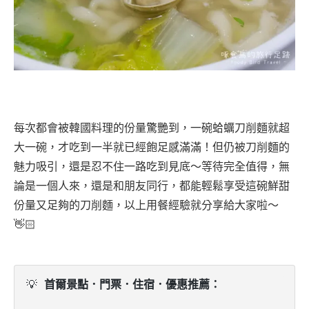
每次都會被韓國料理的份量驚艷到，一碗蛤蠣刀削麵就超
大一碗，才吃到一半就已經飽足感滿滿！但仍被刀削麵的
魅力吸引，還是忍不住一路吃到見底～等待完全值得，無
論是一個人來，還是和朋友同行，都能輕鬆享受這碗鮮甜
份量又足夠的刀削麵，以上用餐經驗就分享給大家啦～
👋🏻
💡
 首爾景點．門票．住宿．優惠推薦：