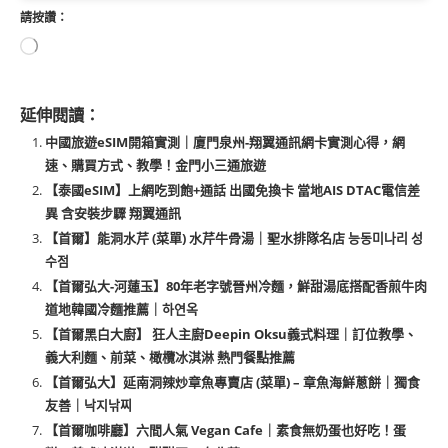
請按讚：
延伸閱讀：
中國旅遊eSIM開箱實測｜廈門泉州-翔翼通訊網卡實測心得，網
速、購買方式、教學！金門小三通旅遊
【泰國eSIM】上網吃到飽+通話 出國免換卡 當地AIS DTAC電信差
異 含安裝步驟 翔翼通訊
【首爾】能洞水芹 (菜單) 水芹牛骨湯｜聖水排隊名店 능동미나리 성
수점
【首爾弘大-河蓮玉】80年老字號晉州冷麵，鮮甜湯底搭配香煎牛肉
道地韓國冷麵推薦｜하연옥
【首爾黑白大廚】 狂人主廚Deepin Oksu義式料理｜訂位教學、
義大利麵、前菜、橄欖冰淇淋 熱門餐點推薦
【首爾弘大】延南洞辣炒章魚專賣店 (菜單) – 章魚海鮮蔥餅｜獨食
友善｜낙지낚찌
【首爾咖啡廳】六間人氣 Vegan Cafe｜素食無奶蛋也好吃！蛋