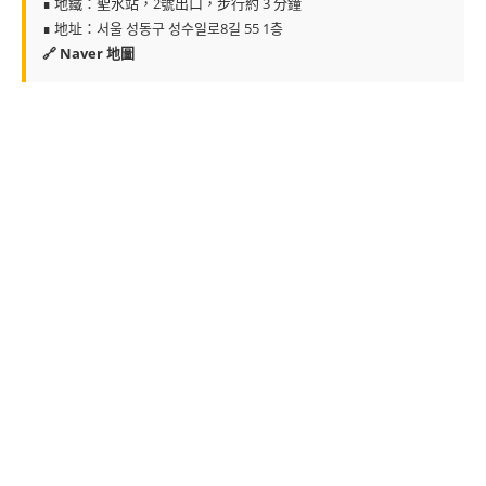
∎ 地鐵：聖水站，2號出口，步行約 3 分鐘
∎ 地址：서울 성동구 성수일로8길 55 1층
🔗 Naver 地圖