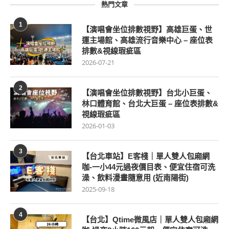
熱門文章
1
【演唱會坐位排數視野】高雄巨蛋、世
運主場館、高雄流行音樂中心 – 座位表
排數&視線瑕疵區
2026-07-21
2
【演唱會坐位排數視野】台北小巨蛋、
林口體育館、台北大巨蛋 – 座位表排數&
視線瑕疵區
2026-01-03
3
【台北車站】E客棧｜單人雙人包廂網
咖-一小44元過夜價目表、便宜住宿可洗
澡、飲料漫畫隨意用 (近南陽街)
2025-09-18
4
【台北】Qtime微風店｜單人雙人包廂網