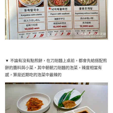
▼ 不論有沒有點煎餅，在刀削麵上桌前，都會先給搭配煎
餅的醬料與小菜，其中朝朝刀削麵的泡菜，辣度相當有
感，算是近期吃的泡菜中最辣的