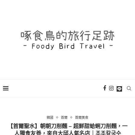
韓國
首爾
首爾美食
【首爾聖水】朝朝刀削麵 – 超鮮甜蛤蜊刀削麵，一
人獨食友善，來自大邱人氣名店｜조조칼국수