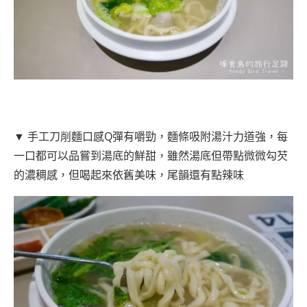
▼ 手工刀削麵口感Q彈有嚼勁，麵條吸附湯汁力道強，每
一口都可以品嘗到湯底的鮮甜，雖然湯底但帶點微微勾芡
的濃稠感，但喝起來依舊美味，尾韻還有點辣味