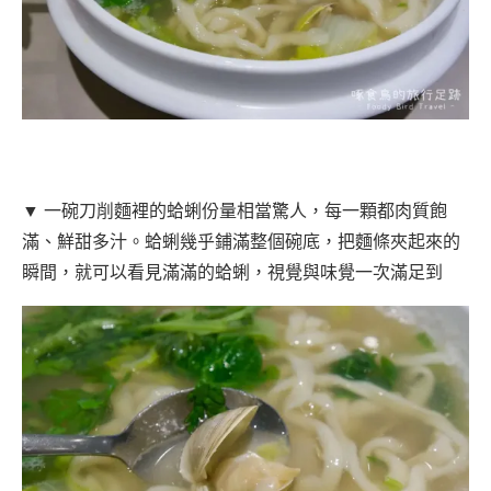
▼ 一碗刀削麵裡的蛤蜊份量相當驚人，每一顆都肉質飽
滿、鮮甜多汁。蛤蜊幾乎鋪滿整個碗底，把麵條夾起來的
瞬間，就可以看見滿滿的蛤蜊，視覺與味覺一次滿足到