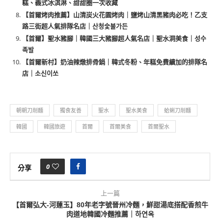
糕、義式冰淇淋、甜甜圈一次收藏
【首爾烤肉推薦】山清炭火花園烤肉｜鹽烤山清黑豬肉必吃！乙支
路三街超人氣排隊名店｜산청숯불가든
【首爾】聖水豬腳｜韓國三大豬腳超人氣名店｜聖水洞美食｜성수
족발
【首爾新村】奶油辣燉排骨鍋｜韓式冬粉、年糕免費續加的排隊名
店｜소신이쏘
朝朝刀削麵
獨食友善
聖水
聖水美食
蛤蜊刀削麵
韓國
韓國旅遊
首爾
首爾美食
首爾聖水
0
分享
上一篇
【首爾弘大-河蓮玉】80年老字號晉州冷麵，鮮甜湯底搭配香煎牛
肉道地韓國冷麵推薦｜하연옥