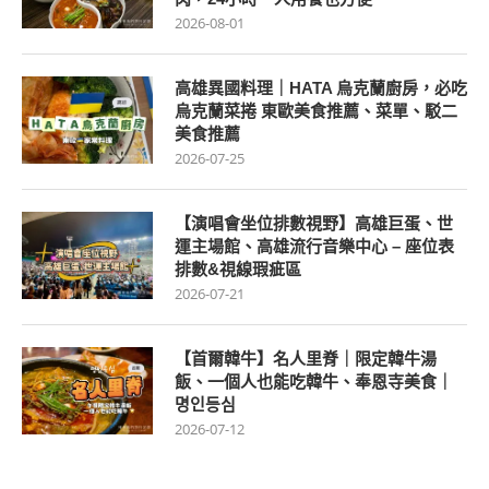
2026-08-01
高雄異國料理｜HATA 烏克蘭廚房，必吃
烏克蘭菜捲 東歐美食推薦、菜單、駁二
美食推薦
2026-07-25
【演唱會坐位排數視野】高雄巨蛋、世
運主場館、高雄流行音樂中心 – 座位表
排數&視線瑕疵區
2026-07-21
【首爾韓牛】名人里脊｜限定韓牛湯
飯、一個人也能吃韓牛、奉恩寺美食｜
명인등심
2026-07-12