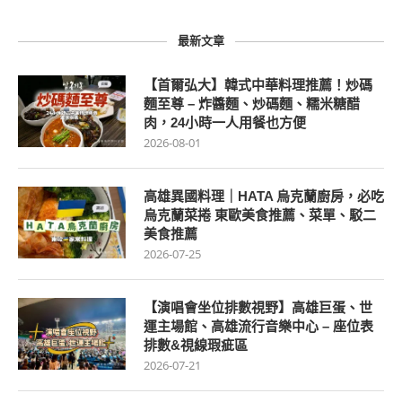
最新文章
【首爾弘大】韓式中華料理推薦！炒碼
麵至尊 – 炸醬麵、炒碼麵、糯米糖醋
肉，24小時一人用餐也方便
2026-08-01
高雄異國料理｜HATA 烏克蘭廚房，必吃
烏克蘭菜捲 東歐美食推薦、菜單、駁二
美食推薦
2026-07-25
【演唱會坐位排數視野】高雄巨蛋、世
運主場館、高雄流行音樂中心 – 座位表
排數&視線瑕疵區
2026-07-21