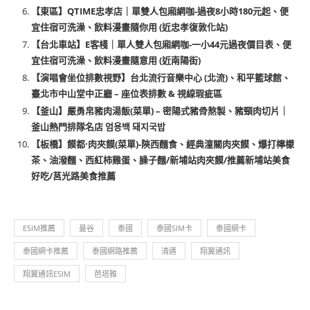
【東區】QTIME忠孝店｜單雙人包廂網咖-過夜8小時180元起、便
宜住宿可洗澡、飲料漫畫隨你用 (近忠孝復敦化站)
【台北車站】E客棧｜單人雙人包廂網咖-一小44元過夜價目表、便
宜住宿可洗澡、飲料漫畫隨意用 (近南陽街)
【演唱會坐位排數視野】台北流行音樂中心 (北流)、和平籃球館、
臺北市中山堂中正廳 – 座位表排數 & 視線瑕疵區
【釜山】嚴勇帛豬肉湯飯(菜單) – 密陽式豬骨熬製、豬頸肉切片｜
釜山熱門排隊名店 엄용백 돼지국밥
【板橋】饃都·肉夾饃(菜單)-陝西麵食、經典潼關肉夾饃、爆打檸檬
茶、油潑麵、西紅柿雞蛋、臊子麵/新埔站肉夾饃/推薦新埔站美食
好吃/莒光路美食推薦
ESIM推薦
曼谷
泰國
泰國SIM卡
泰國網卡
泰國網卡推薦
泰國網路推薦
清邁
翔翼通訊
翔翼通訊ESIM
芭塔雅