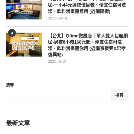
咖-一小44元過夜價目表、便宜住宿可洗
澡、飲料漫畫隨意用 (近南陽街)
2025-09-18
4
【台北】Qtime微風店｜單人雙人包廂網
咖-過夜8小時160元起、便宜住宿可洗
澡、飲料漫畫隨你用 (近南京復興&忠孝
復興站)
2025-03-21
搜尋
搜尋
最新文章