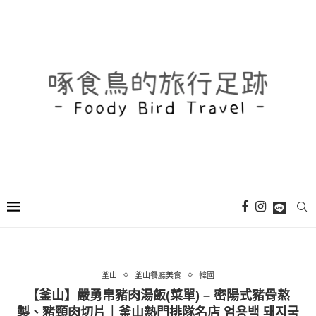
釜山
釜山餐廳美食
韓國
【釜山】嚴勇帛豬肉湯飯(菜單) – 密陽式豬骨熬
製、豬頸肉切片｜釜山熱門排隊名店 엄용백 돼지국