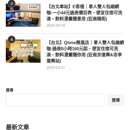
3
【台北車站】E客棧｜單人雙人包廂網
咖-一小44元過夜價目表、便宜住宿可洗
澡、飲料漫畫隨意用 (近南陽街)
2025-09-18
4
【台北】Qtime微風店｜單人雙人包廂網
咖-過夜8小時160元起、便宜住宿可洗
澡、飲料漫畫隨你用 (近南京復興&忠孝
復興站)
2025-03-21
搜尋
搜尋
最新文章