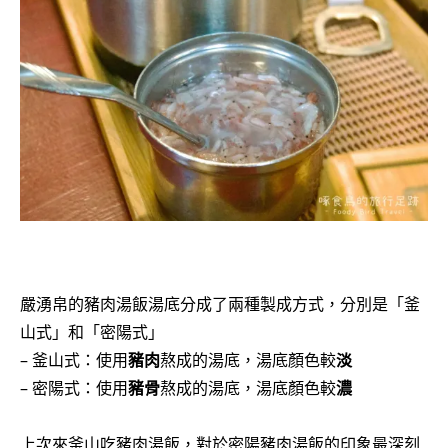
嚴湧帛的豬肉湯飯湯底分成了兩種製成方式，分別是「釜
山式」和「密陽式」
– 釜山式：使用
豬肉
熬成的湯底，湯底顏色較
淡
– 密陽式：使用
豬骨
熬成的湯底，湯底顏色較
濃
上次來釜山吃豬肉湯飯，對於密陽豬肉湯飯的印象最深刻