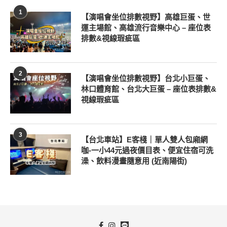
1
【演唱會坐位排數視野】高雄巨蛋、世
運主場館、高雄流行音樂中心 – 座位表
排數&視線瑕疵區
2
【演唱會坐位排數視野】台北小巨蛋、
林口體育館、台北大巨蛋 – 座位表排數&
視線瑕疵區
3
【台北車站】E客棧｜單人雙人包廂網
咖-一小44元過夜價目表、便宜住宿可洗
澡、飲料漫畫隨意用 (近南陽街)