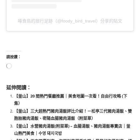
啄食鳥的旅行足跡（@foody_bird_travel）分享的貼文
請按讚：
延伸閱讀：
【釜山】20 間熱門餐廳推薦｜美食地圖一次看！自由行攻略 (下
集）
【釜山】三大超熱門豬肉湯飯評比介紹！－松亭三代豬肉湯飯、雙
胞胎豬肉湯飯、密陽血腸豬肉湯飯（附菜單）
【釜山】水營豬肉湯飯(附菜單) – 血腸湯飯、豬肉湯飯專賣店｜釜
山熱門美食｜수영 돼지국밥