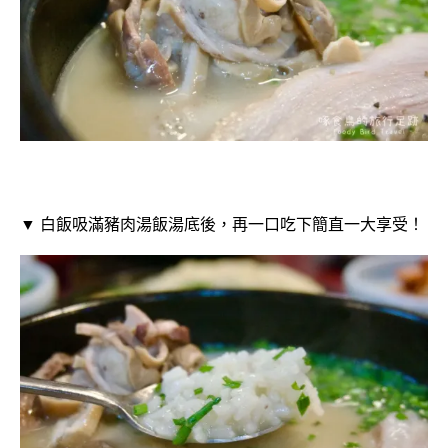
▼ 白飯吸滿豬肉湯飯湯底後，再一口吃下簡直一大享受！