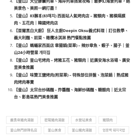
【釜山】天空膠囊列車、海岸列車搭乘攻略｜最夢幻海景列車，絕
美景色、美照一網打盡！
【釜山】83獬豸(83해치) 西面站人氣烤肉店 – 豬頸肉、豬橫隔膜
肉、五花肉｜韓國烤肉店
【首爾黑白大廚】 狂人主廚Deepin Oksu義式料理｜訂位教學、
義大利麵、前菜、橄欖冰淇淋 熱門餐點推薦
【釜山】螞蟻家西面店 章腸鍋(菜單) – 辣炒章魚、蝦子、腸子｜釜
山24小時營業 개미집
【釜山】釜山宅烤肉 – 烤豬五花、豬頸肉｜近廣安海水浴場、廣安
里美食推薦
【釜山】味贊王鹽烤肉(附菜單) – 特殊部位拼盤、泡菜鍋｜熟成豬
肉烤肉專賣
【釜山】太宗台炒碼麵 – 炸醬麵、海鮮炒碼麵、糖醋肉｜近太宗
台、影島區熱門美食推薦
嚴勇帛豬肉湯飯
密陽豬肉湯飯
水營站美食
豬頸肉
釜山熱門排隊名店
釜山美食
釜山豬肉湯飯
엄용백 돼지국밥