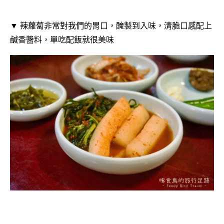
▼ 辣蘿蔔非常對我們的胃口，醃製到入味，清脆口感配上
鹹香醬料，單吃配飯就很美味