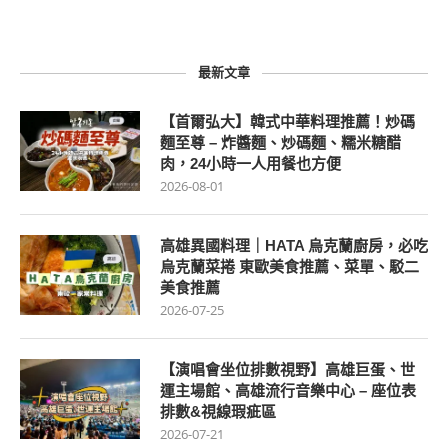
最新文章
【首爾弘大】韓式中華料理推薦！炒碼
麵至尊 – 炸醬麵、炒碼麵、糯米糖醋
肉，24小時一人用餐也方便
2026-08-01
高雄異國料理｜HATA 烏克蘭廚房，必吃
烏克蘭菜捲 東歐美食推薦、菜單、駁二
美食推薦
2026-07-25
【演唱會坐位排數視野】高雄巨蛋、世
運主場館、高雄流行音樂中心 – 座位表
排數&視線瑕疵區
2026-07-21