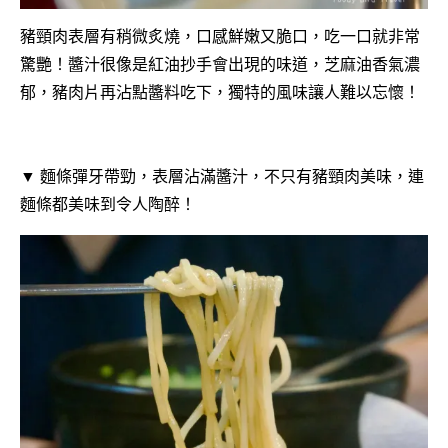
豬頸肉表層有稍微炙燒，口感鮮嫩又脆口，吃一口就非常
驚艷！醬汁很像是紅油抄手會出現的味道，芝麻油香氣濃
郁，豬肉片再沾點醬料吃下，獨特的風味讓人難以忘懷！
▼ 麵條彈牙帶勁，表層沾滿醬汁，不只有豬頸肉美味，連
麵條都美味到令人陶醉！