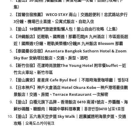
【釜山】20 間熱門餐廳推薦｜美食地圖一次看！自由行攻略 (下
集）
【首爾住宿推薦】 WECO STAY 南山｜交通超便利！忠武路站步行
3分鐘、機場巴士直達、公寓式飯店、自助入住
【釜山】18個熱門旅遊景點懶人包！釜山自由行攻略（上集）
【沖繩飯店】近輕軌、國際通！那霸花開JR 九州酒店｜市區逛街超
近！國際通1分鐘、輕軌美榮橋5分鐘JR 九州飯店 Blossom 那霸
【泰國曼谷住宿】Anantara Bangkok Sathorn Hotel & Zoom
Sky Bar 安納塔拉飯店、交通、房型、酒吧
【新竹住宿】花漾時尚旅館The Young Hotel 附早餐buffet－近
竹北火車站、新竹市區
【釜山廣安】星星床 Cafe Byul Bed ｜不限時海景咖啡廳｜ 별침대
【日本神戶】神戶大倉酒店 Hotel Okura Kobe－神戶港塔最佳觀
景飯店！交通、房間、Terrace Restaurant 一次解密
【釜山】白種元旗下品牌 – 香港飯店 0410 南浦1號店 – 炸醬麵、海
鮮炒碼麵、糖醋肉｜韓國中華料理專賣｜홍콩반점0410 남포1호점
【釜山】五六島天空步道 Sky Walk｜超震撼透明海景步道、交通
攻略｜오륙도스카이워크