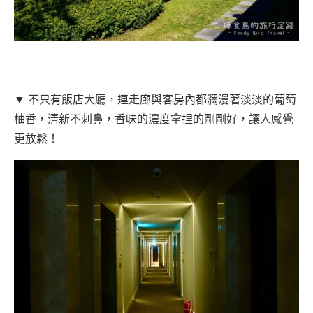
▼ 不只有飯店大廳，連走廊與客房內都瀰漫著淡淡的葡萄
柚香，清新不刺鼻，香味的濃度拿捏的剛剛好，讓人感覺
更放鬆！