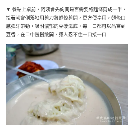
▼ 餐點上桌前，阿姨會先詢問是否需要將麵條剪成一半，
接著就會俐落地用剪刀將麵條剪開，更方便享用，麵條口
感彈牙帶勁，吸附濃郁的豆漿湯底，每一口都可以品嘗到
豆香，在口中慢慢散開，讓人忍不住一口接一口