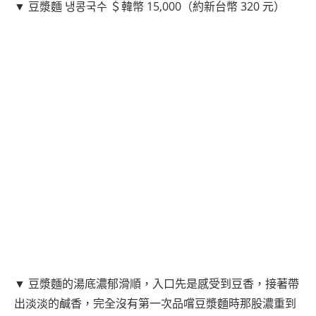
▼ 豆漿麵 냉콩국수 ＄韓幣 15,000（約新台幣 320 元）
▼ 豆漿麵的湯底濃郁滑順，入口先是感受到豆香，接著帶
出淡淡的鹹香，完全沒有第一次品嚐豆漿麵時那股濃重到