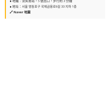
∎ 地鐵：汝矣島站，5 號出口，步行約 3 分鐘
∎ 地址：서울 영등포구 국제금융로6길 33 지하 1층
🔗 Naver 地圖