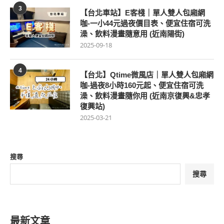
3
【台北車站】E客棧｜單人雙人包廂網
咖-一小44元過夜價目表、便宜住宿可洗
澡、飲料漫畫隨意用 (近南陽街)
2025-09-18
4
【台北】Qtime微風店｜單人雙人包廂網
咖-過夜8小時160元起、便宜住宿可洗
澡、飲料漫畫隨你用 (近南京復興&忠孝
復興站)
2025-03-21
搜尋
搜尋
最新文章