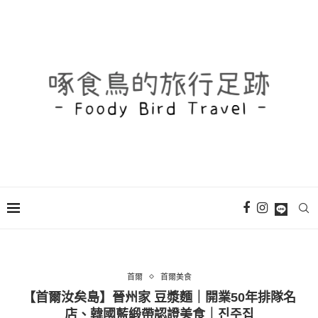
首爾
首爾美食
【首爾汝矣島】晉州家 豆漿麵｜開業50年排隊名
店、韓國藍緞帶認證美食｜진주집