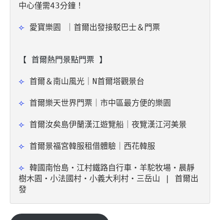
中心僅需43分鐘！
⟣ 
愛寶樂園 ｜首爾出發接駁巴士＆門票
【 首爾熱門景點門票 】
⟣ 
首爾＆南山風光｜N首爾塔觀景台
⟣ 
首爾樂天世界門票｜市中區最方便的樂園
⟣ 
首爾汝矣島伊蘭漢江遊覽船｜夜覽漢江河美景
⟣ 
首爾景福宮韓服租借體驗｜西花韓服
⟣ 
韓國南怡島・江村鐵路自行車・羊駝牧場・晨靜
樹木園・小法國村・小義大利村・三岳山 | 首爾出
發