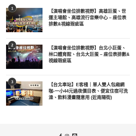
1
【演唱會坐位排數視野】高雄巨蛋、世
運主場館、高雄流行音樂中心 – 座位表
排數&視線瑕疵區
2
【演唱會坐位排數視野】台北小巨蛋、
林口體育館、台北大巨蛋 – 座位表排數&
視線瑕疵區
3
【台北車站】E客棧｜單人雙人包廂網
咖-一小44元過夜價目表、便宜住宿可洗
澡、飲料漫畫隨意用 (近南陽街)