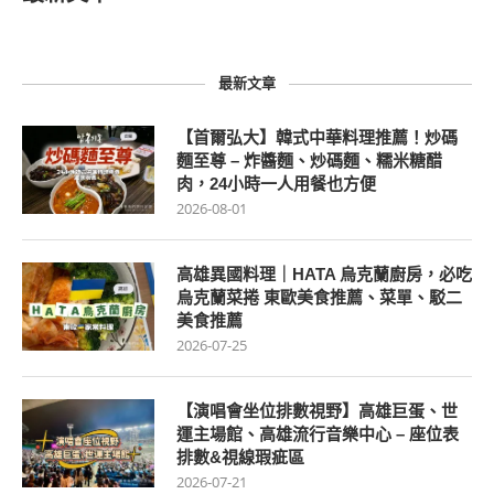
最新文章
【首爾弘大】韓式中華料理推薦！炒碼
麵至尊 – 炸醬麵、炒碼麵、糯米糖醋
肉，24小時一人用餐也方便
2026-08-01
高雄異國料理｜HATA 烏克蘭廚房，必吃
烏克蘭菜捲 東歐美食推薦、菜單、駁二
美食推薦
2026-07-25
【演唱會坐位排數視野】高雄巨蛋、世
運主場館、高雄流行音樂中心 – 座位表
排數&視線瑕疵區
2026-07-21