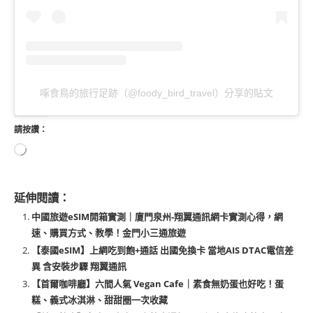
啄食鳥的旅行足跡（@foody_bird_travel）分享的貼文
請按讚：
延伸閱讀：
中國旅遊eSIM開箱實測｜廈門泉州-翔翼通訊網卡實測心得，網
速、購買方式、教學！金門小三通旅遊
【泰國eSIM】上網吃到飽+通話 出國免換卡 當地AIS DTAC電信差
異 含安裝步驟 翔翼通訊
【首爾咖啡廳】六間人氣 Vegan Cafe｜素食無奶蛋也好吃！蛋
糕、義式冰淇淋、甜甜圈一次收藏