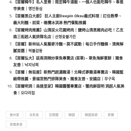
【首爾韓牛】名人里脊｜限定韓牛湯飯、一個人也能吃韓牛、奉恩
寺美食｜명인등심
【首爾黑白大廚】 狂人主廚Deepin Oksu義式料理｜訂位教學、
義大利麵、前菜、橄欖冰淇淋 熱門餐點推薦
【首爾烤肉推薦】山清炭火花園烤肉｜鹽烤山清黑豬肉必吃！乙支
路三街超人氣排隊名店｜산청숯불가든
【首爾】新林站人氣蕎麥冷麵－莫不感動｜每日手作麵條、清爽解
膩首選｜막불감동
【首爾弘大】延南洞辣炒章魚專賣店 (菜單) – 章魚海鮮蔥餅｜獨食
友善｜낙지낚찌
【首爾｜無垢屋】新熱門超濃雞湯！北韓式蔘雞湯專賣店、韓國藍
緞帶推薦、景福宮熱門排隊美食、獨食友善、安國店｜무구옥
【首爾明洞｜烏達里家】韓國醬蟹專賣店、蟹肉鮮甜明 洞超人氣美
食｜오다리집
晉州家
汝矣島
豆漿麵
韓國
韓國旅遊
首爾
首爾美食