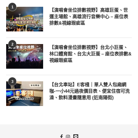
1
【演唱會坐位排數視野】高雄巨蛋、世
運主場館、高雄流行音樂中心 – 座位表
排數&視線瑕疵區
2
【演唱會坐位排數視野】台北小巨蛋、
林口體育館、台北大巨蛋 – 座位表排數&
視線瑕疵區
3
【台北車站】E客棧｜單人雙人包廂網
咖-一小44元過夜價目表、便宜住宿可洗
澡、飲料漫畫隨意用 (近南陽街)