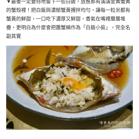
▼最後一定要特地留下一些白飯，放進那有滿滿金黃蟹黃
的蟹殼裡！把白飯與濃郁蟹黃攪拌均勻，讓每一粒米都有
蟹黃的鮮甜，一口吃下濃厚又鮮甜，香氣在嘴裡層層堆
疊，更明白為什麼會把醬蟹稱作為「白飯小偷」，完全名
副其實