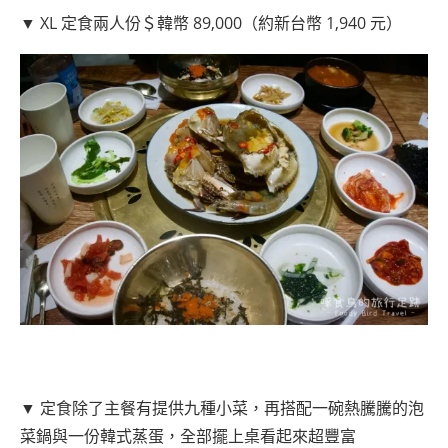
▼ XL 定食兩人份＄韓幣 89,000（約新台幣 1,940 元）
▼ 定食除了主餐有提供九種小菜，再搭配一碗熱騰騰的泡
菜鍋與一份韓式蒸蛋，全部擺上桌看起來超豐富