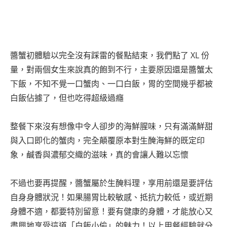
醬蟹初體驗以完全沒有踩雷的餐點結束，我們點了 XL 份
量，對兩個女生來說真的飽到不行，主要原因還是醬蟹太
下飯，不知不覺一口蟹肉、一口白飯，胃的空間幾乎都被
白飯佔據了，但也吃得超級過癮
整餐下來沒有想像中令人卻步的海鮮腥味，只有滿滿鮮甜
與入口即化的蟹肉，完全顛覆原本對生醃海鮮的既定印
象，鹹香與濃郁交織的滋味，真的會讓人難以忘懷
不過也要再提醒，醬蟹屬於生醃料理，享用前還是要評估
自身身體狀況！如果腸胃比較敏感、抵抗力較低，或近期
身體不適，都要特別留意！要有健康的身體，才能放心又
盡興地享受這道「白飯小偷」的魅力！以上用餐經驗就分