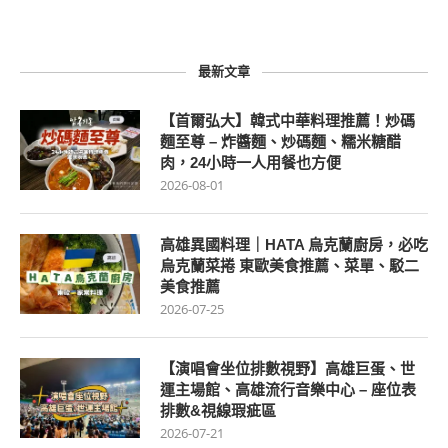
最新文章
【首爾弘大】韓式中華料理推薦！炒碼
麵至尊 – 炸醬麵、炒碼麵、糯米糖醋
肉，24小時一人用餐也方便
2026-08-01
高雄異國料理｜HATA 烏克蘭廚房，必吃
烏克蘭菜捲 東歐美食推薦、菜單、駁二
美食推薦
2026-07-25
【演唱會坐位排數視野】高雄巨蛋、世
運主場館、高雄流行音樂中心 – 座位表
排數&視線瑕疵區
2026-07-21