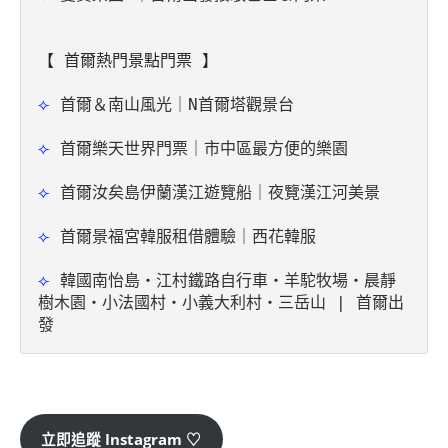
【 首爾熱門景點門票 】
⟣ 
首爾＆南山風光｜N首爾塔觀景台
⟣ 
首爾樂天世界門票｜市中區最方便的樂園
⟣ 
首爾汝矣島伊蘭漢江遊覽船｜夜覽漢江河美景
⟣ 
首爾景福宮韓服租借體驗｜西花韓服
⟣ 
韓國南怡島・江村鐵路自行車・羊駝牧場・晨靜
樹木園・小法國村・小義大利村・三岳山 | 首爾出
發
立即追蹤 Instagram ♡