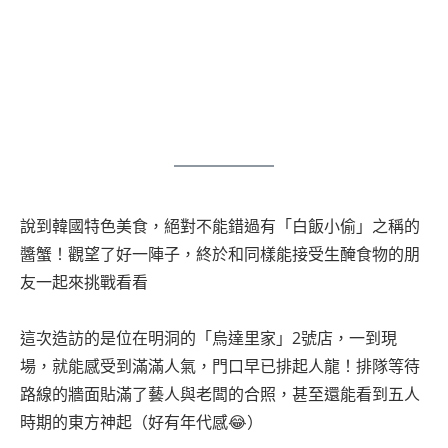
說到韓國特色美食，絕對不能錯過有「白飯小偷」之稱的
醬蟹！觀望了好一陣子，終於和同樣能接受生醃食物的朋
友一起來挑戰看看
這次造訪的是位在明洞的「烏達里家」2號店，一到現
場，就能感受到滿滿人氣，門口早已排起人龍！排隊等待
路線的牆面貼滿了藝人與老闆的合照，甚至還能看到五人
時期的東方神起（好有年代感😂）