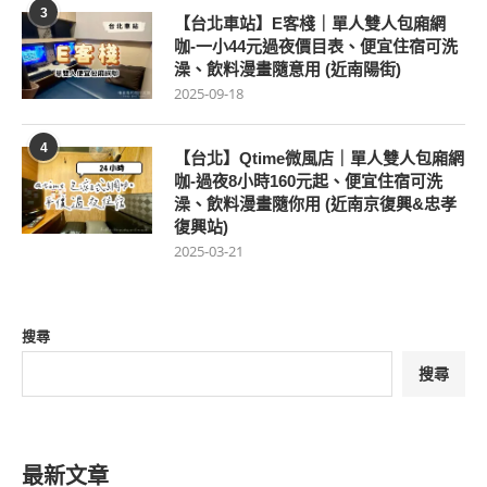
3
【台北車站】E客棧｜單人雙人包廂網
咖-一小44元過夜價目表、便宜住宿可洗
澡、飲料漫畫隨意用 (近南陽街)
2025-09-18
4
【台北】Qtime微風店｜單人雙人包廂網
咖-過夜8小時160元起、便宜住宿可洗
澡、飲料漫畫隨你用 (近南京復興&忠孝
復興站)
2025-03-21
搜尋
搜尋
最新文章