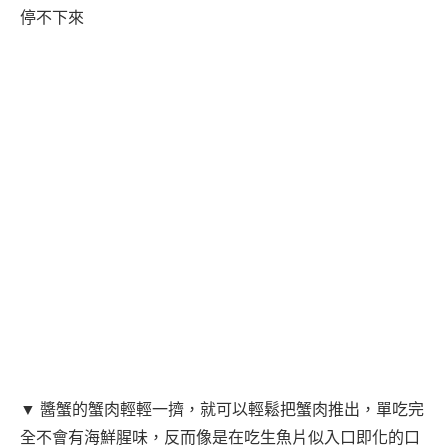
停不下來
▼ 醬蟹的蟹肉輕輕一擠，就可以輕鬆把蟹肉推出，單吃完
全不會有海鮮腥味，反而像是在吃生魚片似入口即化的口