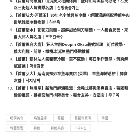
【首爾烤肉推薦】山清炭火花園烤肉｜鹽烤山清黑豬肉必吃！乙支
路三街超人氣排隊名店｜산청숯불가든
【首爾弘大-河蓮玉】80年老字號晉州冷麵，鮮甜湯底搭配香煎牛肉
道地韓國冷麵推薦｜하연옥
【首爾聖水】朝朝刀削麵 – 超鮮甜蛤蜊刀削麵，一人獨食友善，來
自大邱人氣名店｜조조칼국수
【首爾黑白大廚】 狂人主廚Deepin Oksu義式料理｜訂位教學、
義大利麵、前菜、橄欖冰淇淋 熱門餐點推薦
【首爾】新林站人氣蕎麥冷麵－莫不感動｜每日手作麵條、清爽解
膩首選｜막불감동
【首爾弘大】延南洞辣炒章魚專賣店 (菜單) – 章魚海鮮蔥餅｜獨食
友善｜낙지낚찌
【首爾｜無垢屋】新熱門超濃雞湯！北韓式蔘雞湯專賣店、韓國藍
緞帶推薦、景福宮熱門排隊美食、獨食友善、安國店｜무구옥
明洞美食
烏達里家
醬蟹
醬蟹專賣店
韓國
韓國旅遊
首爾
首爾美食
오다리집