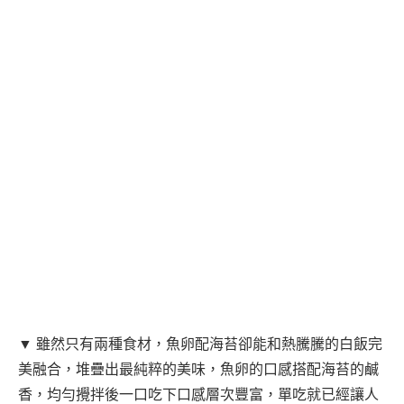
▼ 雖然只有兩種食材，魚卵配海苔卻能和熱騰騰的白飯完
美融合，堆疊出最純粹的美味，魚卵的口感搭配海苔的鹹
香，均勻攪拌後一口吃下口感層次豐富，單吃就已經讓人