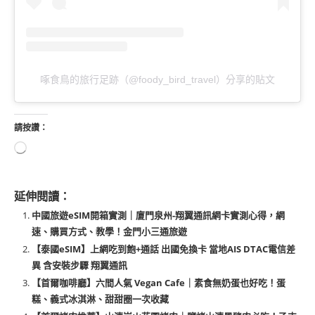
啄食鳥的旅行足跡（@foody_bird_travel）分享的貼文
請按讚：
延伸閱讀：
中國旅遊eSIM開箱實測｜廈門泉州-翔翼通訊網卡實測心得，網
速、購買方式、教學！金門小三通旅遊
【泰國eSIM】上網吃到飽+通話 出國免換卡 當地AIS DTAC電信差
異 含安裝步驟 翔翼通訊
【首爾咖啡廳】六間人氣 Vegan Cafe｜素食無奶蛋也好吃！蛋
糕、義式冰淇淋、甜甜圈一次收藏