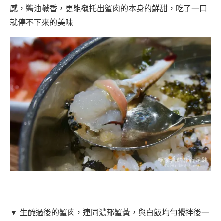
感，醬油鹹香，更能襯托出蟹肉的本身的鮮甜，吃了一口
就停不下來的美味
▼ 生醃過後的蟹肉，連同濃郁蟹黃，與白飯均勻攪拌後一