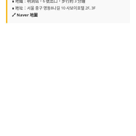
∎ 地鐵：明洞站，6 號出口，步行約 3 分鐘
∎ 地址：서울 중구 명동8나길 10 사보이호텔 2F, 3F
🔗 Naver 地圖