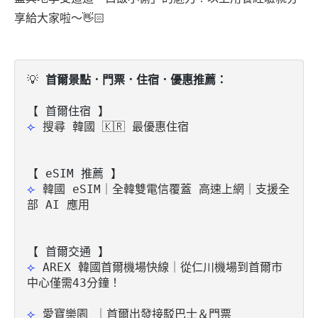
享給大家啦～👋🏻
💡
 首爾景點．門票．住宿．優惠推薦：
⟣ 
搜尋 韓國 🇰🇷 最優惠住宿
【 eSIM 推薦 】
⟣ 
韓國 eSIM｜全韓雙電信覆蓋 高速上網｜支援全
部 AI 應用
⟣ 
AREX 韓國首爾機場快線｜從仁川機場到首爾市
中心僅需43分鐘！
⟣ 
愛寶樂園 ｜首爾出發接駁巴士＆門票