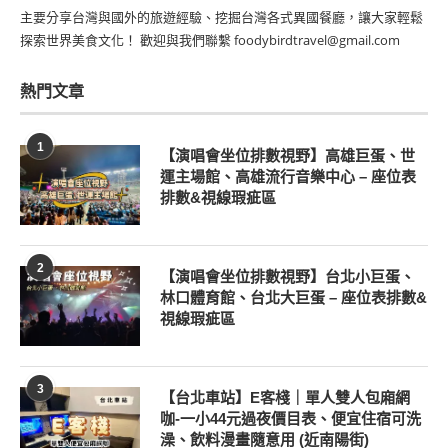
主要分享台灣與國外的旅遊經驗、挖掘台灣各式異國餐廳，讓大家輕鬆
探索世界美食文化！ 歡迎與我們聯繫 foodybirdtravel@gmail.com
熱門文章
1
【演唱會坐位排數視野】高雄巨蛋、世
運主場館、高雄流行音樂中心 – 座位表
排數&視線瑕疵區
2
【演唱會坐位排數視野】台北小巨蛋、
林口體育館、台北大巨蛋 – 座位表排數&
視線瑕疵區
3
【台北車站】E客棧｜單人雙人包廂網
咖-一小44元過夜價目表、便宜住宿可洗
澡、飲料漫畫隨意用 (近南陽街)