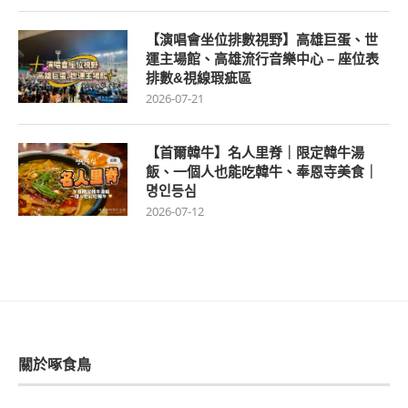
【演唱會坐位排數視野】高雄巨蛋、世
運主場館、高雄流行音樂中心 – 座位表
排數&視線瑕疵區
2026-07-21
【首爾韓牛】名人里脊｜限定韓牛湯
飯、一個人也能吃韓牛、奉恩寺美食｜
명인등심
2026-07-12
關於啄食鳥