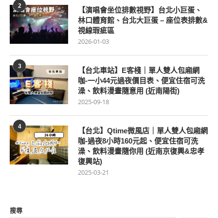
2
【演唱會坐位排數視野】台北小巨蛋、
林口體育館、台北大巨蛋 – 座位表排數&
視線瑕疵區
2026-01-03
3
【台北車站】E客棧｜單人雙人包廂網
咖-一小44元過夜價目表、便宜住宿可洗
澡、飲料漫畫隨意用 (近南陽街)
2025-09-18
4
【台北】Qtime微風店｜單人雙人包廂網
咖-過夜8小時160元起、便宜住宿可洗
澡、飲料漫畫隨你用 (近南京復興&忠孝
復興站)
2025-03-21
搜尋