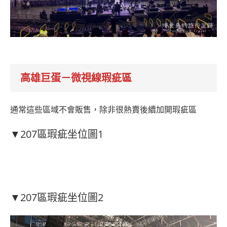
高雄巨蛋－微視線瑕疵區
通常這些區域不會販售，除非很熱賣後續加開瑕疵區
▼207區瑕疵坐位圖1
▼207區瑕疵坐位圖2