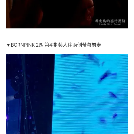
▼BORNPINK 2區 第4排 藝人往兩側螢幕前走