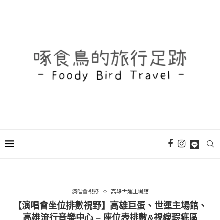
演唱會視野
高雄世運主場館
【演唱會坐位排數視野】高雄巨蛋、世運主場館、
高雄流行音樂中心 – 座位表排數&視線瑕疵區