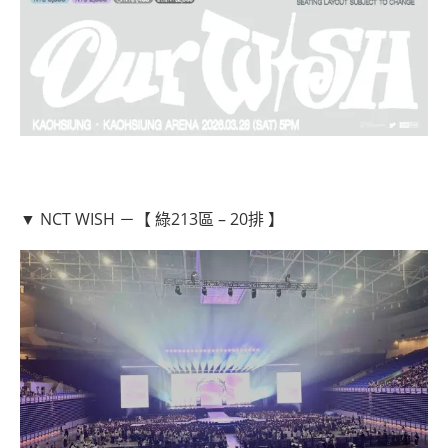
▼ NCT WISH －【 綠213區 – 20排 】