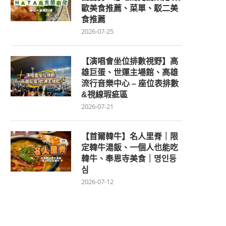
歐美食推薦、菜單、駁二美
食推薦
2026-07-25
【演唱會坐位排數視野】高
雄巨蛋、世運主場館、高雄
流行音樂中心 – 座位表排數
&視線瑕疵區
2026-07-21
【首爾韓牛】名人里脊｜限
定韓牛湯飯、一個人也能吃
韓牛、奉恩寺美食｜명인등
심
2026-07-12