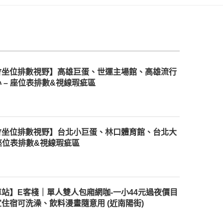
會坐位排數視野】高雄巨蛋、世運主場館、高雄流行
 – 座位表排數&視線瑕疵區
會坐位排數視野】台北小巨蛋、林口體育館、台北大
 座位表排數&視線瑕疵區
站】E客棧｜單人雙人包廂網咖-一小44元過夜價目
住宿可洗澡、飲料漫畫隨意用 (近南陽街)