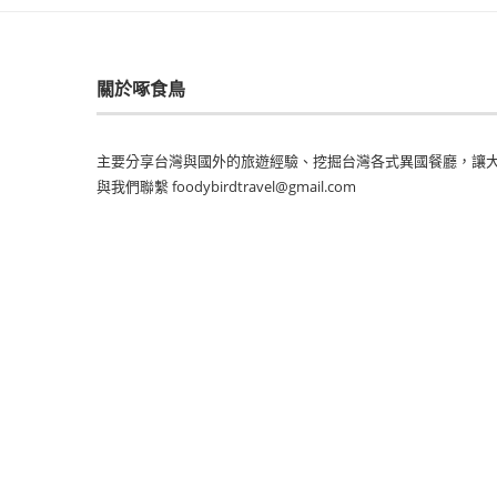
關於啄食鳥
主要分享台灣與國外的旅遊經驗、挖掘台灣各式異國餐廳，讓大
與我們聯繫 foodybirdtravel@gmail.com