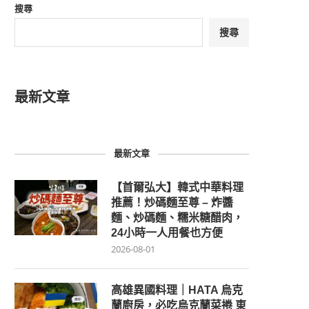
搜尋
搜尋
最新文章
最新文章
【首爾弘大】韓式中華料理
推薦！炒碼麵至尊 – 炸醬
麵、炒碼麵、糯米糖醋肉，
24小時一人用餐也方便
2026-08-01
高雄異國料理｜HATA 烏克
蘭廚房，必吃烏克蘭菜捲 東