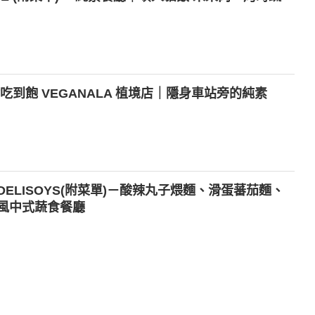
吃到飽 VEGANALA 植境店｜隱身車站旁的純素
ELISOYS(附菜單)－酸辣丸子煨麵、滑蛋蕃茄麵、
風中式蔬食餐廳