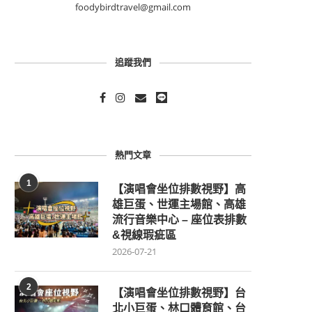
foodybirdtravel@gmail.com
追蹤我們
熱門文章
1
【演唱會坐位排數視野】高
雄巨蛋、世運主場館、高雄
流行音樂中心 – 座位表排數
&視線瑕疵區
2026-07-21
2
【演唱會坐位排數視野】台
北小巨蛋、林口體育館、台