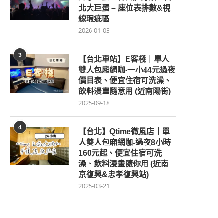
北大巨蛋 – 座位表排數&視
線瑕疵區
2026-01-03
3
【台北車站】E客棧｜單人
雙人包廂網咖-一小44元過夜
價目表、便宜住宿可洗澡、
飲料漫畫隨意用 (近南陽街)
2025-09-18
4
【台北】Qtime微風店｜單
人雙人包廂網咖-過夜8小時
160元起、便宜住宿可洗
澡、飲料漫畫隨你用 (近南
京復興&忠孝復興站)
2025-03-21