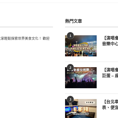
熱門文章
1
家輕鬆探索世界美食文化！ 歡迎
【演唱
音樂中心
2
【演唱
巨蛋 –
3
【台北車
表、便宜