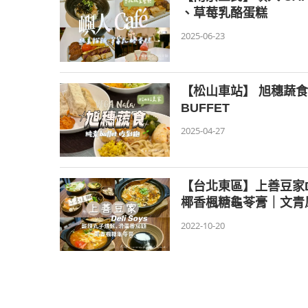
、草莓乳酪蛋糕
2025-06-23
【松山車站】 旭穗蔬食
BUFFET
2025-04-27
【台北東區】上善豆家D
椰香楓糖龜苓膏｜文青
2022-10-20