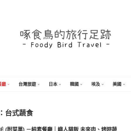
餐廳
台灣旅遊
日本
韓國
埃及
美國
：
台式蔬食
É (附菜單) －純素餐廳｜嶼人貓飯 未來肉、烤時蔬