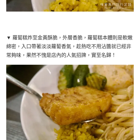
▼ 蘿蔔糕炸至金黃酥脆，外層香脆，蘿蔔糕本體則是軟嫩
綿密，入口帶著淡淡蘿蔔香氣，趁熱吃不用沾醬就已經非
常夠味，果然不愧是店內的人氣招牌，實至名歸！