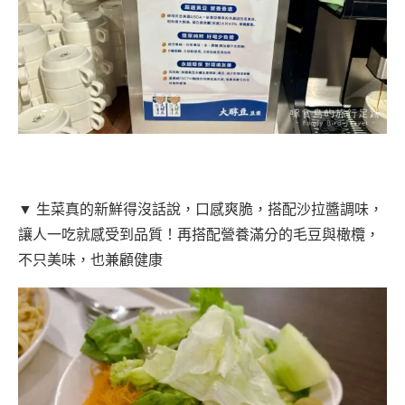
▼ 生菜真的新鮮得沒話說，口感爽脆，搭配沙拉醬調味，
讓人一吃就感受到品質！再搭配營養滿分的毛豆與橄欖，
不只美味，也兼顧健康