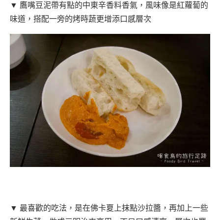
▼ 鷹嘴豆泥帶有點的中東辛香料香氣，風味像是紅蘿蔔的
味道，搭配一旁的烤時蔬更增添口感層次
▼ 最喜歡的吃法，是在佛卡夏上抹點沙拉醬，再加上一些