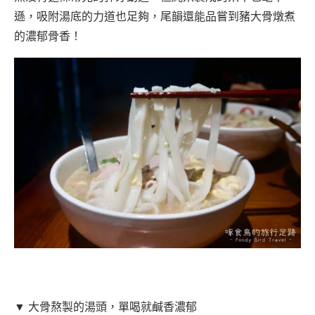
遜，吸附湯底的力道也足夠，尾韻還能品嘗到豬大骨燉煮
的濃郁骨香！
▼ 大骨熬製的湯頭，單喝就鹹香濃郁