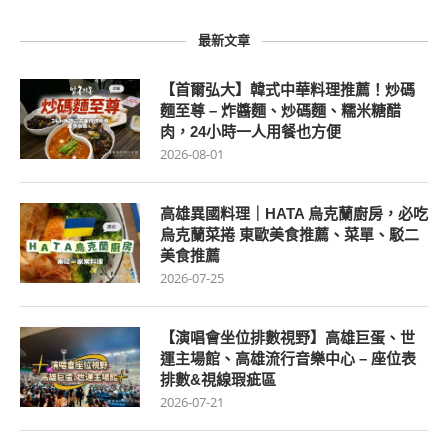
最新文章
【首爾弘大】韓式中華料理推薦！炒碼
麵至尊 – 炸醬麵、炒碼麵、糯米糖醋
肉，24小時一人用餐也方便
2026-08-01
高雄異國料理｜HATA 烏克蘭廚房，必吃
烏克蘭菜捲 東歐美食推薦、菜單、駁二
美食推薦
2026-07-25
【演唱會坐位排數視野】高雄巨蛋、世
運主場館、高雄流行音樂中心 – 座位表
排數&視線瑕疵區
2026-07-21