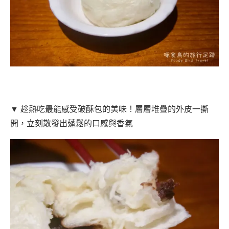
▼ 趁熱吃最能感受破酥包的美味！層層堆疊的外皮一撕
開，立刻散發出蓬鬆的口感與香氣