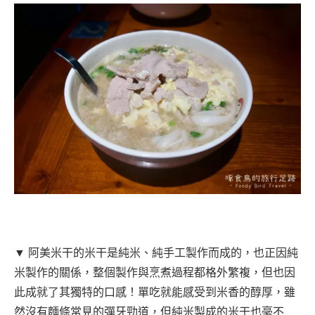
▼ 阿美米干的米干是純米、純手工製作而成的，也正因純
米製作的關係，整個製作與烹煮過程都格外繁複，但也因
此成就了其獨特的口感！單吃就能感受到米香的醇厚，雖
然沒有麵條常見的彈牙勁道，但純米製成的米干也毫不