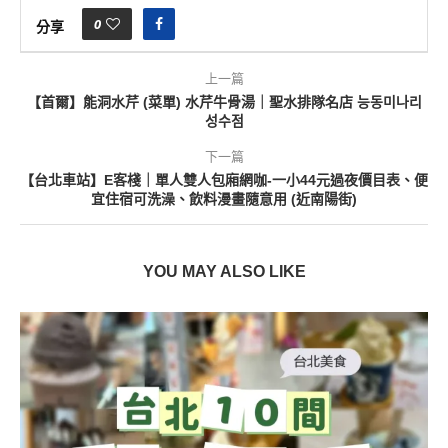
0
分享
上一篇
【首爾】能洞水芹 (菜單) 水芹牛骨湯｜聖水排隊名店 능동미나리
성수점
下一篇
【台北車站】E客棧｜單人雙人包廂網咖-一小44元過夜價目表、便
宜住宿可洗澡、飲料漫畫隨意用 (近南陽街)
YOU MAY ALSO LIKE