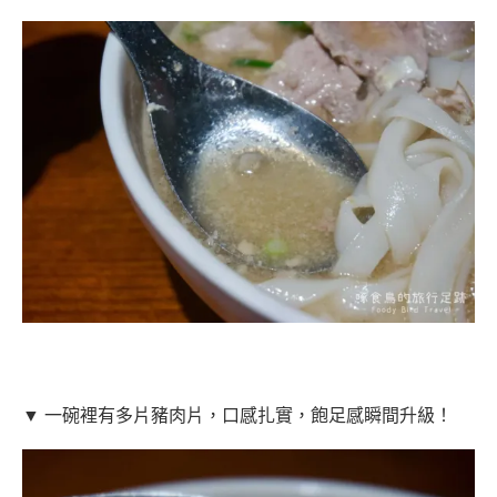
▼ 一碗裡有多片豬肉片，口感扎實，飽足感瞬間升級！