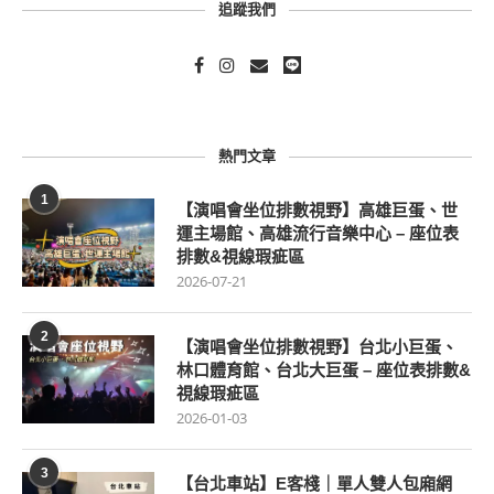
追蹤我們
熱門文章
1
【演唱會坐位排數視野】高雄巨蛋、世
運主場館、高雄流行音樂中心 – 座位表
排數&視線瑕疵區
2026-07-21
2
【演唱會坐位排數視野】台北小巨蛋、
林口體育館、台北大巨蛋 – 座位表排數&
視線瑕疵區
2026-01-03
3
【台北車站】E客棧｜單人雙人包廂網