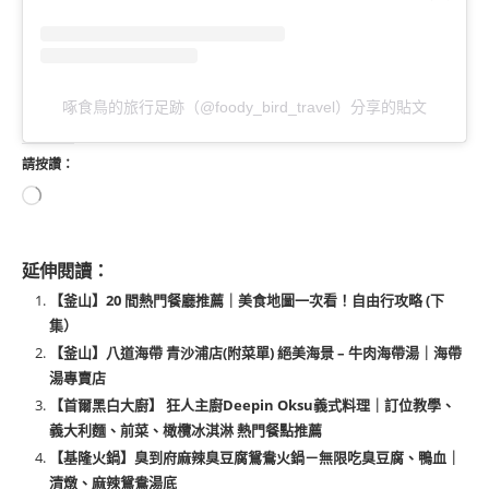
啄食鳥的旅行足跡（@foody_bird_travel）分享的貼文
請按讚：
延伸閱讀：
【釜山】20 間熱門餐廳推薦｜美食地圖一次看！自由行攻略 (下
集）
【釜山】八道海帶 青沙浦店(附菜單) 絕美海景 – 牛肉海帶湯｜海帶
湯專賣店
【首爾黑白大廚】 狂人主廚Deepin Oksu義式料理｜訂位教學、
義大利麵、前菜、橄欖冰淇淋 熱門餐點推薦
【基隆火鍋】臭到府麻辣臭豆腐鴛鴦火鍋－無限吃臭豆腐、鴨血｜
清燉、麻辣鴛鴦湯底