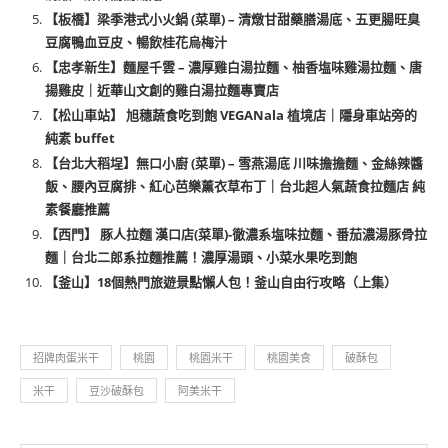
【板橋】梁季港式小火鍋 (菜單) – 清燉甘甜藥膳湯底、五更腸旺臭
豆腐鴨血豆皮、暢飲桂花烏梅汁
【忠孝新生】麵屋千雲 – 濃厚雞白湯拉麵、柚香塩味雞湯拉麵、唐
揚雞皮｜近華山文創的雞白湯拉麵專賣店
【松山車站】 旭穗蔬食吃到飽 VEGANala 植境店｜隱身車站旁的
純素 buffet
【台北大稻埕】無口小廚 (菜單) – 雪燕湯底 川味擔擔麵、金絲辣醬
飯、腰內豆腐排、紅心芭樂薰衣草布丁｜台北超人氣蔬食拉麵店 純
素餐廳推薦
【西門】 豚人拉麵 漢口店(菜單)-徹濃系塩味拉麵、番茄濃湯豚骨拉
麵｜台北二郎系拉麵推薦！濃厚湯頭、小菜水果吃到飽
【釜山】18個熱門旅遊景點懶人包！釜山自由行攻略（上集）
招牌肉蛋米干
桃園
桃園米干
桃園美食
破酥包
米干
豆沙破酥包
阿美米干