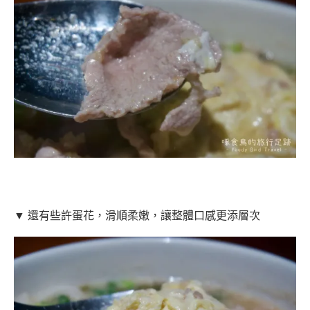
▼ 還有些許蛋花，滑順柔嫩，讓整體口感更添層次