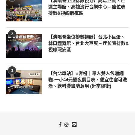
【演唱會坐位排數視野】高雄巨蛋、世
運主場館、高雄流行音樂中心 – 座位表
排數&視線瑕疵區
2
【演唱會坐位排數視野】台北小巨蛋、
林口體育館、台北大巨蛋 – 座位表排數&
視線瑕疵區
3
【台北車站】E客棧｜單人雙人包廂網
咖-一小44元過夜價目表、便宜住宿可洗
澡、飲料漫畫隨意用 (近南陽街)