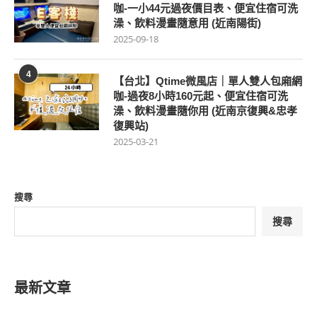
咖-一小44元過夜價目表、便宜住宿可洗
澡、飲料漫畫隨意用 (近南陽街)
2025-09-18
4
【台北】Qtime微風店｜單人雙人包廂網
咖-過夜8小時160元起、便宜住宿可洗
澡、飲料漫畫隨你用 (近南京復興&忠孝
復興站)
2025-03-21
搜尋
搜尋
最新文章