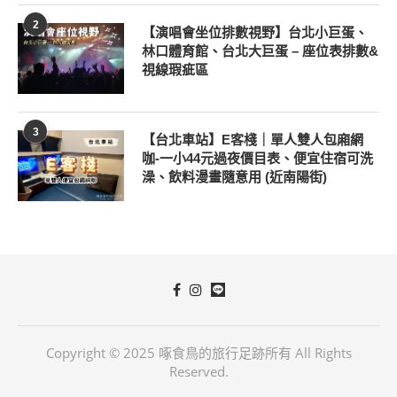
2
【演唱會坐位排數視野】台北小巨蛋、
林口體育館、台北大巨蛋 – 座位表排數&
視線瑕疵區
3
【台北車站】E客棧｜單人雙人包廂網
咖-一小44元過夜價目表、便宜住宿可洗
澡、飲料漫畫隨意用 (近南陽街)
Copyright © 2025 啄食鳥的旅行足跡所有 All Rights
Reserved.