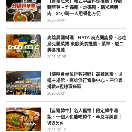
【首爾弘大】韓式中華料理推薦！炒碼
麵至尊 – 炸醬麵、炒碼麵、糯米糖醋
肉，24小時一人用餐也方便
2026-08-01
高雄異國料理｜HATA 烏克蘭廚房，必吃
烏克蘭菜捲 東歐美食推薦、菜單、駁二
美食推薦
2026-07-25
【演唱會坐位排數視野】高雄巨蛋、世
運主場館、高雄流行音樂中心 – 座位表
排數&視線瑕疵區
2026-07-21
【首爾韓牛】名人里脊｜限定韓牛湯
飯、一個人也能吃韓牛、奉恩寺美食｜
명인등심
2026-07-12