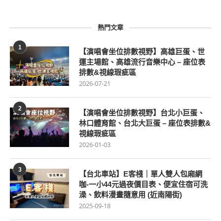
熱門文章
1
【演唱會坐位排數視野】高雄巨蛋、世
運主場館、高雄流行音樂中心 – 座位表
排數&視線瑕疵區
2026-07-21
2
【演唱會坐位排數視野】台北小巨蛋、
林口體育館、台北大巨蛋 – 座位表排數&
視線瑕疵區
2026-01-03
3
【台北車站】E客棧｜單人雙人包廂網
咖-一小44元過夜價目表、便宜住宿可洗
澡、飲料漫畫隨意用 (近南陽街)
2025-09-18