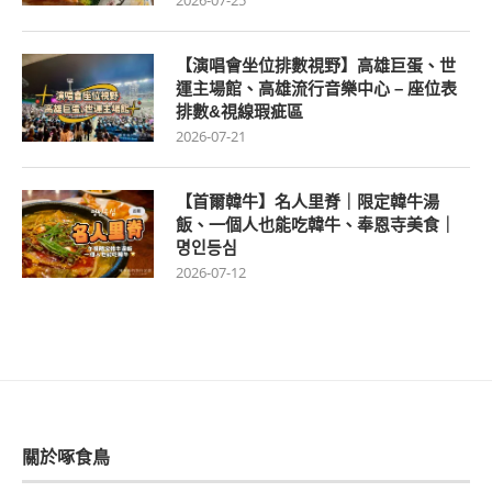
2026-07-25
【演唱會坐位排數視野】高雄巨蛋、世
運主場館、高雄流行音樂中心 – 座位表
排數&視線瑕疵區
2026-07-21
【首爾韓牛】名人里脊｜限定韓牛湯
飯、一個人也能吃韓牛、奉恩寺美食｜
명인등심
2026-07-12
關於啄食鳥