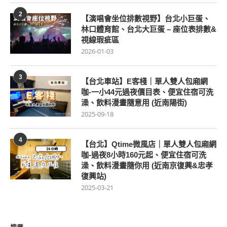
2
【演唱會坐位排數視野】台北小巨蛋、
林口體育館、台北大巨蛋 – 座位表排數&
視線瑕疵區
2026-01-03
3
【台北車站】E客棧｜單人雙人包廂網
咖-一小44元過夜價目表、便宜住宿可洗
澡、飲料漫畫隨意用 (近南陽街)
2025-09-18
4
【台北】Qtime微風店｜單人雙人包廂網
咖-過夜8小時160元起、便宜住宿可洗
澡、飲料漫畫隨你用 (近南京復興&忠孝
復興站)
2025-03-21