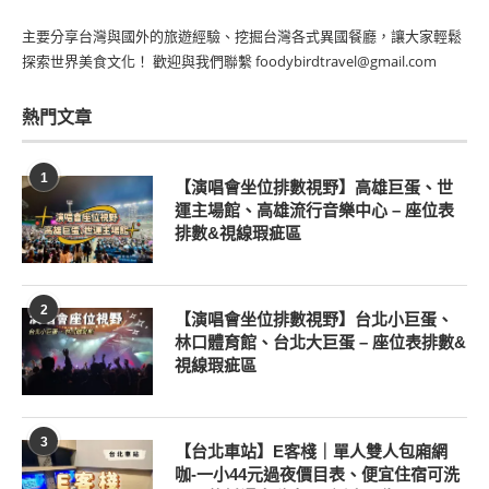
主要分享台灣與國外的旅遊經驗、挖掘台灣各式異國餐廳，讓大家輕鬆
探索世界美食文化！ 歡迎與我們聯繫 foodybirdtravel@gmail.com
熱門文章
1
【演唱會坐位排數視野】高雄巨蛋、世
運主場館、高雄流行音樂中心 – 座位表
排數&視線瑕疵區
2
【演唱會坐位排數視野】台北小巨蛋、
林口體育館、台北大巨蛋 – 座位表排數&
視線瑕疵區
3
【台北車站】E客棧｜單人雙人包廂網
咖-一小44元過夜價目表、便宜住宿可洗