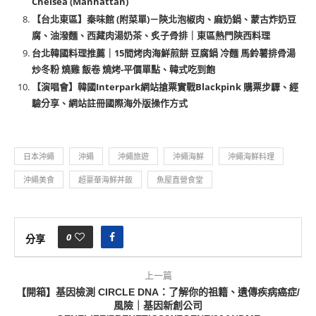
Chelsea (Manhattan)
【台北東區】秦味館 (附菜單)－陝北泡椒肉、麻奶鍋、蒙古炸奶豆
腐、油潑麵、西藏肉湯奶茶、炙子骨排｜東區熱門陝西料理
台北韓國料理推薦｜15間烤肉海鮮煎餅 豆腐鍋 冷麵 馬鈴薯排骨湯
炒冬粉 燒雞 飯卷 燒烤-平價單點、韓式吃到飽
【演唱會】韓國Interpark網站搶票實戰Blackpink 購票步驟、經
驗分享、網站註冊國際海外版操作方式
日本沖繩
沖繩
沖繩旅遊
沖繩海鮮
沖繩海鮮料理
沖繩美食
超豪華海鮮丼飯
魚屋直營食堂
0
分享
上一篇
【開箱】基因檢測 CIRCLE DNA：了解你的祖籍、遺傳疾病癌症/
風險｜基因新創公司