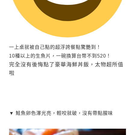
一上桌就被自己點的超浮誇餐點驚艷到！
10種以上的生魚片，一碗換算台幣不到520！
完全沒有後悔點了豪華海鮮丼飯，太物超所值
啦
▼ 鮭魚卵色澤光亮，輕咬就破，沒有帶點腥味