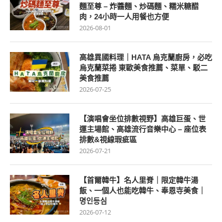
麵至尊 – 炸醬麵、炒碼麵、糯米糖醋
肉，24小時一人用餐也方便
2026-08-01
高雄異國料理｜HATA 烏克蘭廚房，必吃
烏克蘭菜捲 東歐美食推薦、菜單、駁二
美食推薦
2026-07-25
【演唱會坐位排數視野】高雄巨蛋、世
運主場館、高雄流行音樂中心 – 座位表
排數&視線瑕疵區
2026-07-21
【首爾韓牛】名人里脊｜限定韓牛湯
飯、一個人也能吃韓牛、奉恩寺美食｜
명인등심
2026-07-12