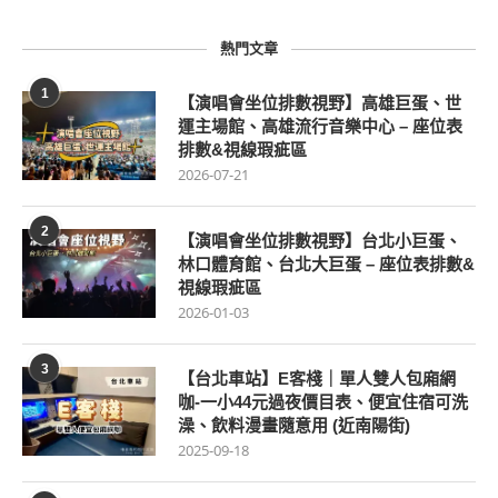
熱門文章
1
【演唱會坐位排數視野】高雄巨蛋、世
運主場館、高雄流行音樂中心 – 座位表
排數&視線瑕疵區
2026-07-21
2
【演唱會坐位排數視野】台北小巨蛋、
林口體育館、台北大巨蛋 – 座位表排數&
視線瑕疵區
2026-01-03
3
【台北車站】E客棧｜單人雙人包廂網
咖-一小44元過夜價目表、便宜住宿可洗
澡、飲料漫畫隨意用 (近南陽街)
2025-09-18