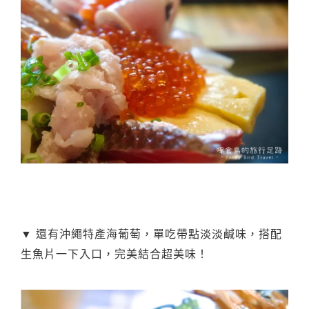
▼ 還有沖繩特產海葡萄，單吃帶點淡淡鹹味，搭配
生魚片一下入口，完美結合超美味！