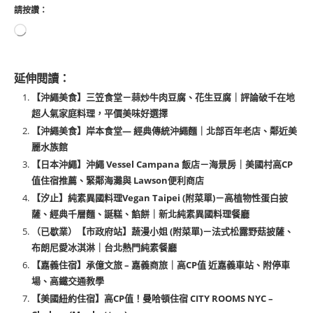
請按讚：
延伸閱讀：
【沖繩美食】三笠食堂－蒜炒牛肉豆腐、花生豆腐｜評論破千在地
超人氣家庭料理，平價美味好選擇
【沖繩美食】岸本食堂— 經典傳統沖繩麵｜北部百年老店、鄰近美
麗水族館
【日本沖繩】沖繩 Vessel Campana 飯店－海景房｜美國村高CP
值住宿推薦、緊鄰海灘與 Lawson便利商店
【汐止】純素異國料理Vegan Taipei (附菜單)－高植物性蛋白披
薩、經典千層麵、誕糕、餡餅｜新北純素異國料理餐廳
（已歇業）【市政府站】蔬漫小姐 (附菜單)－法式松露野菇披薩、
布朗尼愛冰淇淋｜台北熱門純素餐廳
【嘉義住宿】承億文旅 – 嘉義商旅｜高CP值 近嘉義車站、附停車
場、高鐵交通教學
【美國紐約住宿】高CP值！曼哈頓住宿 CITY ROOMS NYC –