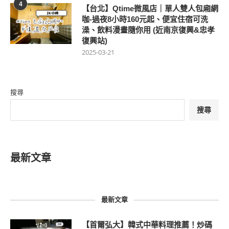
4
【台北】Qtime微風店｜單人雙人包廂網
咖-過夜8小時160元起、便宜住宿可洗
澡、飲料漫畫隨你用 (近南京復興&忠孝
復興站)
2025-03-21
搜尋
搜尋
最新文章
最新文章
【首爾弘大】韓式中華料理推薦！炒碼