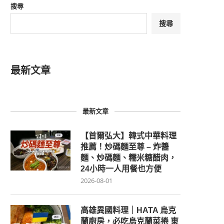
搜尋
搜尋
最新文章
最新文章
【首爾弘大】韓式中華料理
推薦！炒碼麵至尊 – 炸醬
麵、炒碼麵、糯米糖醋肉，
24小時一人用餐也方便
2026-08-01
高雄異國料理｜HATA 烏克
蘭廚房，必吃烏克蘭菜捲 東