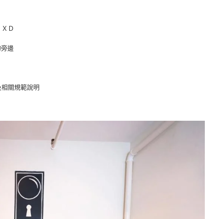
片ＸＤ
的旁邊
及相關規範說明