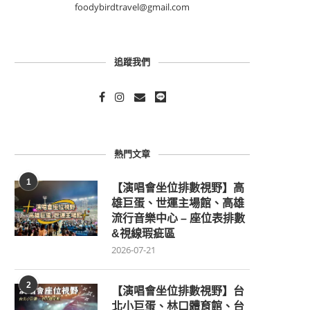
foodybirdtravel@gmail.com
追蹤我們
熱門文章
1
【演唱會坐位排數視野】高
雄巨蛋、世運主場館、高雄
流行音樂中心 – 座位表排數
&視線瑕疵區
2026-07-21
2
【演唱會坐位排數視野】台
北小巨蛋、林口體育館、台