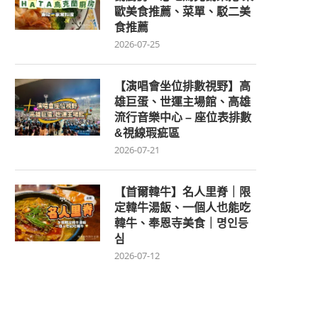
歐美食推薦、菜單、駁二美
食推薦
2026-07-25
【演唱會坐位排數視野】高
雄巨蛋、世運主場館、高雄
流行音樂中心 – 座位表排數
&視線瑕疵區
2026-07-21
【首爾韓牛】名人里脊｜限
定韓牛湯飯、一個人也能吃
韓牛、奉恩寺美食｜명인등
심
2026-07-12