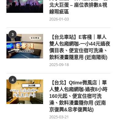
北大巨蛋 – 座位表排數&視
線瑕疵區
2026-01-03
3
【台北車站】E客棧｜單人
雙人包廂網咖-一小44元過夜
價目表、便宜住宿可洗澡、
飲料漫畫隨意用 (近南陽街)
2025-09-18
4
【台北】Qtime微風店｜單
人雙人包廂網咖-過夜8小時
160元起、便宜住宿可洗
澡、飲料漫畫隨你用 (近南
京復興&忠孝復興站)
2025-03-21