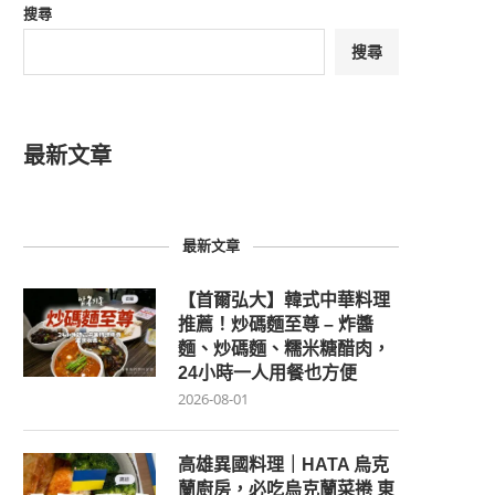
搜尋
搜尋
最新文章
最新文章
【首爾弘大】韓式中華料理
推薦！炒碼麵至尊 – 炸醬
麵、炒碼麵、糯米糖醋肉，
24小時一人用餐也方便
2026-08-01
高雄異國料理｜HATA 烏克
蘭廚房，必吃烏克蘭菜捲 東