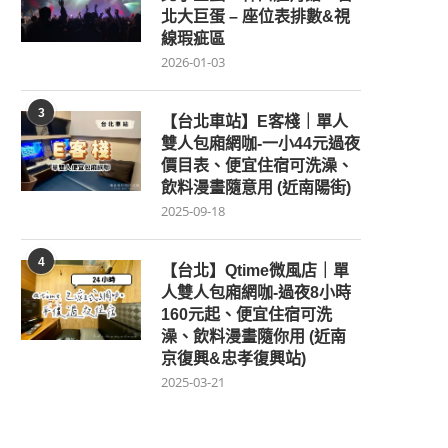
北大巨蛋 – 座位表排數&視
線瑕疵區
2026-01-03
3
【台北車站】E客棧｜單人
雙人包廂網咖-一小44元過夜
價目表、便宜住宿可洗澡、
飲料漫畫隨意用 (近南陽街)
2025-09-18
4
【台北】Qtime微風店｜單
人雙人包廂網咖-過夜8小時
160元起、便宜住宿可洗
澡、飲料漫畫隨你用 (近南
京復興&忠孝復興站)
2025-03-21