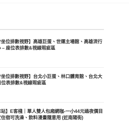
會坐位排數視野】高雄巨蛋、世運主場館、高雄流行
 – 座位表排數&視線瑕疵區
會坐位排數視野】台北小巨蛋、林口體育館、台北大
 座位表排數&視線瑕疵區
站】E客棧｜單人雙人包廂網咖-一小44元過夜價目
住宿可洗澡、飲料漫畫隨意用 (近南陽街)