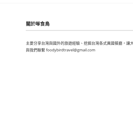
關於啄食鳥
主要分享台灣與國外的旅遊經驗、挖掘台灣各式異國餐廳，讓大
與我們聯繫 foodybirdtravel@gmail.com