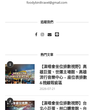
foodybirdtravel@gmail.com
追蹤我們
熱門文章
1
【演唱會坐位排數視野】高
雄巨蛋、世運主場館、高雄
流行音樂中心 – 座位表排數
&視線瑕疵區
2026-07-21
2
【演唱會坐位排數視野】台
北小巨蛋、林口體育館、台