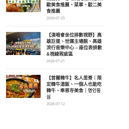
歐美食推薦、菜單、駁二美
食推薦
2026-07-25
【演唱會坐位排數視野】高
雄巨蛋、世運主場館、高雄
流行音樂中心 – 座位表排數
&視線瑕疵區
2026-07-21
【首爾韓牛】名人里脊｜限
定韓牛湯飯、一個人也能吃
韓牛、奉恩寺美食｜명인등
심
2026-07-12