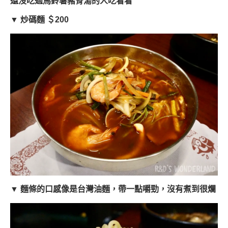
還沒吃過馬鈴薯豬骨湯的人吃看看
▼ 炒碼麵 ＄200
▼ 麵條的口感像是台灣油麵，帶一點嚼勁，沒有煮到很爛