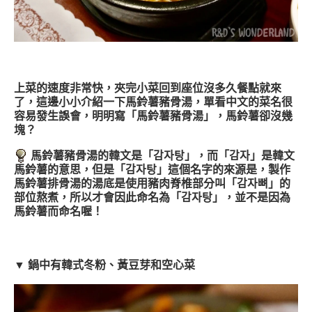
上菜的速度非常快，夾完小菜回到座位沒多久餐點就來
了，這邊小小介紹一下馬鈴薯豬骨湯，單看中文的菜名很
容易發生誤會，明明寫「馬鈴薯豬骨湯」，馬鈴薯卻沒幾
塊？
馬鈴薯豬骨湯的韓文是「감자탕」，而「감자」是韓文
馬鈴薯的意思，但是「감자탕」這個名字的來源是，製作
馬鈴薯排骨湯的湯底是使用豬肉脊椎部分叫「감자뼈」的
部位熬煮，所以才會因此命名為「감자탕」，並不是因為
馬鈴薯而命名喔！
▼ 鍋中有韓式冬粉、黃豆芽和空心菜