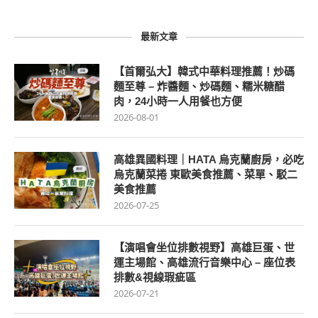
最新文章
【首爾弘大】韓式中華料理推薦！炒碼
麵至尊 – 炸醬麵、炒碼麵、糯米糖醋
肉，24小時一人用餐也方便
2026-08-01
高雄異國料理｜HATA 烏克蘭廚房，必吃
烏克蘭菜捲 東歐美食推薦、菜單、駁二
美食推薦
2026-07-25
【演唱會坐位排數視野】高雄巨蛋、世
運主場館、高雄流行音樂中心 – 座位表
排數&視線瑕疵區
2026-07-21