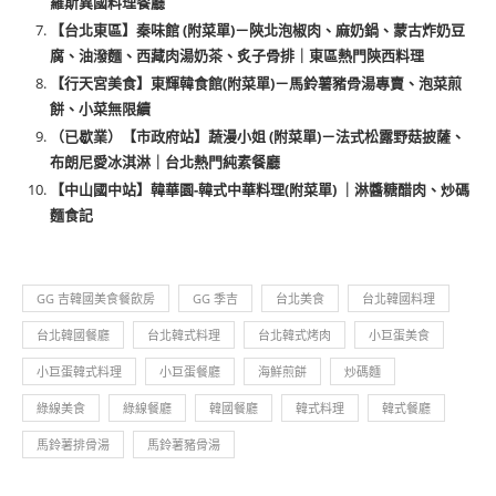
羅斯異國料理餐廳
【台北東區】秦味館 (附菜單)－陝北泡椒肉、麻奶鍋、蒙古炸奶豆
腐、油潑麵、西藏肉湯奶茶、炙子骨排｜東區熱門陝西料理
【行天宮美食】東輝韓食館(附菜單)－馬鈴薯豬骨湯專賣、泡菜煎
餅、小菜無限續
（已歇業）【市政府站】蔬漫小姐 (附菜單)－法式松露野菇披薩、
布朗尼愛冰淇淋｜台北熱門純素餐廳
【中山國中站】韓華園-韓式中華料理(附菜單) ｜淋醬糖醋肉、炒碼
麵食記
GG 吉韓國美食餐飲房
GG 季吉
台北美食
台北韓國料理
台北韓國餐廳
台北韓式料理
台北韓式烤肉
小巨蛋美食
小巨蛋韓式料理
小巨蛋餐廳
海鮮煎餅
炒碼麵
綠線美食
綠線餐廳
韓國餐廳
韓式料理
韓式餐廳
馬鈴薯排骨湯
馬鈴薯豬骨湯