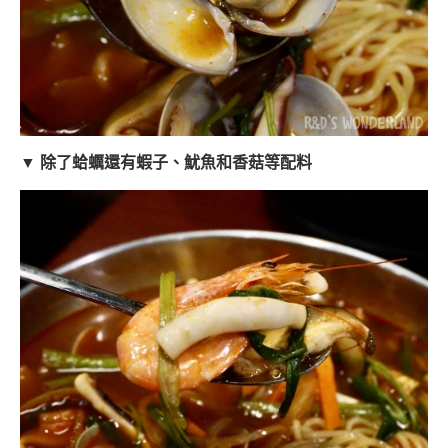
▼ 除了蛤蠣還有蝦子、魷魚和香菇等配料