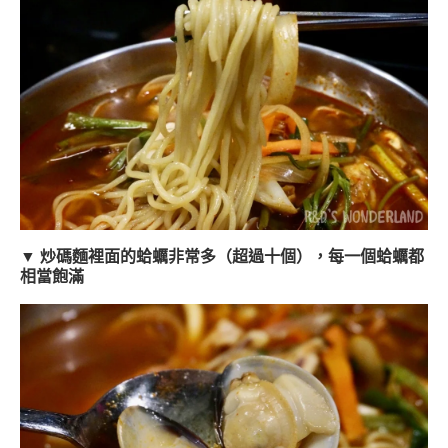
▼ 炒碼麵裡面的蛤蠣非常多（超過十個），每一個蛤蠣都
相當飽滿