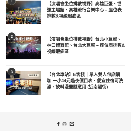
1
【演唱會坐位排數視野】高雄巨蛋、世
運主場館、高雄流行音樂中心 – 座位表
排數&視線瑕疵區
2
【演唱會坐位排數視野】台北小巨蛋、
林口體育館、台北大巨蛋 – 座位表排數&
視線瑕疵區
3
【台北車站】E客棧｜單人雙人包廂網
咖-一小44元過夜價目表、便宜住宿可洗
澡、飲料漫畫隨意用 (近南陽街)