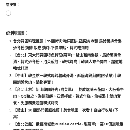
請按讚：
延伸閱讀：
台北韓國料理推薦｜15間烤肉海鮮煎餅 豆腐鍋 冷麵 馬鈴薯排骨湯
炒冬粉 燒雞 飯卷 燒烤-平價單點、韓式吃到飽
【台北】東大門韓國特色料理(菜單)－釜山豬肉湯飯、馬鈴薯排骨
湯、韓式炒冬粉、泡菜煎餅、韓式烤肉｜韓國人來台開店、超道地
韓式料理
【中山】韓金館－韓式馬鈴薯豬骨湯、酥脆海鮮煎餅(附菜單)｜韓
國銅盤烤肉、鍋物專賣！
【台北士林】新山韓國烤肉 (附菜單) — 菱紋塩味五花肉、大阪條牛
肉、QQ豬皮、海鮮煎餅、石鍋拌飯、韓式年糕、魚板湯｜雙肉套
餐、免服務費超值韓式烤肉
【釜山】20 間熱門餐廳推薦｜美食地圖一次看！自由行攻略 (下
集）
【台北公館】俄羅斯城堡Russian castle (附菜單)－高CP值道地俄