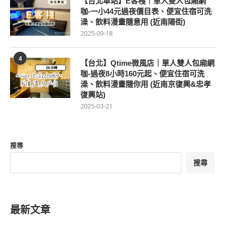
【台北車站】E客棧｜單人雙人包廂網
咖-一小44元過夜價目表、便宜住宿可洗
澡、飲料漫畫隨意用 (近南陽街)
2025-09-18
4
【台北】Qtime微風店｜單人雙人包廂網
咖-過夜8小時160元起、便宜住宿可洗
澡、飲料漫畫隨你用 (近南京復興&忠孝
復興站)
2025-03-21
搜尋
搜尋
最新文章