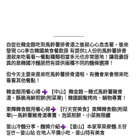
自從在韓金館吃到馬鈴薯排骨湯之後就心心念念著，後來
發現 GG季吉韓國美食餐飲房 有提供1人份的馬鈴薯排骨
湯就來吃看看～餐點種類相當多元也非常道地！讓我最訝
異的是韓國冷麵居然有提供兩種不同的麵條選擇！
但今天主要來是來吃馬鈴薯排骨湯啦，有機會來會想來吃
看看其他餐點！
韓金館用餐心得
【中山】韓金館－韓式馬鈴薯豬骨
湯、酥脆海鮮煎餅(附菜單)｜韓國銅盤烤肉、鍋物專賣！
東輝韓食館用餐心得
【行天宮美食】東輝韓食館(附菜
單)－馬鈴薯豬骨湯專賣、泡菜煎餅、小菜無限續
釜山冷麵分享、麵條介紹
【釜山】本家草梁麥麵 초량
밀면－釜山站 在地人平價小吃、釜山特有美食