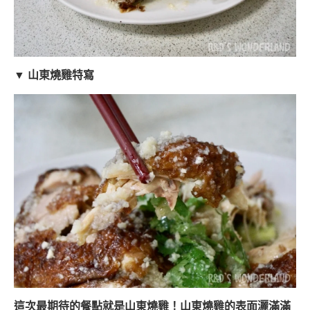
▼ 山東燒雞特寫
這次最期待的餐點就是山東燒雞！山東燒雞的表面灑滿滿