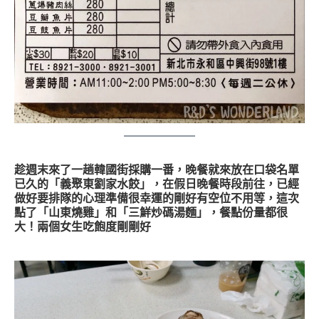
趁週末來了一趟韓國街採購一番，晚餐就來放在口袋名單
已久的「義聚東劉家水餃」，在假日晚餐時段前往，已經
做好要排隊的心理準備很幸運的剛好有空位不用等，這次
點了「山東燒雞」和「三鮮炒碼湯麵」，餐點份量都很
大！兩個女生吃飽度剛剛好