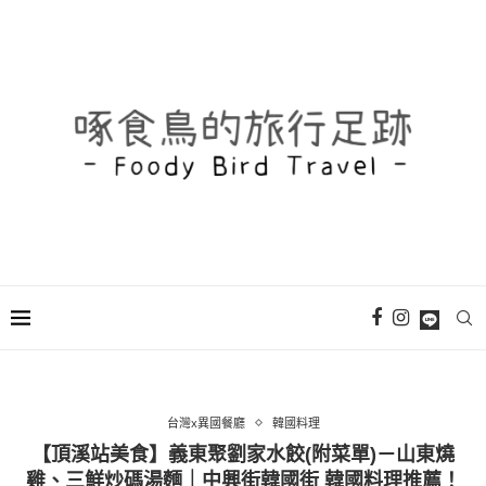
台灣x異國餐廳
韓國料理
【頂溪站美食】義東聚劉家水餃(附菜單)－山東燒
雞、三鮮炒碼湯麵｜中興街韓國街 韓國料理推薦！