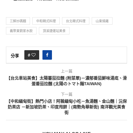
三鮮炒碼麵
中和韓式料理
台北韓式料理
山東燒雞
義聚東劉家水餃
頂溪捷運站美食
0
分享
上一篇
【台北車站美食】太陽蕃茄拉麵 (附菜單)－濃郁番茄鮮味湯底、滑
蛋番茄拉麵 (太陽のトマト麺TAIWAN)
下一篇
【中和緬甸街】熱門小店！阿薇緬甸小吃－魚湯麵、金山麵｜沅保
奶茶店 －新加坡奶茶、印度甩餅｜(南勢角華新街) 南洋觀光美食
街