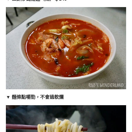
▼ 麵條點嚼勁，不會過軟爛