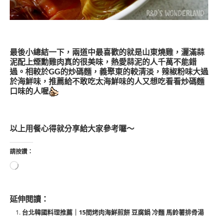
最後小總結一下，兩道中最喜歡的就是山東燒雞，灑滿蒜
泥配上煙勳雞肉真的很美味，熱愛蒜泥的人千萬不能錯
過。相較於GG的炒碼麵，義聚東的較清淡，辣椒粉味大過
於海鮮味，推薦給不敢吃太海鮮味的人又想吃看看炒碼麵
口味的人喔
以上用餐心得就分享給大家參考囉～
請按讚：
延伸閱讀：
台北韓國料理推薦｜15間烤肉海鮮煎餅 豆腐鍋 冷麵 馬鈴薯排骨湯