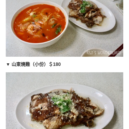
▼ 山東燒雞（小份）＄180