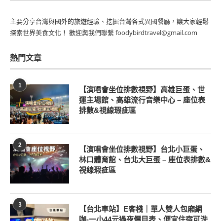
主要分享台灣與國外的旅遊經驗、挖掘台灣各式異國餐廳，讓大家輕鬆
探索世界美食文化！ 歡迎與我們聯繫 foodybirdtravel@gmail.com
熱門文章
1
【演唱會坐位排數視野】高雄巨蛋、世
運主場館、高雄流行音樂中心 – 座位表
排數&視線瑕疵區
2
【演唱會坐位排數視野】台北小巨蛋、
林口體育館、台北大巨蛋 – 座位表排數&
視線瑕疵區
3
【台北車站】E客棧｜單人雙人包廂網
咖-一小44元過夜價目表、便宜住宿可洗