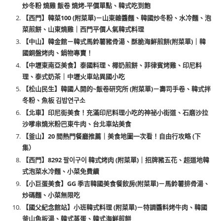
炒冬粉 燒雞 飯卷 燒烤-平價單點、韓式吃到飽
【西門】韓菜100 (附菜單)－山東雜醬麵、韓國炒冬粉、水冷麵、泡
菜煎餅、山東燒雞｜西門平價人氣韓式料理
【中山】韓金館－韓式馬鈴薯豬骨湯、酥脆海鮮煎餅(附菜單)｜韓
國銅盤烤肉、鍋物專賣！
【中壢東南亞美食】泰國料理、椰奶煎餅、菲律賓烤雞、印尼料
理、泰式奶茶｜中壢火車站異國小吃
【松山民生】韓國人開的~飯卷研究所 (附菜單)－壽司手卷、韓式拌
冬粉、魚板 김밥연구소
【北車】印尼街美食！充滿印尼料理小吃的神祕小街道、石磨沙拉
沙嗲串燒米粉巴東牛肉、台北車站美食
【釜山】20 間熱門餐廳推薦｜美食地圖一次看！自由行攻略 (下
集）
【西門】8292 팔이구이 韓式烤肉 (附菜單)｜招牌豬五花、超道地韓
式泡菜水冷麵、小菜免費續
【小巨蛋美食】GG 季吉韓國美食餐飲房(附菜單)－馬鈴薯排骨湯、
炒碼麵、小菜無限吃
【國父紀念館站】小班韓式料理 (附菜單)－特調醬料烤牛肉、韓國
釜山魚板湯、韓式蒸蛋、韓式海鮮煎餅