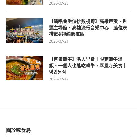
2026-07-25
【演唱會坐位排數視野】高雄巨蛋、世
運主場館、高雄流行音樂中心 – 座位表
排數&視線瑕疵區
2026-07-21
【首爾韓牛】名人里脊｜限定韓牛湯
飯、一個人也能吃韓牛、奉恩寺美食｜
명인등심
2026-07-12
關於啄食鳥