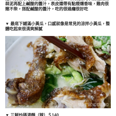
蒜泥再配上鹹酸的醬汁，表皮還帶有點煙燻香味，雞肉很
嫩不柴，搭配鹹酸的醬汁，吃的很過癮很好吃
▼ 最底下鋪滿小黃瓜，口感就像是常見的涼拌小黃瓜，整
體吃起來很清爽解膩
▼ 三鮮炒碼湯麵（辣）＄140