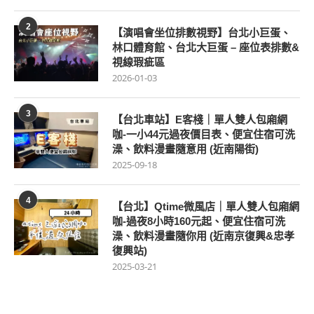
2
【演唱會坐位排數視野】台北小巨蛋、
林口體育館、台北大巨蛋 – 座位表排數&
視線瑕疵區
2026-01-03
3
【台北車站】E客棧｜單人雙人包廂網
咖-一小44元過夜價目表、便宜住宿可洗
澡、飲料漫畫隨意用 (近南陽街)
2025-09-18
4
【台北】Qtime微風店｜單人雙人包廂網
咖-過夜8小時160元起、便宜住宿可洗
澡、飲料漫畫隨你用 (近南京復興&忠孝
復興站)
2025-03-21