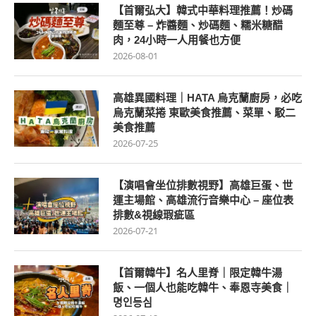
【首爾弘大】韓式中華料理推薦！炒碼
麵至尊 – 炸醬麵、炒碼麵、糯米糖醋
肉，24小時一人用餐也方便
2026-08-01
高雄異國料理｜HATA 烏克蘭廚房，必吃
烏克蘭菜捲 東歐美食推薦、菜單、駁二
美食推薦
2026-07-25
【演唱會坐位排數視野】高雄巨蛋、世
運主場館、高雄流行音樂中心 – 座位表
排數&視線瑕疵區
2026-07-21
【首爾韓牛】名人里脊｜限定韓牛湯
飯、一個人也能吃韓牛、奉恩寺美食｜
명인등심