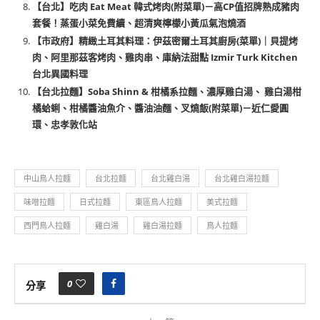
【台北】吃肉 Eat Meat 韓式烤肉(附菜單)－高CP值招牌熟成豬肉
套餐！蒸蛋小菜免費續、超清爽檸檬小黃瓜氣泡燒酒
【市政府】精緻土耳其料理：伊茲密爾土耳其廚房(菜單)｜貝提烤
肉、阿里那茲客烤肉、雞肉串、庫納法甜點 Izmir Turk Kitchen
台北異國料理
【台北拉麵】Soba Shinn & 柑橘系拉麵、濃厚雞白湯、 雞白湯柑
橘蛤蜊、柑橘醬油魚介、醬油油麵、叉燒飯(附菜單)－近仁愛圓
環、忠孝敦化站
中山鳥人拉麵
台北拉麵
台北雞白湯
台北雞白湯拉麵
味噌拉麵
日式拉麵
東區鳥人拉麵
美式拉麵
西門鳥人拉麵
雞白湯
雞白湯拉麵
鳥人拉麵
0
分享