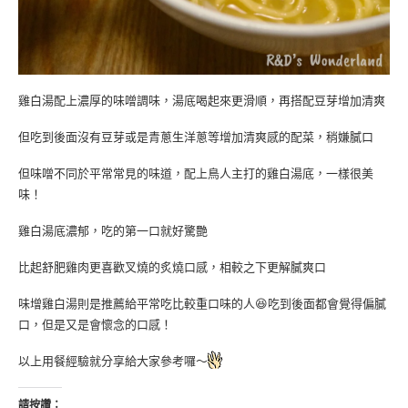
雞白湯配上濃厚的味噌調味，湯底喝起來更滑順，再搭配豆芽增加清爽
但吃到後面沒有豆芽或是青蔥生洋蔥等增加清爽感的配菜，稍嫌膩口
但味噌不同於平常常見的味道，配上鳥人主打的雞白湯底，一樣很美
味！
雞白湯底濃郁，吃的第一口就好驚艷
比起舒肥雞肉更喜歡叉燒的炙燒口感，相較之下更解膩爽口
味增雞白湯則是推薦給平常吃比較重口味的人😆吃到後面都會覺得偏膩
口，但是又是會懷念的口感！
以上用餐經驗就分享給大家參考囉～
請按讚：