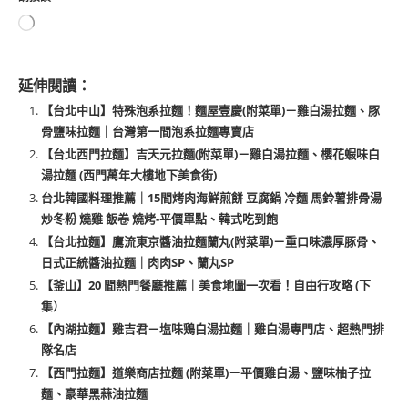
延伸閱讀：
【台北中山】特殊泡系拉麵！麵屋壹慶(附菜單)－雞白湯拉麵、豚
骨鹽味拉麵｜台灣第一間泡系拉麵專賣店
【台北西門拉麵】吉天元拉麵(附菜單)－雞白湯拉麵、櫻花蝦味白
湯拉麵 (西門萬年大樓地下美食街)
台北韓國料理推薦｜15間烤肉海鮮煎餅 豆腐鍋 冷麵 馬鈴薯排骨湯
炒冬粉 燒雞 飯卷 燒烤-平價單點、韓式吃到飽
【台北拉麵】鷹流東京醬油拉麵蘭丸(附菜單)－重口味濃厚豚骨、
日式正統醬油拉麵｜肉肉SP、蘭丸SP
【釜山】20 間熱門餐廳推薦｜美食地圖一次看！自由行攻略 (下
集）
【內湖拉麵】雞吉君－塩味鶏白湯拉麵｜雞白湯專門店、超熱門排
隊名店
【西門拉麵】道樂商店拉麵 (附菜單)－平價雞白湯、鹽味柚子拉
麵、豪華黑蒜油拉麵