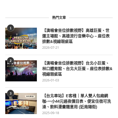
熱門文章
1
【演唱會坐位排數視野】高雄巨蛋、世
運主場館、高雄流行音樂中心 – 座位表
排數&視線瑕疵區
2026-07-21
2
【演唱會坐位排數視野】台北小巨蛋、
林口體育館、台北大巨蛋 – 座位表排數&
視線瑕疵區
2026-01-03
3
【台北車站】E客棧｜單人雙人包廂網
咖-一小44元過夜價目表、便宜住宿可洗
澡、飲料漫畫隨意用 (近南陽街)
2025-09-18