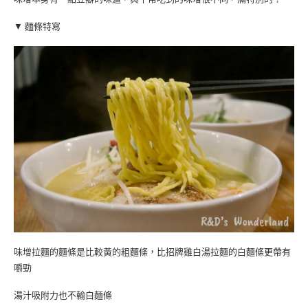
▼ 麵條特寫
味增拉麵的麵條是比較黃的粗麵條，比招牌雞白湯拉麵的白麵條更帶有
嚼勁
湯汁吸附力也不輸白麵條