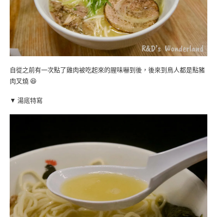
自從之前有一次點了雞肉被吃起來的腥味嚇到後，後來到鳥人都是點豬
肉叉燒 😆
▼ 湯底特寫