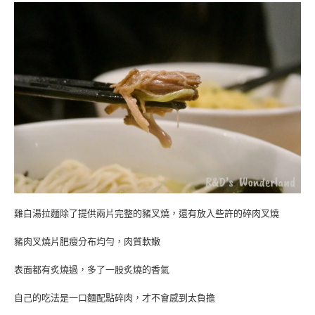
雞白湯拉麵除了提供兩片完整的豬叉燒，還有放入些許的碎肉叉燒
豬肉叉燒片肥瘦分布均勻，肉質軟嫩
表面都有炙燒過，多了一股炙燒的香氣
自己的吃法是一口麵配點碎肉，才不會感到太負擔