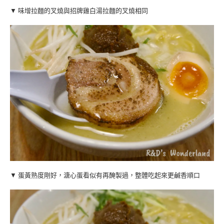
▼ 味增拉麵的叉燒與招牌雞白湯拉麵的叉燒相同
▼ 蛋黃熟度剛好，溏心蛋看似有再醃製過，整體吃起來更鹹香順口