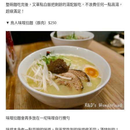
整碗麵吃完後，又單點白飯把剩餘的湯配飯吃，不浪費任何一點高湯，
超級滿足！
▼ 鳥人味噌拉麵（豚肉）$250
味噌拉麵會再多放在一坨味噌自行攪勻
味增本身有一點豆瓣的味道，與平常吃到的味增很不同，滿特別的！