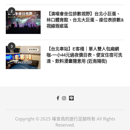
2
【演唱會坐位排數視野】台北小巨蛋、
林口體育館、台北大巨蛋 – 座位表排數&
視線瑕疵區
3
【台北車站】E客棧｜單人雙人包廂網
咖-一小44元過夜價目表、便宜住宿可洗
澡、飲料漫畫隨意用 (近南陽街)
Copyright © 2025 啄食鳥的旅行足跡所有 All Rights
Reserved.