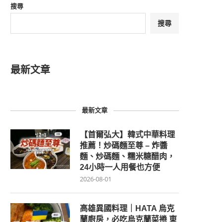
搜尋
搜尋
最新文章
最新文章
【首爾弘大】韓式中華料理
推薦！炒碼麵至尊 – 炸醬
麵、炒碼麵、糯米糖醋肉，
24小時一人用餐也方便
2026-08-01
高雄異國料理｜HATA 烏克
蘭廚房，必吃烏克蘭菜捲 東