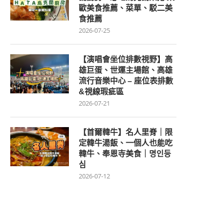
歐美食推薦、菜單、駁二美
食推薦
2026-07-25
【演唱會坐位排數視野】高
雄巨蛋、世運主場館、高雄
流行音樂中心 – 座位表排數
&視線瑕疵區
2026-07-21
【首爾韓牛】名人里脊｜限
定韓牛湯飯、一個人也能吃
韓牛、奉恩寺美食｜명인등
심
2026-07-12