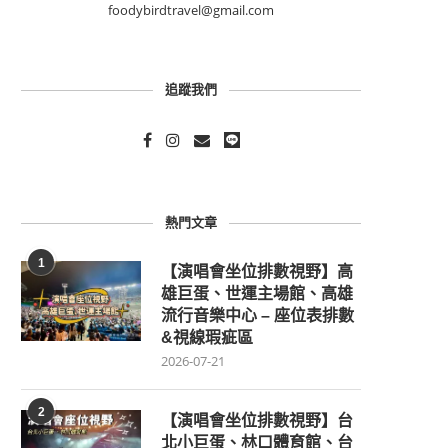
foodybirdtravel@gmail.com
追蹤我們
熱門文章
1
【演唱會坐位排數視野】高
雄巨蛋、世運主場館、高雄
流行音樂中心 – 座位表排數
&視線瑕疵區
2026-07-21
2
【演唱會坐位排數視野】台
北小巨蛋、林口體育館、台