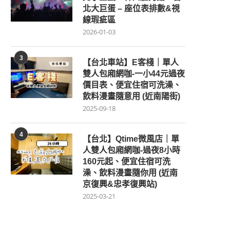
北大巨蛋 – 座位表排數&視
線瑕疵區
2026-01-03
3
【台北車站】E客棧｜單人
雙人包廂網咖-一小44元過夜
價目表、便宜住宿可洗澡、
飲料漫畫隨意用 (近南陽街)
2025-09-18
4
【台北】Qtime微風店｜單
人雙人包廂網咖-過夜8小時
160元起、便宜住宿可洗
澡、飲料漫畫隨你用 (近南
京復興&忠孝復興站)
2025-03-21