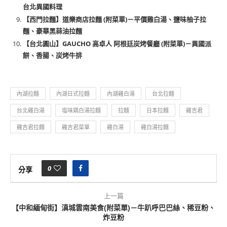
台北異國料理
【西門拉麵】道樂商店拉麵 (附菜單)－平價雞白湯、鹽味柚子拉
麵、豪華黑蒜油拉麵
【台北圓山】GAUCHO 高卓人 阿根廷炭烤餐廳 (附菜單)－異國派
餅、香腸、炭烤牛排
內湖拉麵
內湖日式拉麵
內湖雞白湯
台北拉麵
台北雞白湯
塩味鶏白湯拉麵
拉麵
日本拉麵
雞吉君
雞吉君拉麵
雞吉君菜單
雞白湯
雞白湯拉麵
0
分享
上一篇
【中和緬甸街】滇城雲南美食(附菜單)－牛趴呼巴巴絲、稀豆粉、
炸豆粉