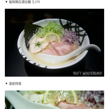
▼ 塩味鶏白湯拉麵 ＄270
▼ 湯底特寫