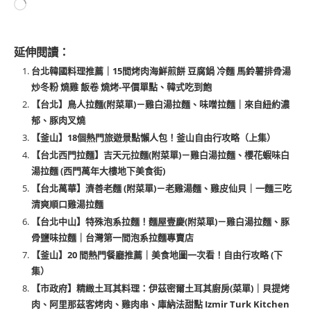
延伸閱讀：
台北韓國料理推薦｜15間烤肉海鮮煎餅 豆腐鍋 冷麵 馬鈴薯排骨湯
炒冬粉 燒雞 飯卷 燒烤-平價單點、韓式吃到飽
【台北】鳥人拉麵(附菜單)－雞白湯拉麵、味噌拉麵｜來自紐約濃
郁、豚肉叉燒
【釜山】18個熱門旅遊景點懶人包！釜山自由行攻略（上集）
【台北西門拉麵】吉天元拉麵(附菜單)－雞白湯拉麵、櫻花蝦味白
湯拉麵 (西門萬年大樓地下美食街)
【台北萬華】濟善老麵 (附菜單)－老雞湯麵、雞皮仙貝｜一麵三吃
清爽順口雞湯拉麵
【台北中山】特殊泡系拉麵！麵屋壹慶(附菜單)－雞白湯拉麵、豚
骨鹽味拉麵｜台灣第一間泡系拉麵專賣店
【釜山】20 間熱門餐廳推薦｜美食地圖一次看！自由行攻略 (下
集）
【市政府】精緻土耳其料理：伊茲密爾土耳其廚房(菜單)｜貝提烤
肉、阿里那茲客烤肉、雞肉串、庫納法甜點 Izmir Turk Kitchen