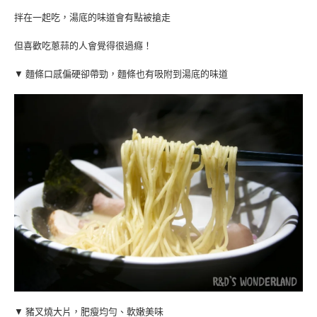
拌在一起吃，湯底的味道會有點被搶走
但喜歡吃蔥蒜的人會覺得很過癮！
▼ 麵條口感偏硬卻帶勁，麵條也有吸附到湯底的味道
▼ 豬叉燒大片，肥瘦均勻、軟嫩美味