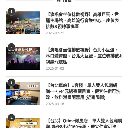
熱門文章
1
【演唱會坐位排數視野】高雄巨蛋、世
運主場館、高雄流行音樂中心 – 座位表
排數&視線瑕疵區
2026-07-21
2
【演唱會坐位排數視野】台北小巨蛋、
林口體育館、台北大巨蛋 – 座位表排數&
視線瑕疵區
2026-01-03
3
【台北車站】E客棧｜單人雙人包廂網
咖-一小44元過夜價目表、便宜住宿可洗
澡、飲料漫畫隨意用 (近南陽街)
2025-09-18
4
【台北】Qtime微風店｜單人雙人包廂網
咖-過夜8小時160元起、便宜住宿可洗