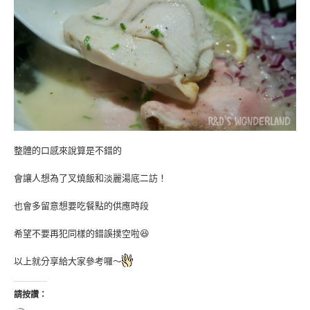
整體的口感來說算是不錯的
會讓人想為了叉燒飯和淡麗湯底二訪！
也會多留意想要吃餐點的供應時段
希望不要再犯同樣的錯誤撲空啦😆
以上就分享給大家參考囉～
請按讚：