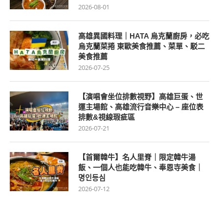
2026-08-01
高雄異國料理｜HATA 烏克蘭廚房，必吃
烏克蘭菜捲 東歐美食推薦、菜單、駁二
美食推薦
2026-07-25
【演唱會坐位排數視野】高雄巨蛋、世
運主場館、高雄流行音樂中心 – 座位表
排數&視線瑕疵區
2026-07-21
【首爾韓牛】名人里脊｜限定韓牛湯
飯、一個人也能吃韓牛、奉恩寺美食｜
명인등심
2026-07-12