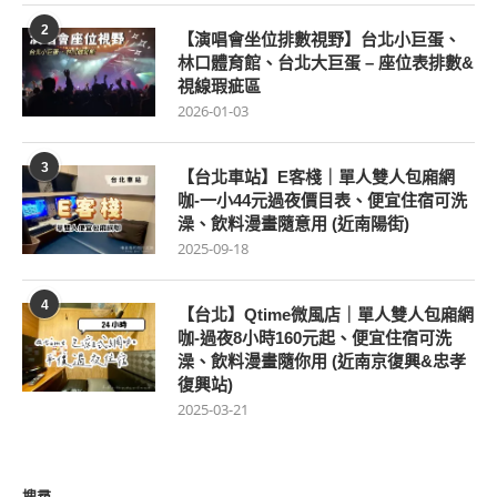
2
【演唱會坐位排數視野】台北小巨蛋、
林口體育館、台北大巨蛋 – 座位表排數&
視線瑕疵區
2026-01-03
3
【台北車站】E客棧｜單人雙人包廂網
咖-一小44元過夜價目表、便宜住宿可洗
澡、飲料漫畫隨意用 (近南陽街)
2025-09-18
4
【台北】Qtime微風店｜單人雙人包廂網
咖-過夜8小時160元起、便宜住宿可洗
澡、飲料漫畫隨你用 (近南京復興&忠孝
復興站)
2025-03-21
搜尋