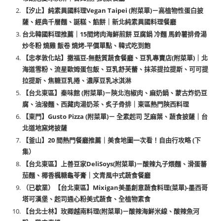
【汐止】純素異國料理Vegan Taipei (附菜單)－高植物性蛋白披
薩、經典千層麵、誕糕、餡餅｜新北純素異國料理餐廳
台北韓國料理推薦｜15間烤肉海鮮煎餅 豆腐鍋 冷麵 馬鈴薯排骨湯
炒冬粉 燒雞 飯卷 燒烤-平價單點、韓式吃到飽
【忠孝敦化站】撒福豆-無麩質蔬食餐廳、豆乳專賣店(附菜單)｜北
海道雪粉、流星歐姆蛋包飯、豆乳舒芙蕾、抹茶提拉提斯、可可提
拉提斯、焦糖豆乳捲、濃厚豆乳冰淇淋
【台北東區】秦味館 (附菜單)－陝北泡椒肉、麻奶鍋、蒙古炸奶豆
腐、油潑麵、西藏肉湯奶茶、炙子骨排｜東區熱門陝西料理
【東門】Gusto Pizza (附菜單)－ 全素起司 芝麻葉、蔬食披薩｜台
北道地窯烤披薩
【釜山】20 間熱門餐廳推薦｜美食地圖一次看！自由行攻略 (下
集）
【台北東區】上善豆家DeliSoys(附菜單)－酸辣丸子煨麵、滑蛋蕃
茄麵、椰香楓糖龜苓膏｜文青風中式蔬食餐廳
（已歇業）【台北東區】Mixigan美墨創意蔬食料理(菜單)-墨西哥
塔可漢堡、起司通心粉美式蔬食、全植物素食
【台北士林】玫卿越南料理(附菜單)－酸辣海鮮米線、酸辣魚河