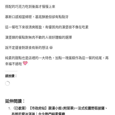
搭配的巧克力吃到後面才慢慢上來
慕斯口感相當綿密，基底酥脆但卻有點黏牙
這一餐吃下來很清爽輕盈，有優質肉的漢堡很不像在吃素
漢堡類的餐點對無肉不歡的人很好體驗的選擇
說不定還會對蔬食有新的想法 😆
純素的甜點也是店裡的一大特色，加點一塊蛋糕作為這一餐的結尾，再
幸福不過啦
請按讚：
延伸閱讀：
（已歇業）【市政府站】蔬漫小姐 (附菜單)－法式松露野菇披薩、
布朗尼愛冰淇淋｜台北熱門純素餐廳