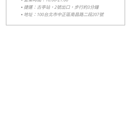
▪️
捷運：古亭站，2號出口，步行約3分鐘
▪️
地址：100台北市中正區南昌路二段207號