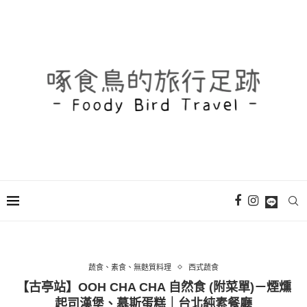
蔬食、素食、無麩質料理
西式蔬食
【古亭站】OOH CHA CHA 自然食 (附菜單)－煙燻
起司漢堡、慕斯蛋糕｜台北純素餐廳