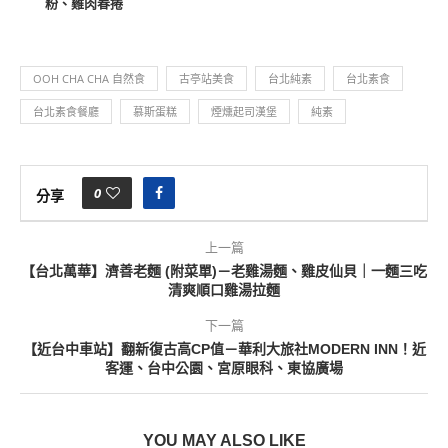
粉、雞肉春捲
OOH CHA CHA 自然食
古亭站美食
台北純素
台北素食
台北素食餐廳
慕斯蛋糕
煙燻起司漢堡
純素
0
分享
上一篇
【台北萬華】濟善老麵 (附菜單)－老雞湯麵、雞皮仙貝｜一麵三吃
清爽順口雞湯拉麵
下一篇
【近台中車站】翻新復古高CP值－華利大旅社MODERN INN！近
客運、台中公園、宮原眼科、東協廣場
YOU MAY ALSO LIKE