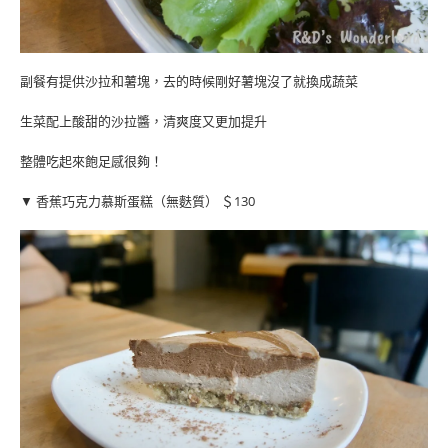
副餐有提供沙拉和薯塊，去的時候剛好薯塊沒了就換成蔬菜
生菜配上酸甜的沙拉醬，清爽度又更加提升
整體吃起來飽足感很夠！
▼ 香蕉巧克力慕斯蛋糕（無麩質） ＄130