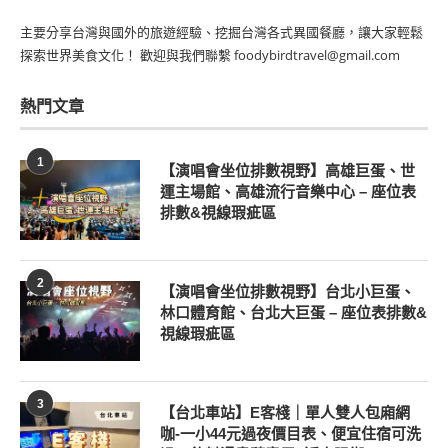
主要分享台灣與國外的旅遊經驗、挖掘台灣各式異國餐廳，讓大家輕鬆
探索世界美食文化！ 歡迎與我們聯繫 foodybirdtravel@gmail.com
熱門文章
1
【演唱會坐位排數視野】高雄巨蛋、世
運主場館、高雄流行音樂中心 – 座位表
排數&視線瑕疵區
2
【演唱會坐位排數視野】台北小巨蛋、
林口體育館、台北大巨蛋 – 座位表排數&
視線瑕疵區
3
【台北車站】E客棧｜單人雙人包廂網
咖-一小44元過夜價目表、便宜住宿可洗