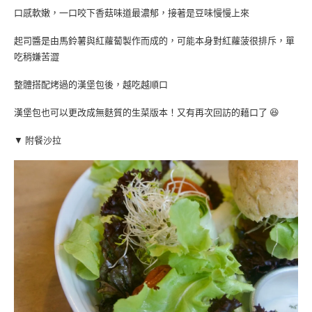
口感軟嫩，一口咬下香菇味道最濃郁，接著是豆味慢慢上來
起司醬是由馬鈴薯與紅蘿蔔製作而成的，可能本身對紅蘿菠很排斥，單
吃稍嫌苦澀
整體搭配烤過的漢堡包後，越吃越順口
漢堡包也可以更改成無麩質的生菜版本！又有再次回訪的藉口了 😆
▼ 附餐沙拉