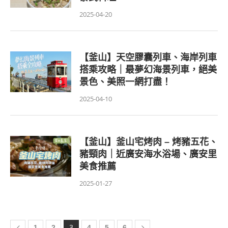
2025-04-20
【釜山】天空膠囊列車、海岸列車
搭乘攻略｜最夢幻海景列車，絕美
景色、美照一網打盡！
2025-04-10
【釜山】釜山宅烤肉 – 烤豬五花、
豬頸肉｜近廣安海水浴場、廣安里
美食推薦
2025-01-27
3
1
2
4
5
6