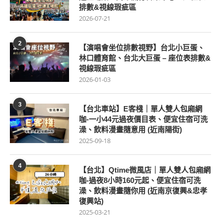
排數&視線瑕疵區
2026-07-21
2
【演唱會坐位排數視野】台北小巨蛋、
林口體育館、台北大巨蛋 – 座位表排數&
視線瑕疵區
2026-01-03
3
【台北車站】E客棧｜單人雙人包廂網
咖-一小44元過夜價目表、便宜住宿可洗
澡、飲料漫畫隨意用 (近南陽街)
2025-09-18
4
【台北】Qtime微風店｜單人雙人包廂網
咖-過夜8小時160元起、便宜住宿可洗
澡、飲料漫畫隨你用 (近南京復興&忠孝
復興站)
2025-03-21