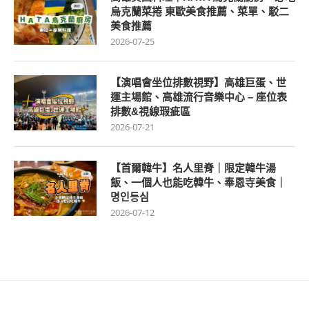
烏克蘭菜捲 東歐美食推薦、菜單、駁二
美食推薦
2026-07-25
【演唱會坐位排數視野】高雄巨蛋、世
運主場館、高雄流行音樂中心 – 座位表
排數&視線瑕疵區
2026-07-21
【首爾韓牛】名人里脊｜限定韓牛湯
飯、一個人也能吃韓牛、奉恩寺美食｜
명인등심
2026-07-12