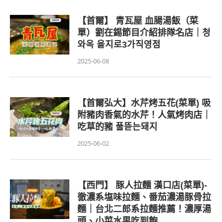
【首爾】 青瓦屋 血腸湯飯（菜
單）劉在錫節目介紹排隊名店｜청
와옥 을지로3가직영점
2025-06-08
【首爾弘大】水芹烤五花(菜單) 吸
附豬肉香氣的水芹！人氣烤肉店｜
吃草的豬 풀뜯는돼지
2025-06-02
【西門】 豚人拉麵 漢口店(菜單)-
徹濃系塩味拉麵、番茄濃湯豚骨拉
麵｜台北二郎系拉麵推薦！濃厚湯
頭、小菜水果吃到飽