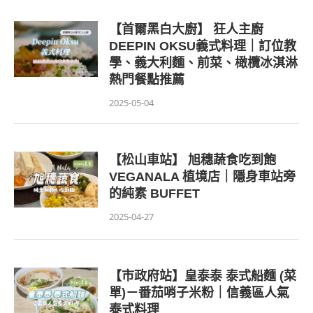
【首爾黑白大廚】 狂人主廚
DEEPIN OKSU義式料理｜訂位教
學、義大利麵、前菜、橄欖冰淇淋
熱門餐點推薦
2025-05-04
【松山車站】 旭穗蔬食吃到飽
VEGANALA 植境店｜隱身車站旁
的純素 BUFFET
2025-04-27
【市政府站】皇泰泰 泰式船麵 (菜
單)－番茄哨子米粉｜信義區人氣
泰式料理