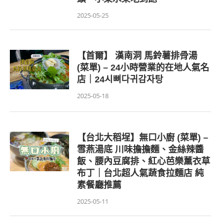
2025-05-25
【首爾】 漢南洞 馬鈴薯排骨湯
(菜單) – 24小時營業的在地人氣名
店｜24시뼈다귀감자탕
2025-05-18
【台北大稻埕】無口小廚 (菜單) –
雪燕湯底 川味擔擔麵、金絲辣醬
飯、腰內豆腐排、紅心芭樂薰衣草
布丁｜台北超人氣蔬食拉麵店 純
素餐廳推薦
2025-05-11