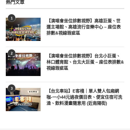
熱門文章
1
【演唱會坐位排數視野】高雄巨蛋、世
運主場館、高雄流行音樂中心 – 座位表
排數&視線瑕疵區
2
【演唱會坐位排數視野】台北小巨蛋、
林口體育館、台北大巨蛋 – 座位表排數&
視線瑕疵區
3
【台北車站】E客棧｜單人雙人包廂網
咖-一小44元過夜價目表、便宜住宿可洗
澡、飲料漫畫隨意用 (近南陽街)