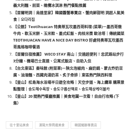
義大利麵、前菜、橄欖冰淇淋 熱門餐點推薦
【首爾明洞｜烏達里家】韓國醬蟹專賣店、蟹肉鮮甜明 洞超人氣美
食｜오다리집
【公館】Teotihuacan 特奧蒂瓦坎墨西哥料理 (菜單)－墨西哥燉
牛肉、軟玉米餅、玉米粽、墨式紅飯、肉桂米漿 歐洽塔｜傳統國菜
TEOTIHUACAN HAVE A NICE DAY BISTRO 好處特奥蒂瓦坎墨西
哥風格咖啡餐酒
【首爾住宿推薦】 WECO STAY 南山｜交通超便利！忠武路站步行
3分鐘、機場巴士直達、公寓式飯店、自助入住
【台北東區】秦味館 (附菜單)－陝北泡椒肉、麻奶鍋、蒙古炸奶豆
腐、油潑麵、西藏肉湯奶茶、炙子骨排｜東區熱門陝西料理
【釜山】松島海水浴場半日遊全攻略｜天空步道、海上纜車 購票景
點整理｜송도해수욕장、송도구름산책로、송도해상케이블카
【釜山】20 間熱門餐廳推薦｜美食地圖一次看！自由行攻略 (下
集）
往十里站美食
漢陽大學周邊美食
韓國豬腳專賣店