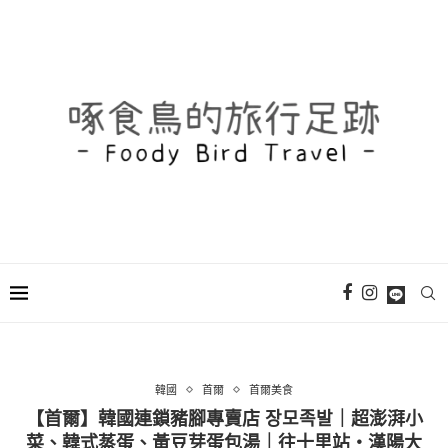
韓國
首爾
首爾美食
【首爾】韓國連鎖豬腳專賣店 장모족발｜超澎湃小
菜、韓式蒸蛋、黃豆芽蛋包湯｜往十里站・漢陽大