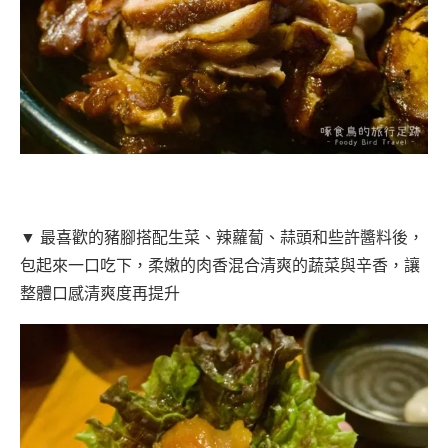
▼ 最喜歡的豬腳搭配生菜、辣蘿蔔、蒜頭和些許醬料後，
包起來一口吃下，柔嫩的肉香混合清爽的蔬菜與辛香，讓
整體口感清爽度再提升