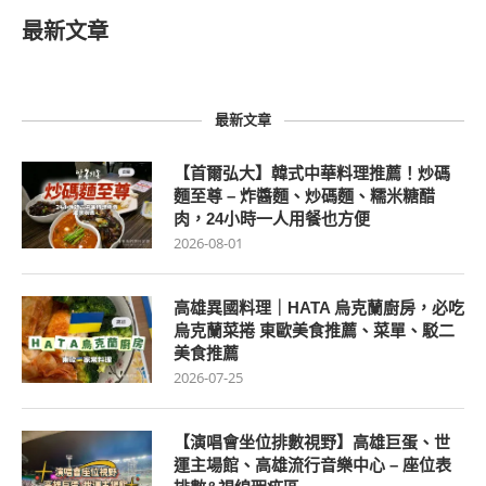
最新文章
最新文章
【首爾弘大】韓式中華料理推薦！炒碼
麵至尊 – 炸醬麵、炒碼麵、糯米糖醋
肉，24小時一人用餐也方便
2026-08-01
高雄異國料理｜HATA 烏克蘭廚房，必吃
烏克蘭菜捲 東歐美食推薦、菜單、駁二
美食推薦
2026-07-25
【演唱會坐位排數視野】高雄巨蛋、世
運主場館、高雄流行音樂中心 – 座位表