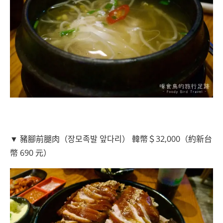
▼ 豬腳前腿肉（장모족발 앞다리） 韓幣＄32,000（約新台
幣 690 元）