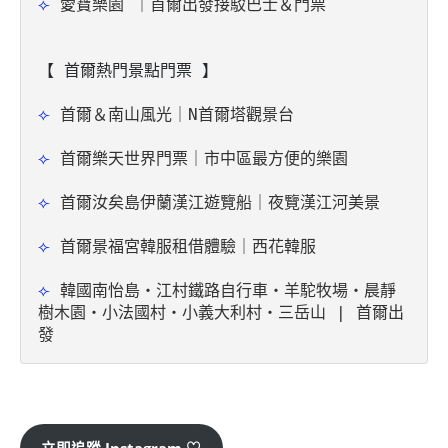
⟣ 
愛寶樂園 ｜首爾出發接駁巴士＆門票
【 首爾熱門景點門票 】
⟣ 
首爾＆南山風光｜N首爾塔觀景台
⟣ 
首爾樂天世界門票｜市中區最方便的樂園
⟣ 
首爾汝矣島伊蘭漢江遊覽船｜夜覽漢江河美景
⟣ 
首爾景福宮韓服租借體驗｜西花韓服
⟣ 
韓國南怡島・江村鐵路自行車・羊駝牧場・晨靜
樹木園・小法國村・小義大利村・三岳山 | 首爾出
發