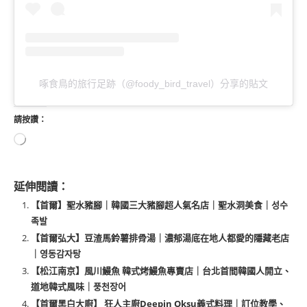
啄食鳥的旅行足跡（@foody_bird_travel）分享的貼文
請按讚：
延伸閱讀：
【首爾】聖水豬腳｜韓國三大豬腳超人氣名店｜聖水洞美食｜성수
족발
【首爾弘大】豆渣馬鈴薯排骨湯｜濃郁湯底在地人都愛的隱藏老店
｜영동감자탕
【松江南京】風川鰻魚 韓式烤鰻魚專賣店｜台北首間韓國人開立、
道地韓式風味｜풍천장어
【首爾黑白大廚】 狂人主廚Deepin Oksu義式料理｜訂位教學、