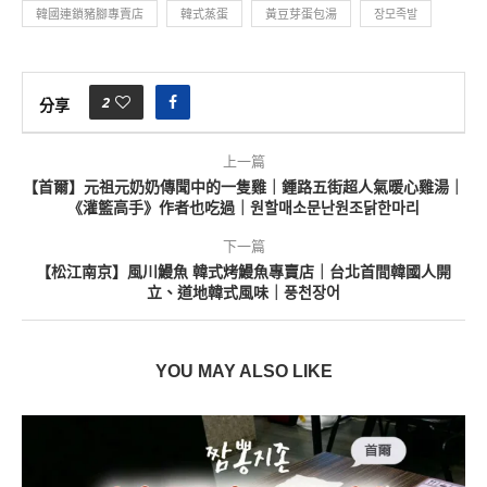
韓國連鎖豬腳專賣店
韓式蒸蛋
黃豆芽蛋包湯
장모족발
2
分享
上一篇
【首爾】元祖元奶奶傳聞中的一隻雞｜鍾路五街超人氣暖心雞湯｜
《灌籃高手》作者也吃過｜원할매소문난원조닭한마리
下一篇
【松江南京】風川鰻魚 韓式烤鰻魚專賣店｜台北首間韓國人開
立、道地韓式風味｜풍천장어
YOU MAY ALSO LIKE