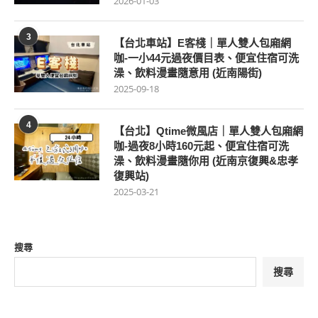
2026-01-03
3
【台北車站】E客棧｜單人雙人包廂網
咖-一小44元過夜價目表、便宜住宿可洗
澡、飲料漫畫隨意用 (近南陽街)
2025-09-18
4
【台北】Qtime微風店｜單人雙人包廂網
咖-過夜8小時160元起、便宜住宿可洗
澡、飲料漫畫隨你用 (近南京復興&忠孝
復興站)
2025-03-21
搜尋
搜尋