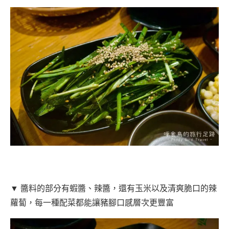
▼ 醬料的部分有蝦醬、辣醬，還有玉米以及清爽脆口的辣
蘿蔔，每一種配菜都能讓豬腳口感層次更豐富