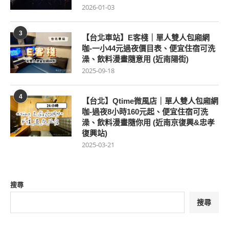
2026-01-03
3
【台北車站】E客棧｜單人雙人包廂網
咖-一小44元過夜價目表、便宜住宿可洗
澡、飲料漫畫隨意用 (近南陽街)
2025-09-18
4
【台北】Qtime微風店｜單人雙人包廂網
咖-過夜8小時160元起、便宜住宿可洗
澡、飲料漫畫隨你用 (近南京復興&忠孝
復興站)
2025-03-21
搜尋
搜尋