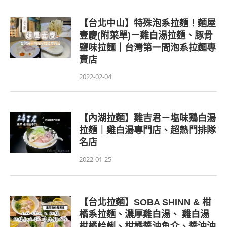
【台北中山】特殊泡系拉麵！麵屋
壹慶(附菜單)－雞白湯拉麵、豚骨
鹽味拉麵｜台灣第一間泡系拉麵專
賣店
2022-02-04
【內湖拉麵】雞吉君－塩味鶏白湯
拉麵｜雞白湯專門店、超熱門排隊
名店
2022-01-25
【台北拉麵】SOBA SHINN & 柑
橘系拉麵、濃厚雞白湯、 雞白湯
柑橘蛤蜊、柑橘醬油魚介、醬油油