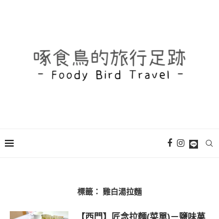
標籤：
雞白湯拉麵
【西門】匠念拉麵(菜單)－鹽味菓