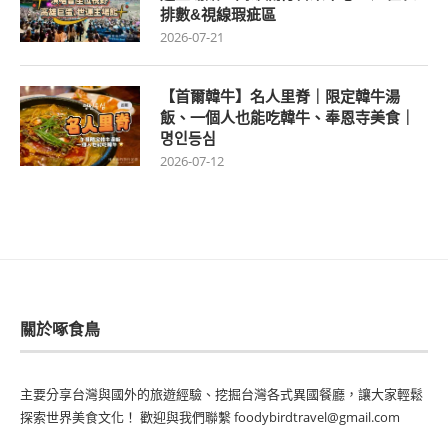
排數&視線瑕疵區
2026-07-21
【首爾韓牛】名人里脊｜限定韓牛湯
飯、一個人也能吃韓牛、奉恩寺美食｜
명인등심
2026-07-12
關於啄食鳥
主要分享台灣與國外的旅遊經驗、挖掘台灣各式異國餐廳，讓大家輕鬆
探索世界美食文化！ 歡迎與我們聯繫 foodybirdtravel@gmail.com