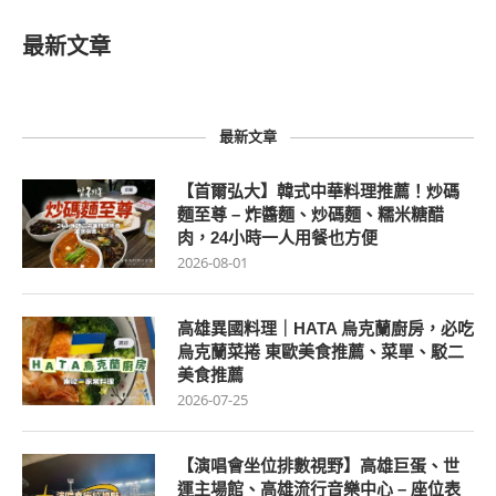
最新文章
最新文章
【首爾弘大】韓式中華料理推薦！炒碼
麵至尊 – 炸醬麵、炒碼麵、糯米糖醋
肉，24小時一人用餐也方便
2026-08-01
高雄異國料理｜HATA 烏克蘭廚房，必吃
烏克蘭菜捲 東歐美食推薦、菜單、駁二
美食推薦
2026-07-25
【演唱會坐位排數視野】高雄巨蛋、世
運主場館、高雄流行音樂中心 – 座位表