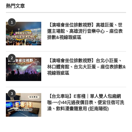
熱門文章
1
【演唱會坐位排數視野】高雄巨蛋、世
運主場館、高雄流行音樂中心 – 座位表
排數&視線瑕疵區
2
【演唱會坐位排數視野】台北小巨蛋、
林口體育館、台北大巨蛋 – 座位表排數&
視線瑕疵區
3
【台北車站】E客棧｜單人雙人包廂網
咖-一小44元過夜價目表、便宜住宿可洗
澡、飲料漫畫隨意用 (近南陽街)