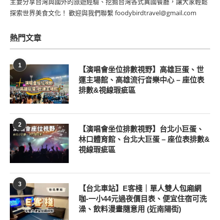
主要分享台灣與國外的旅遊經驗、挖掘台灣各式異國餐廳，讓大家輕鬆
探索世界美食文化！ 歡迎與我們聯繫 foodybirdtravel@gmail.com
熱門文章
1
【演唱會坐位排數視野】高雄巨蛋、世
運主場館、高雄流行音樂中心 – 座位表
排數&視線瑕疵區
2
【演唱會坐位排數視野】台北小巨蛋、
林口體育館、台北大巨蛋 – 座位表排數&
視線瑕疵區
3
【台北車站】E客棧｜單人雙人包廂網
咖-一小44元過夜價目表、便宜住宿可洗
澡、飲料漫畫隨意用 (近南陽街)