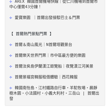
⟣ 
AREX 韓國首爾機場快線｜從仁川機場到首爾市
中心僅需43分鐘！
⟣ 
愛寶樂園 ｜首爾出發接駁巴士＆門票
【 首爾熱門景點門票 】
⟣ 
首爾＆南山風光｜N首爾塔觀景台
⟣ 
首爾樂天世界門票｜市中區最方便的樂園
⟣ 
首爾汝矣島伊蘭漢江遊覽船｜夜覽漢江河美景
⟣ 
首爾景福宮韓服租借體驗｜西花韓服
⟣ 
韓國南怡島・江村鐵路自行車・羊駝牧場・晨靜
樹木園・小法國村・小義大利村・三岳山 | 首爾出
發