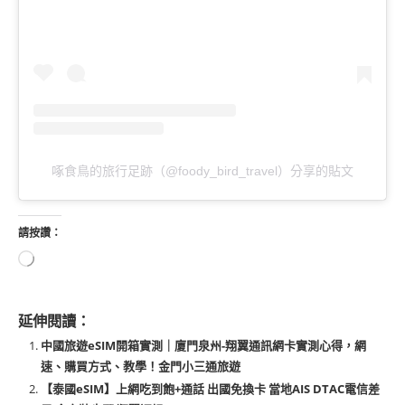
啄食鳥的旅行足跡（@foody_bird_travel）分享的貼文
請按讚：
延伸閱讀：
中國旅遊eSIM開箱實測｜廈門泉州-翔翼通訊網卡實測心得，網
速、購買方式、教學！金門小三通旅遊
【泰國eSIM】上網吃到飽+通話 出國免換卡 當地AIS DTAC電信差