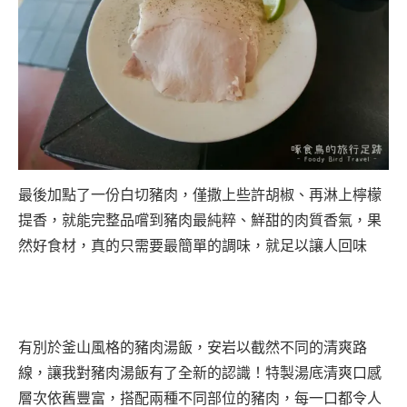
最後加點了一份白切豬肉，僅撒上些許胡椒、再淋上檸檬
提香，就能完整品嚐到豬肉最純粹、鮮甜的肉質香氣，果
然好食材，真的只需要最簡單的調味，就足以讓人回味
有別於釜山風格的豬肉湯飯，安岩以截然不同的清爽路
線，讓我對豬肉湯飯有了全新的認識！特製湯底清爽口感
層次依舊豐富，搭配兩種不同部位的豬肉，每一口都令人