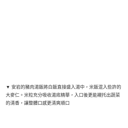
▼ 安岩的豬肉湯飯將白飯直接盛入湯中，米飯混入些許的
大麥仁。米粒充分吸收湯底精華，入口後更能襯托出蔬菜
的清香，讓整體口感更清爽順口