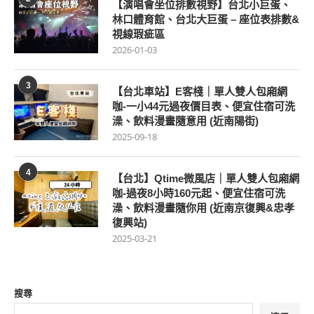
【演唱會坐位排數視野】台北小巨蛋、
林口體育館、台北大巨蛋 – 座位表排數&
視線瑕疵區
2026-01-03
3
【台北車站】E客棧｜單人雙人包廂網
咖-一小44元過夜價目表、便宜住宿可洗
澡、飲料漫畫隨意用 (近南陽街)
2025-09-18
4
【台北】Qtime微風店｜單人雙人包廂網
咖-過夜8小時160元起、便宜住宿可洗
澡、飲料漫畫隨你用 (近南京復興&忠孝
復興站)
2025-03-21
搜尋