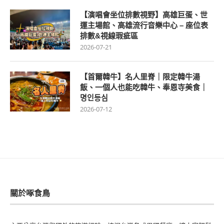
【演唱會坐位排數視野】高雄巨蛋、世
運主場館、高雄流行音樂中心 – 座位表
排數&視線瑕疵區
2026-07-21
【首爾韓牛】名人里脊｜限定韓牛湯
飯、一個人也能吃韓牛、奉恩寺美食｜
명인등심
2026-07-12
關於啄食鳥