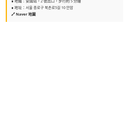
∎ 地鐵：安國站，2 號出口，步行約 5 分鐘
∎ 地址：서울 종로구 북촌로5길 10 안암
🔗 Naver 地圖