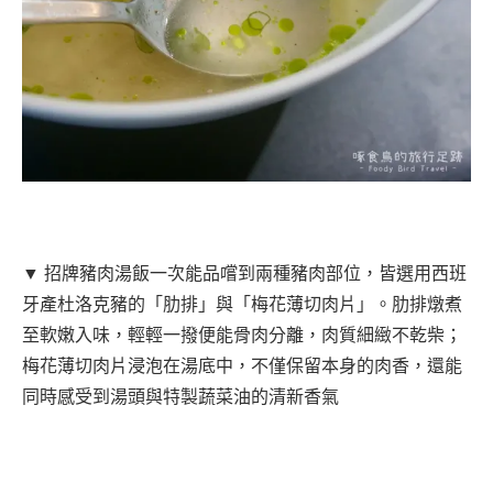
▼ 招牌豬肉湯飯一次能品嚐到兩種豬肉部位，皆選用西班
牙產杜洛克豬的「肋排」與「梅花薄切肉片」。肋排燉煮
至軟嫩入味，輕輕一撥便能骨肉分離，肉質細緻不乾柴；
梅花薄切肉片浸泡在湯底中，不僅保留本身的肉香，還能
同時感受到湯頭與特製蔬菜油的清新香氣