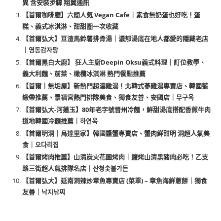
異 含安裝步驟 翔翼通訊
【首爾咖啡廳】六間人氣 Vegan Cafe｜素食無奶蛋也好吃！蛋
糕、義式冰淇淋、甜甜圈一次收藏
【首爾弘大】豆渣馬鈴薯排骨湯｜濃郁湯底在地人都愛的隱藏老店
｜영동감자탕
【首爾黑白大廚】 狂人主廚Deepin Oksu義式料理｜訂位教學、
義大利麵、前菜、橄欖冰淇淋 熱門餐點推薦
【首爾｜無垢屋】新熱門超濃雞湯！北韓式蔘雞湯專賣店、韓國藍
緞帶推薦、景福宮熱門排隊美食、獨食友善、安國店｜무구옥
【首爾弘大-河蓮玉】80年老字號晉州冷麵，鮮甜湯底搭配香煎牛肉
道地韓國冷麵推薦｜하연옥
【首爾明洞｜烏達里家】韓國醬蟹專賣店、蟹肉鮮甜明 洞超人氣美
食｜오다리집
【首爾烤肉推薦】山清炭火花園烤肉｜鹽烤山清黑豬肉必吃！乙支
路三街超人氣排隊名店｜산청숯불가든
【首爾弘大】延南洞辣炒章魚專賣店 (菜單) – 章魚海鮮蔥餅｜獨食
友善｜낙지낚찌