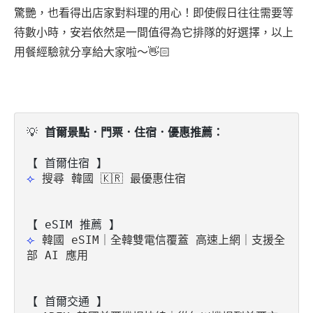
驚艷，也看得出店家對料理的用心！即使假日往往需要等
待數小時，安岩依然是一間值得為它排隊的好選擇，以上
用餐經驗就分享給大家啦～👋🏻
💡
 首爾景點．門票．住宿．優惠推薦：
⟣ 
搜尋 韓國 🇰🇷 最優惠住宿
【 eSIM 推薦 】
⟣ 
韓國 eSIM｜全韓雙電信覆蓋 高速上網｜支援全
部 AI 應用