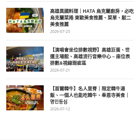
高雄異國料理｜HATA 烏克蘭廚房，必吃
烏克蘭菜捲 東歐美食推薦、菜單、駁二
美食推薦
2026-07-25
【演唱會坐位排數視野】高雄巨蛋、世
運主場館、高雄流行音樂中心 – 座位表
排數&視線瑕疵區
2026-07-21
【首爾韓牛】名人里脊｜限定韓牛湯
飯、一個人也能吃韓牛、奉恩寺美食｜
명인등심
2026-07-12