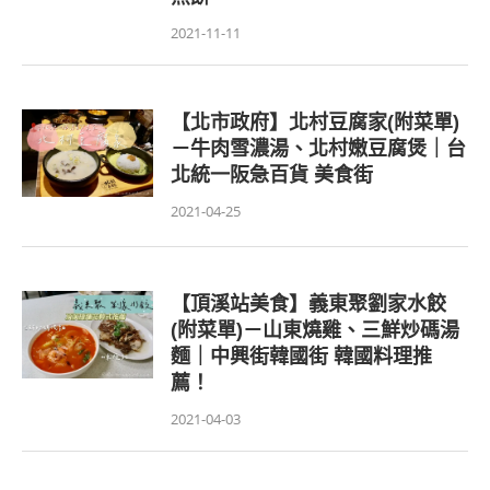
2021-11-11
【北市政府】北村豆腐家(附菜單)
－牛肉雪濃湯、北村嫩豆腐煲｜台
北統一阪急百貨 美食街
2021-04-25
【頂溪站美食】義東聚劉家水餃
(附菜單)－山東燒雞、三鮮炒碼湯
麵｜中興街韓國街 韓國料理推
薦！
2021-04-03