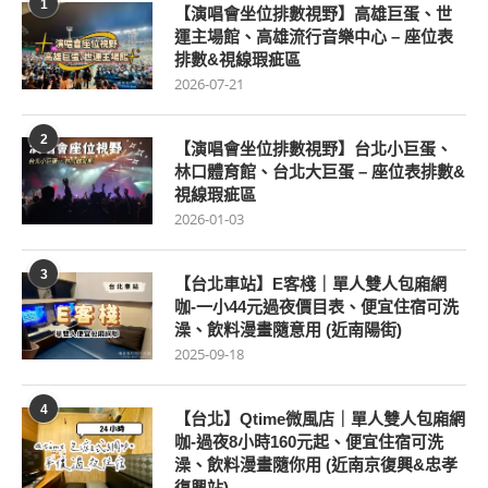
1
【演唱會坐位排數視野】高雄巨蛋、世
運主場館、高雄流行音樂中心 – 座位表
排數&視線瑕疵區
2026-07-21
2
【演唱會坐位排數視野】台北小巨蛋、
林口體育館、台北大巨蛋 – 座位表排數&
視線瑕疵區
2026-01-03
3
【台北車站】E客棧｜單人雙人包廂網
咖-一小44元過夜價目表、便宜住宿可洗
澡、飲料漫畫隨意用 (近南陽街)
2025-09-18
4
【台北】Qtime微風店｜單人雙人包廂網
咖-過夜8小時160元起、便宜住宿可洗
澡、飲料漫畫隨你用 (近南京復興&忠孝
復興站)