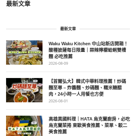
最新文章
最新文章
Waku Waku Kitchen 中山站新店開箱！
酸種披薩每日限量｜蒜辣檸檬蛤蜊雙槽
麵 必吃推薦
2026-08-09
【首爾弘大】韓式中華料理推薦！炒碼
麵至尊 – 炸醬麵、炒碼麵、糯米糖醋
肉，24小時一人用餐也方便
2026-08-01
高雄異國料理｜HATA 烏克蘭廚房，必吃
烏克蘭菜捲 東歐美食推薦、菜單、駁二
美食推薦