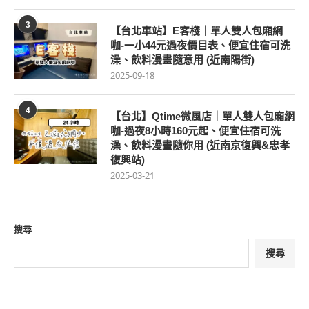
3
【台北車站】E客棧｜單人雙人包廂網
咖-一小44元過夜價目表、便宜住宿可洗
澡、飲料漫畫隨意用 (近南陽街)
2025-09-18
4
【台北】Qtime微風店｜單人雙人包廂網
咖-過夜8小時160元起、便宜住宿可洗
澡、飲料漫畫隨你用 (近南京復興&忠孝
復興站)
2025-03-21
搜尋
搜尋