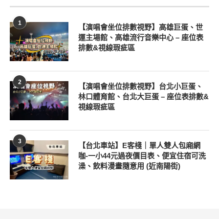
1
【演唱會坐位排數視野】高雄巨蛋、世
運主場館、高雄流行音樂中心 – 座位表
排數&視線瑕疵區
2
【演唱會坐位排數視野】台北小巨蛋、
林口體育館、台北大巨蛋 – 座位表排數&
視線瑕疵區
3
【台北車站】E客棧｜單人雙人包廂網
咖-一小44元過夜價目表、便宜住宿可洗
澡、飲料漫畫隨意用 (近南陽街)