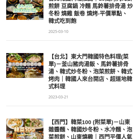
煎餅 豆腐鍋 冷麵 馬鈴薯排骨湯 炒
冬粉 燒雞 飯卷 燒烤-平價單點、
韓式吃到飽
2025-03-10
【台北】東大門韓國特色料理(菜
單)－釜山豬肉湯飯、馬鈴薯排骨
湯、韓式炒冬粉、泡菜煎餅、韓式
烤肉｜韓國人來台開店、超道地韓
式料理
2023-03-21
【西門】韓菜100 (附菜單)－山東
雜醬麵、韓國炒冬粉、水冷麵、泡
菜煎餅、山東燒雞｜西門平價人氣