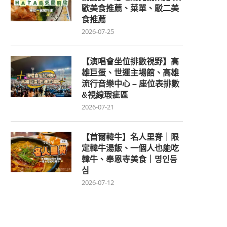
歐美食推薦、菜單、駁二美
食推薦
2026-07-25
【演唱會坐位排數視野】高
雄巨蛋、世運主場館、高雄
流行音樂中心 – 座位表排數
&視線瑕疵區
2026-07-21
【首爾韓牛】名人里脊｜限
定韓牛湯飯、一個人也能吃
韓牛、奉恩寺美食｜명인등
심
2026-07-12