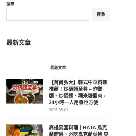
搜尋
搜尋
最新文章
最新文章
【首爾弘大】韓式中華料理
推薦！炒碼麵至尊 – 炸醬
麵、炒碼麵、糯米糖醋肉，
24小時一人用餐也方便
2026-08-01
高雄異國料理｜HATA 烏克
蘭廚房，必吃烏克蘭菜捲 東