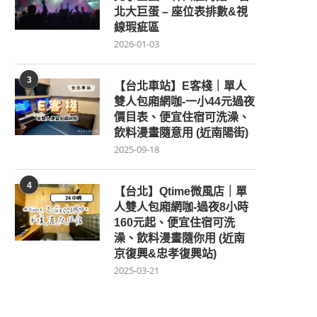
北大巨蛋 – 座位表排數&視
線瑕疵區
2026-01-03
3
【台北車站】E客棧｜單人
雙人包廂網咖-一小44元過夜
價目表、便宜住宿可洗澡、
飲料漫畫隨意用 (近南陽街)
2025-09-18
4
【台北】Qtime微風店｜單
人雙人包廂網咖-過夜8小時
160元起、便宜住宿可洗
澡、飲料漫畫隨你用 (近南
京復興&忠孝復興站)
2025-03-21