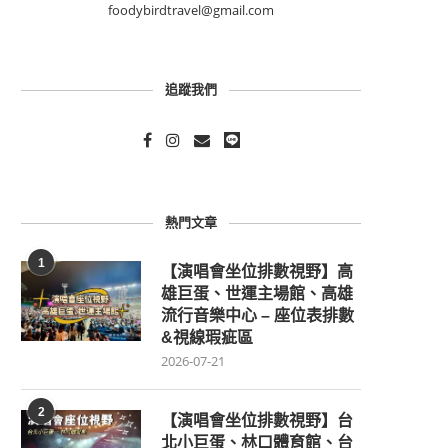
foodybirdtravel@gmail.com
追蹤我們
熱門文章
1
【演唱會坐位排數視野】高
雄巨蛋、世運主場館、高雄
流行音樂中心 – 座位表排數
&視線瑕疵區
2026-07-21
2
【演唱會坐位排數視野】台
北小巨蛋、林口體育館、台