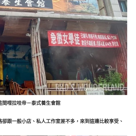
這間哩拉哇帝－泰式養生會館
格卻跟一般小店、私人工作室差不多，來到這邊比較享受、