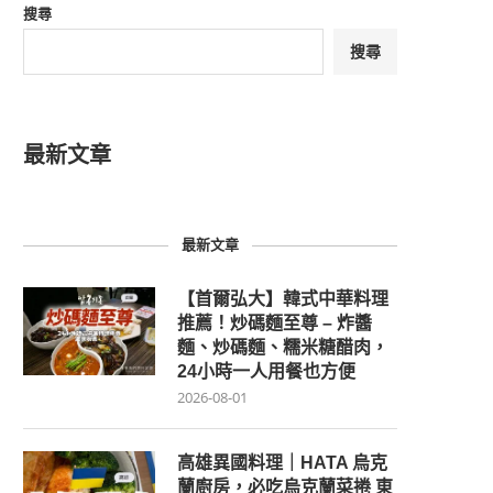
搜尋
搜尋
最新文章
最新文章
【首爾弘大】韓式中華料理
推薦！炒碼麵至尊 – 炸醬
麵、炒碼麵、糯米糖醋肉，
24小時一人用餐也方便
2026-08-01
高雄異國料理｜HATA 烏克
蘭廚房，必吃烏克蘭菜捲 東