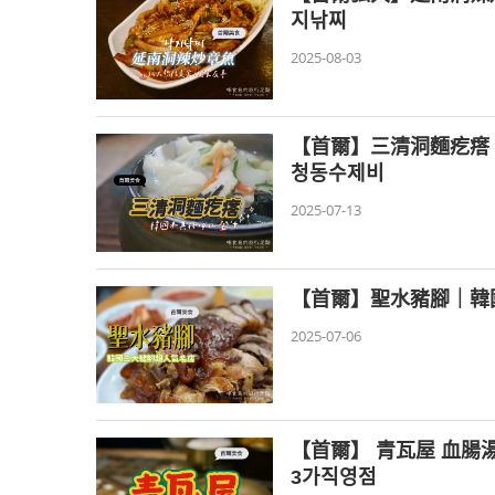
지낚찌
2025-08-03
【首爾】三清洞麵疙瘩
청동수제비
2025-07-13
【首爾】聖水豬腳｜韓
2025-07-06
【首爾】 青瓦屋 血腸
3가직영점