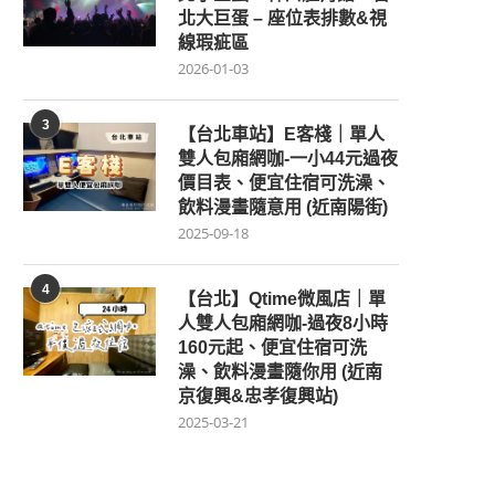
北大巨蛋 – 座位表排數&視
線瑕疵區
2026-01-03
3
【台北車站】E客棧｜單人
雙人包廂網咖-一小44元過夜
價目表、便宜住宿可洗澡、
飲料漫畫隨意用 (近南陽街)
2025-09-18
4
【台北】Qtime微風店｜單
人雙人包廂網咖-過夜8小時
160元起、便宜住宿可洗
澡、飲料漫畫隨你用 (近南
京復興&忠孝復興站)
2025-03-21