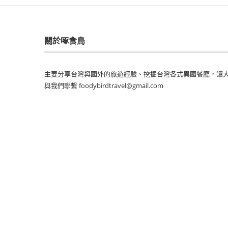
關於啄食鳥
主要分享台灣與國外的旅遊經驗、挖掘台灣各式異國餐廳，讓大
與我們聯繫 foodybirdtravel@gmail.com