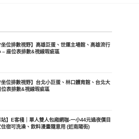
會坐位排數視野】高雄巨蛋、世運主場館、高雄流行
 – 座位表排數&視線瑕疵區
會坐位排數視野】台北小巨蛋、林口體育館、台北大
 座位表排數&視線瑕疵區
站】E客棧｜單人雙人包廂網咖-一小44元過夜價目
住宿可洗澡、飲料漫畫隨意用 (近南陽街)