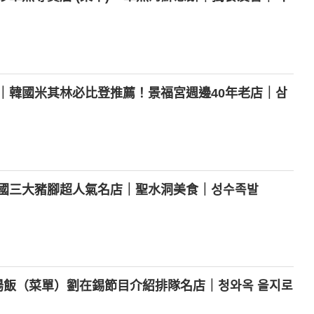
｜韓國米其林必比登推薦！景福宮週邊40年老店｜삼
國三大豬腳超人氣名店｜聖水洞美食｜성수족발
湯飯（菜單）劉在錫節目介紹排隊名店｜청와옥 을지로