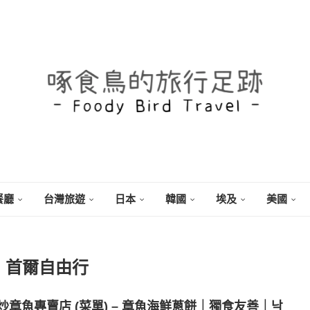
餐廳
台灣旅遊
日本
韓國
埃及
美國
：
首爾自由行
章魚專賣店 (菜單) – 章魚海鮮蔥餅｜獨食友善｜낙