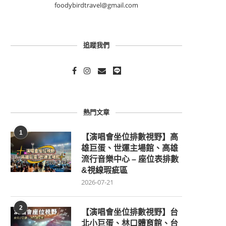
foodybirdtravel@gmail.com
追蹤我們
熱門文章
1
【演唱會坐位排數視野】高
雄巨蛋、世運主場館、高雄
流行音樂中心 – 座位表排數
&視線瑕疵區
2026-07-21
2
【演唱會坐位排數視野】台
北小巨蛋、林口體育館、台