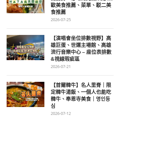
歐美食推薦、菜單、駁二美
食推薦
2026-07-25
【演唱會坐位排數視野】高
雄巨蛋、世運主場館、高雄
流行音樂中心 – 座位表排數
&視線瑕疵區
2026-07-21
【首爾韓牛】名人里脊｜限
定韓牛湯飯、一個人也能吃
韓牛、奉恩寺美食｜명인등
심
2026-07-12