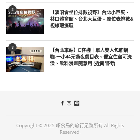
2
【演唱會坐位排數視野】台北小巨蛋、
林口體育館、台北大巨蛋 – 座位表排數&
視線瑕疵區
3
【台北車站】E客棧｜單人雙人包廂網
咖-一小44元過夜價目表、便宜住宿可洗
澡、飲料漫畫隨意用 (近南陽街)
Copyright © 2025 啄食鳥的旅行足跡所有 All Rights
Reserved.