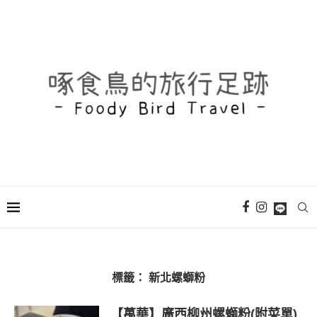
標籤：
新北螺螄粉
【萬華】廣西柳州螺螄粉(附菜單)