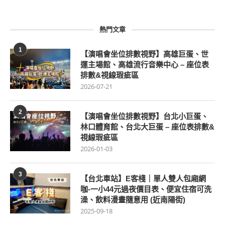
熱門文章
1
【演唱會坐位排數視野】高雄巨蛋、世
運主場館、高雄流行音樂中心 – 座位表
排數&視線瑕疵區
2026-07-21
2
【演唱會坐位排數視野】台北小巨蛋、
林口體育館、台北大巨蛋 – 座位表排數&
視線瑕疵區
2026-01-03
3
【台北車站】E客棧｜單人雙人包廂網
咖-一小44元過夜價目表、便宜住宿可洗
澡、飲料漫畫隨意用 (近南陽街)
2025-09-18