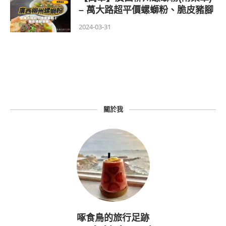
– 萬大路超平價螺螄粉、脆皮豬腳
2024-03-31
關於我
啄食鳥的旅行足跡