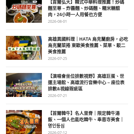
【首爾弘大】韓式中華料理推薦！炒碼
麵至尊 – 炸醬麵、炒碼麵、糯米糖醋
肉，24小時一人用餐也方便
2026-08-01
高雄異國料理｜HATA 烏克蘭廚房，必吃
烏克蘭菜捲 東歐美食推薦、菜單、駁二
美食推薦
2026-07-25
【演唱會坐位排數視野】高雄巨蛋、世
運主場館、高雄流行音樂中心 – 座位表
排數&視線瑕疵區
2026-07-21
【首爾韓牛】名人里脊｜限定韓牛湯
飯、一個人也能吃韓牛、奉恩寺美食｜
명인등심
2026-07-12