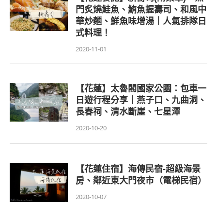
門炙燒鮭魚、鮪魚握壽司、和風中
華炒麵、鮮魚味增湯｜人氣排隊日
式料理！
2020-11-01
【花蓮】太魯閣國家公園：包車一
日遊行程分享｜燕子口、九曲洞、
長春祠、清水斷崖、七星潭
2020-10-20
【花蓮住宿】海傳民宿-超級海景
房、鄰近東大門夜市（電梯民宿）
2020-10-07