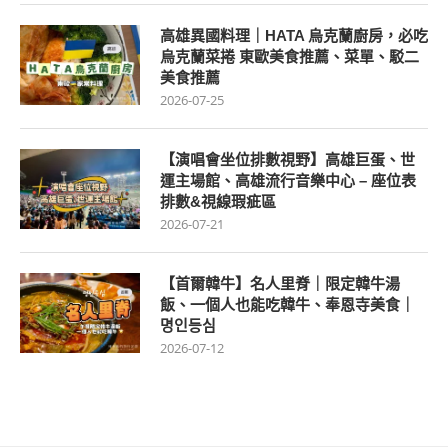
高雄異國料理｜HATA 烏克蘭廚房，必吃
烏克蘭菜捲 東歐美食推薦、菜單、駁二
美食推薦
2026-07-25
【演唱會坐位排數視野】高雄巨蛋、世
運主場館、高雄流行音樂中心 – 座位表
排數&視線瑕疵區
2026-07-21
【首爾韓牛】名人里脊｜限定韓牛湯
飯、一個人也能吃韓牛、奉恩寺美食｜
명인등심
2026-07-12