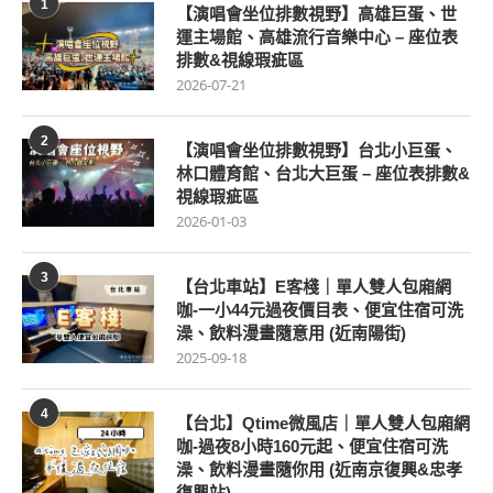
1
【演唱會坐位排數視野】高雄巨蛋、世
運主場館、高雄流行音樂中心 – 座位表
排數&視線瑕疵區
2026-07-21
2
【演唱會坐位排數視野】台北小巨蛋、
林口體育館、台北大巨蛋 – 座位表排數&
視線瑕疵區
2026-01-03
3
【台北車站】E客棧｜單人雙人包廂網
咖-一小44元過夜價目表、便宜住宿可洗
澡、飲料漫畫隨意用 (近南陽街)
2025-09-18
4
【台北】Qtime微風店｜單人雙人包廂網
咖-過夜8小時160元起、便宜住宿可洗
澡、飲料漫畫隨你用 (近南京復興&忠孝
復興站)