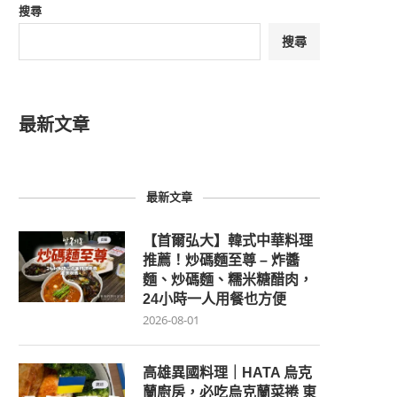
搜尋
搜尋
最新文章
最新文章
【首爾弘大】韓式中華料理
推薦！炒碼麵至尊 – 炸醬
麵、炒碼麵、糯米糖醋肉，
24小時一人用餐也方便
2026-08-01
高雄異國料理｜HATA 烏克
蘭廚房，必吃烏克蘭菜捲 東