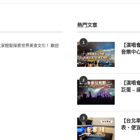
熱門文章
1
家輕鬆探索世界美食文化！ 歡迎
【演唱
音樂中心
2
【演唱
巨蛋 –
3
【台北車
表、便宜