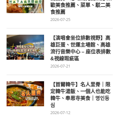
歐美食推薦、菜單、駁二美
食推薦
2026-07-25
【演唱會坐位排數視野】高
雄巨蛋、世運主場館、高雄
流行音樂中心 – 座位表排數
&視線瑕疵區
2026-07-21
【首爾韓牛】名人里脊｜限
定韓牛湯飯、一個人也能吃
韓牛、奉恩寺美食｜명인등
심
2026-07-12