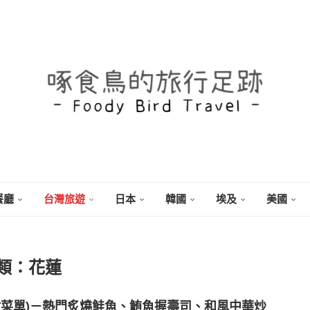
餐廳
台灣旅遊
日本
韓國
埃及
美國
類：
花蓮
附菜單)－熱門炙燒鮭魚、鮪魚握壽司、和風中華炒