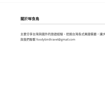
關於啄食鳥
主要分享台灣與國外的旅遊經驗、挖掘台灣各式異國餐廳，讓大
與我們聯繫 foodybirdtravel@gmail.com