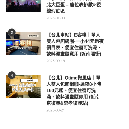
北大巨蛋 – 座位表排數&視
線瑕疵區
2026-01-03
3
【台北車站】E客棧｜單人
雙人包廂網咖-一小44元過夜
價目表、便宜住宿可洗澡、
飲料漫畫隨意用 (近南陽街)
2025-09-18
4
【台北】Qtime微風店｜單
人雙人包廂網咖-過夜8小時
160元起、便宜住宿可洗
澡、飲料漫畫隨你用 (近南
京復興&忠孝復興站)
2025-03-21