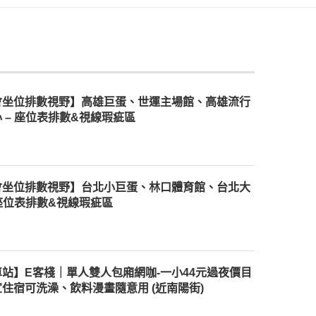
會坐位排數視野】高雄巨蛋、世運主場館、高雄流行
 – 座位表排數&視線瑕疵區
會坐位排數視野】台北小巨蛋、林口體育館、台北大
 座位表排數&視線瑕疵區
站】E客棧｜單人雙人包廂網咖-一小44元過夜價目
住宿可洗澡、飲料漫畫隨意用 (近南陽街)