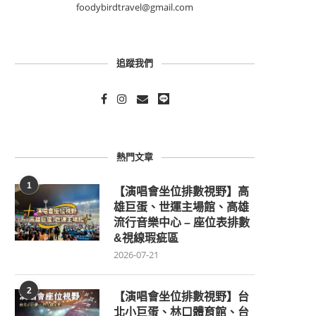
foodybirdtravel@gmail.com
追蹤我們
熱門文章
1
【演唱會坐位排數視野】高
雄巨蛋、世運主場館、高雄
流行音樂中心 – 座位表排數
&視線瑕疵區
2026-07-21
2
【演唱會坐位排數視野】台
北小巨蛋、林口體育館、台