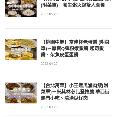
(附菜單)－養生粥火鍋雙人套餐
2022-05-20
【桃園中壢】京佬杯老蛋餅 (附菜
單)－厚實Q彈粉漿蛋餅 起司蛋
餅、柴魚皮蛋蛋餅
2022-04-27
【台北萬華】小王煮瓜滷肉飯(附
菜單)－米其林必比登推薦 華西街
熱門小吃、清湯瓜仔肉
2022-03-23