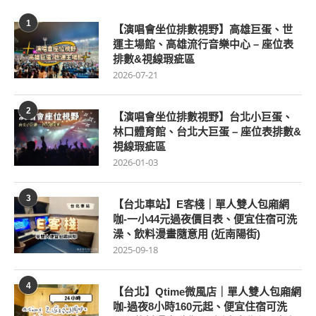
1
【演唱會坐位排數視野】高雄巨蛋、世
運主場館、高雄流行音樂中心 – 座位表
排數&視線瑕疵區
2026-07-21
2
【演唱會坐位排數視野】台北小巨蛋、
林口體育館、台北大巨蛋 – 座位表排數&
視線瑕疵區
2026-01-03
3
【台北車站】E客棧｜單人雙人包廂網
咖-一小44元過夜價目表、便宜住宿可洗
澡、飲料漫畫隨意用 (近南陽街)
2025-09-18
4
【台北】Qtime微風店｜單人雙人包廂網
咖-過夜8小時160元起、便宜住宿可洗