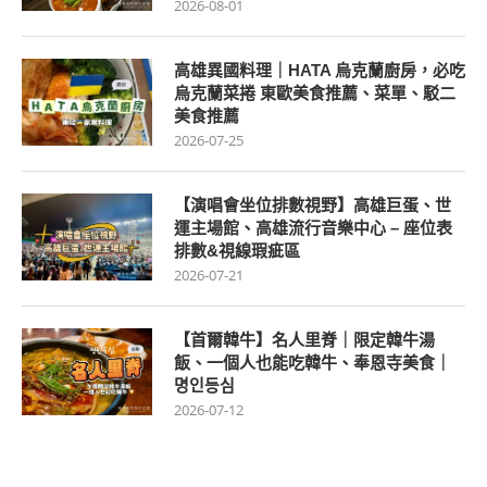
2026-08-01
高雄異國料理｜HATA 烏克蘭廚房，必吃
烏克蘭菜捲 東歐美食推薦、菜單、駁二
美食推薦
2026-07-25
【演唱會坐位排數視野】高雄巨蛋、世
運主場館、高雄流行音樂中心 – 座位表
排數&視線瑕疵區
2026-07-21
【首爾韓牛】名人里脊｜限定韓牛湯
飯、一個人也能吃韓牛、奉恩寺美食｜
명인등심
2026-07-12