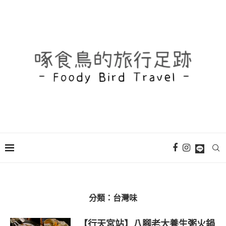
分類：
台灣味
【行天宮站】八腳老大養生粥火鍋