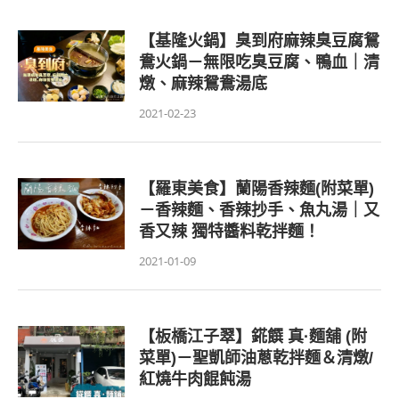
【基隆火鍋】臭到府麻辣臭豆腐鴛
鴦火鍋－無限吃臭豆腐、鴨血｜清
燉、麻辣鴛鴦湯底
2021-02-23
【羅東美食】蘭陽香辣麵(附菜單)
－香辣麵、香辣抄手、魚丸湯｜又
香又辣 獨特醬料乾拌麵！
2021-01-09
【板橋江子翠】錵饌 真·麵舖 (附
菜單)－聖凱師油蔥乾拌麵＆清燉/
紅燒牛肉餛飩湯