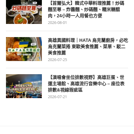
【首爾弘大】韓式中華料理推薦！炒碼
麵至尊 – 炸醬麵、炒碼麵、糯米糖醋
肉，24小時一人用餐也方便
2026-08-01
高雄異國料理｜HATA 烏克蘭廚房，必吃
烏克蘭菜捲 東歐美食推薦、菜單、駁二
美食推薦
2026-07-25
【演唱會坐位排數視野】高雄巨蛋、世
運主場館、高雄流行音樂中心 – 座位表
排數&視線瑕疵區
2026-07-21