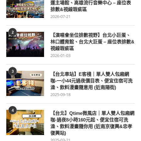
運主場館、高雄流行音樂中心 – 座位表
排數&視線瑕疵區
2026-07-21
2
【演唱會坐位排數視野】台北小巨蛋、
林口體育館、台北大巨蛋 – 座位表排數&
視線瑕疵區
2026-01-03
3
【台北車站】E客棧｜單人雙人包廂網
咖-一小44元過夜價目表、便宜住宿可洗
澡、飲料漫畫隨意用 (近南陽街)
2025-09-18
4
【台北】Qtime微風店｜單人雙人包廂網
咖-過夜8小時160元起、便宜住宿可洗
澡、飲料漫畫隨你用 (近南京復興&忠孝
復興站)
2025-03-21