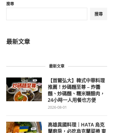
搜尋
搜尋
最新文章
最新文章
【首爾弘大】韓式中華料理
推薦！炒碼麵至尊 – 炸醬
麵、炒碼麵、糯米糖醋肉，
24小時一人用餐也方便
2026-08-01
高雄異國料理｜HATA 烏克
蘭廚房，必吃烏克蘭菜捲 東