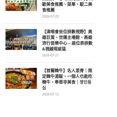
歐美食推薦、菜單、駁二美
食推薦
2026-07-25
【演唱會坐位排數視野】高
雄巨蛋、世運主場館、高雄
流行音樂中心 – 座位表排數
&視線瑕疵區
2026-07-21
【首爾韓牛】名人里脊｜限
定韓牛湯飯、一個人也能吃
韓牛、奉恩寺美食｜명인등
심
2026-07-12