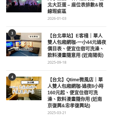
北大巨蛋 – 座位表排數&視
線瑕疵區
2026-01-03
3
【台北車站】E客棧｜單人
雙人包廂網咖-一小44元過夜
價目表、便宜住宿可洗澡、
飲料漫畫隨意用 (近南陽街)
2025-09-18
4
【台北】Qtime微風店｜單
人雙人包廂網咖-過夜8小時
160元起、便宜住宿可洗
澡、飲料漫畫隨你用 (近南
京復興&忠孝復興站)
2025-03-21