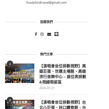
foodybirdtravel@gmail.com
追蹤我們
熱門文章
1
【演唱會坐位排數視野】高
雄巨蛋、世運主場館、高雄
流行音樂中心 – 座位表排數
&視線瑕疵區
2026-07-21
2
【演唱會坐位排數視野】台
北小巨蛋、林口體育館、台