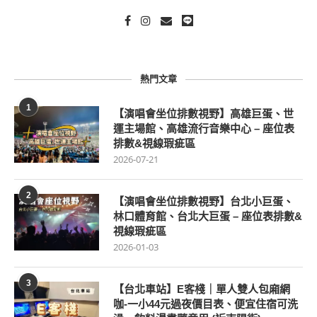
熱門文章
1
【演唱會坐位排數視野】高雄巨蛋、世
運主場館、高雄流行音樂中心 – 座位表
排數&視線瑕疵區
2026-07-21
2
【演唱會坐位排數視野】台北小巨蛋、
林口體育館、台北大巨蛋 – 座位表排數&
視線瑕疵區
2026-01-03
3
【台北車站】E客棧｜單人雙人包廂網
咖-一小44元過夜價目表、便宜住宿可洗