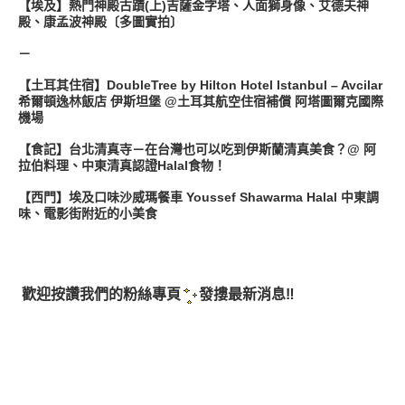
【埃及】熱門神殿古蹟(上)吉薩金字塔、人面獅身像、艾德夫神
殿、康孟波神殿〔多圖實拍〕
－
【土耳其住宿】DoubleTree by Hilton Hotel Istanbul – Avcilar
希爾頓逸林飯店 伊斯坦堡 @土耳其航空住宿補償 阿塔圖爾克國際
機場
【食記】台北清真寺－在台灣也可以吃到伊斯蘭清真美食？@ 阿
拉伯料理、中東清真認證Halal食物！
【西門】埃及口味沙威瑪餐車 Youssef Shawarma Halal 中東調
味、電影街附近的小美食
​
歡迎按讚我們的粉絲專頁
發摟最新消息‼