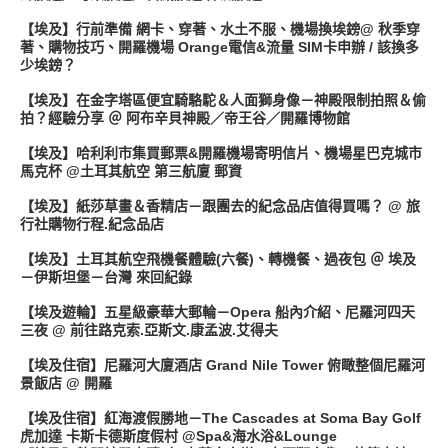
【埃及】行前準備 網卡、穿著、水土不服、機場換埃鎊@ 秋季穿
著、購物技巧、開羅機場 Orange電信&流量 SIM卡申辦 / 該換多
少埃鎊？
【埃及】在金字塔區便宜騎駱駝＆人面獅身像－神殿限制拍照＆偷
拍？經驗分享 ＠ 阿布辛貝神殿／帝王谷／開羅博物館
【埃及】哈利利市集買郵票&開羅機場寄明信片、機場星巴克城市
馬克杯 @土耳其航空 第三航廈 郵資
【埃及】紙莎草畫＆香精店－跟團去的紀念品店值得買嗎？ @ 旅
行社購物行程.紀念品店
【埃及】土耳其航空飛機餐體驗(六餐)、轉機餐、過夜包 ＠ 埃及
－伊斯坦堡－台灣 來回紀錄
【埃及遊輪】五星級豪華大郵輪－Opera 船內介紹、尼羅河四天
三夜 @ 前往路克索.亞斯文.康孟波.艾得夫
【埃及住宿】尼羅河大廈酒店 Grand Nile Tower 俯瞰整個尼羅河
景飯店 @ 開羅
【埃及住宿】紅海渡假勝地－The Cascades at Soma Bay Golf
虎加達 卡斯卡德斯度假村 @Spa&海水浴&Lounge