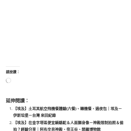
請按讚：
延伸閱讀：
【埃及】土耳其航空飛機餐體驗(六餐)、轉機餐、過夜包｜埃及－
伊斯坦堡－台灣 來回紀錄
【埃及】在金字塔區便宜騎駱駝＆人面獅身像－神殿限制拍照＆偷
拍？經驗分享｜阿布辛貝神殿、帝王谷、開羅博物館