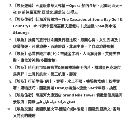
【埃及遊輪】五星級豪華大郵輪－Opera 船內介紹、尼羅河四天三
夜 @ 前往路克索.亞斯文.康孟波.艾得夫
【埃及住宿】紅海渡假勝地－The Cascades at Soma Bay Golf &
Country Club 卡斯卡德斯高爾夫度假村｜虎加達 Spa&海水浴
&Lounge
【埃及】推薦的旅行社＆團費行程比較、跟團心得、女生去埃及｜
雄師旅遊、可樂旅遊、百威旅遊、非洲中東、半自助旅遊規劃
【埃及】必看神殿古蹟(上)：吉薩金字塔、人面獅身像、艾德夫神
殿、康孟波神殿(多圖實拍)
【埃及】哈利利市集買郵票&開羅機場寄明信片、機場星巴克城市
馬克杯｜土耳其航空、第三航廈、郵資
【埃及】行前準備- 網卡、穿著、水土不服、機場換埃鎊｜秋季穿
著、購物技巧、開羅機場 Orange電信&流量 SIM卡申辦、換匯
【埃及住宿】尼羅河大廈酒店 Grand Nile Tower 俯瞰整個尼羅河
景飯店｜開羅 فندق جراند حياة نايل تاور
【埃及交通】夜間臥鋪火車-體驗介紹&餐點｜開羅到亞斯文~省時
又特別的體驗