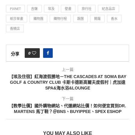
PIXNET
吉薩
埃及
壁畫
旅行社
紀念品店
紙莎草畫
購物團
購物行程
跟團
開羅
香水
香精店
0
分享
上一篇
【埃及住宿】紅海渡假勝地－THE CASCADES AT SOMA BAY
GOLF & COUNTRY CLUB 卡斯卡德斯高爾夫度假村｜虎加達
SPA&海水浴&LOUNGE
下一篇
【教學比價】國外購物網站、代運網站比價！如何便宜買到DR.
MARTENS 馬丁鞋？＠BNS、BUYIPPEE、SPEX ESHOP
YOU MAY ALSO LIKE