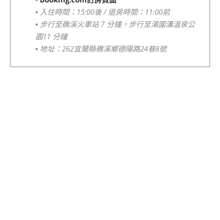
▪️
入住時間：15:00後 / 退房時間：11:00前
▪️
步行至礁溪火車站 7 分鐘，步行至湯圍溝溫泉公
園11 分鐘
▪️
地址：262宜蘭縣礁溪鄉德陽路24巷8號