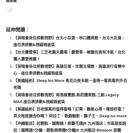
請按讚：
延伸閱讀：
【演唱會坐位排數視野】台北小巨蛋、林口體育館、台北大巨蛋 –
座位表排數&視線瑕疵區
【台北露營車】三芝老農夫農場｜露營車、帳篷包皆有冷氣！台北
懶人露營推薦！
【演唱會坐位排數視野】高雄巨蛋、世運主場館、高雄流行音樂中
心 – 座位表排數&視線瑕疵區
【美國紐約】Sleep No More 馬克白夜未眠－值得一看再看的外百
老匯
【演唱會坐位排數視野】南港展覽館.新莊體育館.三創.Legacy
MAX-座位表排數&視線瑕疵區
【美國紐約】百老匯真的值得看嗎？訂票、觀後心得。哪部好看？
英文程度適合你嗎？ 阿拉丁、歌劇魅影、獅子王、Sleep no more
【沖繩飯店】近輕軌、國際通！那霸花開JR 九州酒店｜市區逛街超
近！國際通1分鐘、輕軌美榮橋5分鐘JR 九州飯店 Blossom 那霸