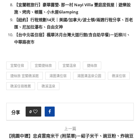
【宜蘭輕旅行】豪華露營- 那一村 Nayi Villa 豐庭度假屋｜遊樂設
施、烤肉、帳篷、小木屋Glamping
【紐約】行程規劃14天｜美國/加拿大/波士頓/兩週行程分享、百老
匯、尼加拉瀑布、自由女神
【台中北區住宿】楓華沐月台灣大道行館(含自助早餐)－近柳川、
中華路夜市
宜蘭住宿
宜蘭捷絲旅
宜蘭溫泉
捷絲旅
捷絲旅 宜蘭礁溪館
湯圍溝住宿
湯圍溝溫泉公園
礁溪住宿
礁溪住宿推薦
礁溪溫泉
0
分享
上一篇
【桃園中壢】忠貞雲南米干 (附菜單)－紹子米干、豌豆粉、炸碗豆