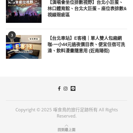
【演唱會坐位排數視野】台北小巨蛋、
林口體育館、台北大巨蛋 – 座位表排數&
視線瑕疵區
3
【台北車站】E客棧｜單人雙人包廂網
咖-一小44元過夜價目表、便宜住宿可洗
澡、飲料漫畫隨意用 (近南陽街)
Copyright © 2025 啄食鳥的旅行足跡所有 All Rights
Reserved.
回到最上面