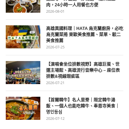
肉，24小時一人用餐也方便
2026-08-01
高雄異國料理｜HATA 烏克蘭廚房，必吃
烏克蘭菜捲 東歐美食推薦、菜單、駁二
美食推薦
2026-07-25
【演唱會坐位排數視野】高雄巨蛋、世
運主場館、高雄流行音樂中心 – 座位表
排數&視線瑕疵區
2026-07-21
【首爾韓牛】名人里脊｜限定韓牛湯
飯、一個人也能吃韓牛、奉恩寺美食｜
명인등심
2026-07-12