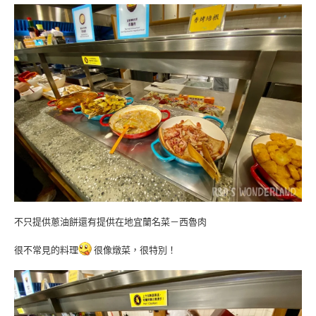
不只提供蔥油餅還有提供在地宜蘭名菜－西魯肉
很不常見的料理
很像燉菜，很特別！