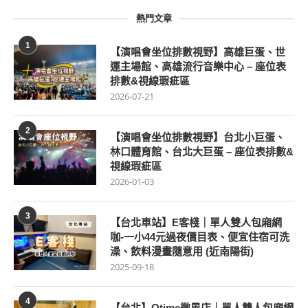
熱門文章
1
【演唱會坐位排數視野】高雄巨蛋、世
運主場館、高雄流行音樂中心 – 座位表
排數&視線瑕疵區
2026-07-21
2
【演唱會坐位排數視野】台北小巨蛋、
林口體育館、台北大巨蛋 – 座位表排數&
視線瑕疵區
2026-01-03
3
【台北車站】E客棧｜單人雙人包廂網
咖-一小44元過夜價目表、便宜住宿可洗
澡、飲料漫畫隨意用 (近南陽街)
2025-09-18
4
【台北】Qtime微風店｜單人雙人包廂網