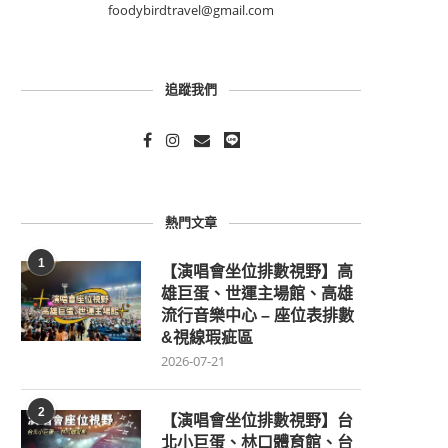
foodybirdtravel@gmail.com
追蹤我們
熱門文章
1
【演唱會坐位排數視野】高
雄巨蛋、世運主場館、高雄
流行音樂中心 – 座位表排數
&視線瑕疵區
2026-07-21
2
【演唱會坐位排數視野】台
北小巨蛋、林口體育館、台