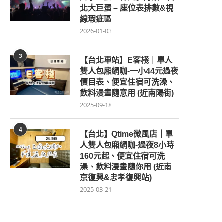
北大巨蛋 – 座位表排數&視
線瑕疵區
2026-01-03
3
【台北車站】E客棧｜單人
雙人包廂網咖-一小44元過夜
價目表、便宜住宿可洗澡、
飲料漫畫隨意用 (近南陽街)
2025-09-18
4
【台北】Qtime微風店｜單
人雙人包廂網咖-過夜8小時
160元起、便宜住宿可洗
澡、飲料漫畫隨你用 (近南
京復興&忠孝復興站)
2025-03-21