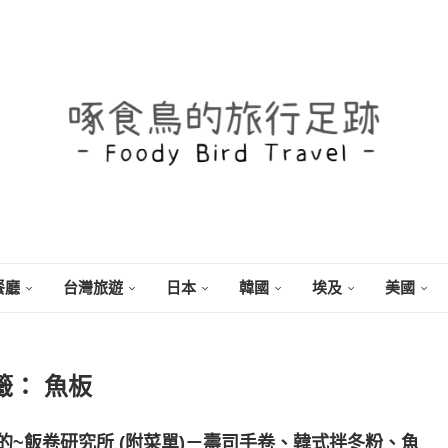
餐廳
台灣旅遊
日本
韓國
埃及
美國
籤：
魚板
~飯卷研究所 (附菜單)－壽司手卷、韓式拌冬粉、魚