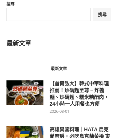
搜尋
搜尋
最新文章
最新文章
【首爾弘大】韓式中華料理
推薦！炒碼麵至尊 – 炸醬
麵、炒碼麵、糯米糖醋肉，
24小時一人用餐也方便
2026-08-01
高雄異國料理｜HATA 烏克
蘭廚房，必吃烏克蘭菜捲 東