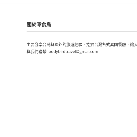
關於啄食鳥
主要分享台灣與國外的旅遊經驗、挖掘台灣各式異國餐廳，讓大
與我們聯繫 foodybirdtravel@gmail.com