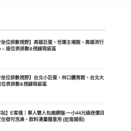
會坐位排數視野】高雄巨蛋、世運主場館、高雄流行
 – 座位表排數&視線瑕疵區
會坐位排數視野】台北小巨蛋、林口體育館、台北大
 座位表排數&視線瑕疵區
站】E客棧｜單人雙人包廂網咖-一小44元過夜價目
住宿可洗澡、飲料漫畫隨意用 (近南陽街)