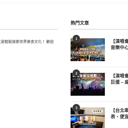
熱門文章
1
家輕鬆探索世界美食文化！ 歡迎
【演唱
音樂中心
2
【演唱
巨蛋 –
3
【台北車
表、便宜