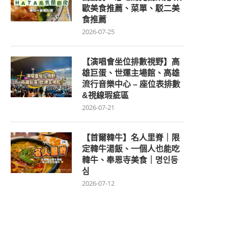
歐美食推薦、菜單、駁二美
食推薦
2026-07-25
【演唱會坐位排數視野】高
雄巨蛋、世運主場館、高雄
流行音樂中心 – 座位表排數
&視線瑕疵區
2026-07-21
【首爾韓牛】名人里脊｜限
定韓牛湯飯、一個人也能吃
韓牛、奉恩寺美食｜명인등
심
2026-07-12