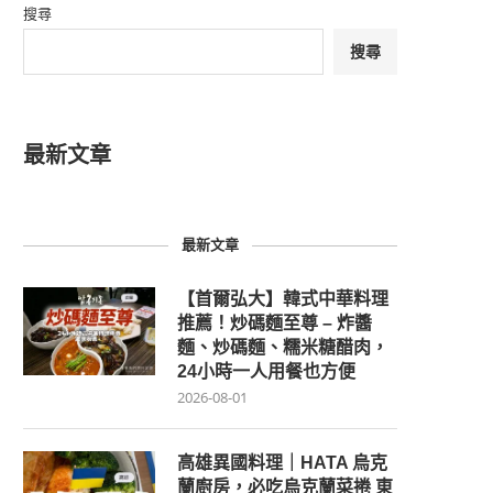
搜尋
搜尋
最新文章
最新文章
【首爾弘大】韓式中華料理
推薦！炒碼麵至尊 – 炸醬
麵、炒碼麵、糯米糖醋肉，
24小時一人用餐也方便
2026-08-01
高雄異國料理｜HATA 烏克
蘭廚房，必吃烏克蘭菜捲 東