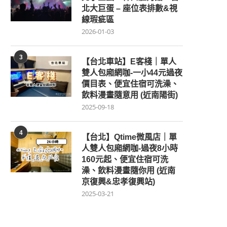
北大巨蛋 – 座位表排數&視
線瑕疵區
2026-01-03
3
【台北車站】E客棧｜單人
雙人包廂網咖-一小44元過夜
價目表、便宜住宿可洗澡、
飲料漫畫隨意用 (近南陽街)
2025-09-18
4
【台北】Qtime微風店｜單
人雙人包廂網咖-過夜8小時
160元起、便宜住宿可洗
澡、飲料漫畫隨你用 (近南
京復興&忠孝復興站)
2025-03-21