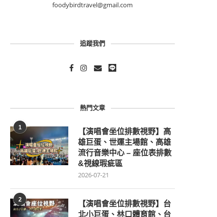
foodybirdtravel@gmail.com
追蹤我們
熱門文章
1
【演唱會坐位排數視野】高
雄巨蛋、世運主場館、高雄
流行音樂中心 – 座位表排數
&視線瑕疵區
2026-07-21
2
【演唱會坐位排數視野】台
北小巨蛋、林口體育館、台