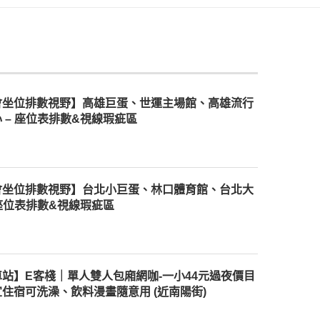
會坐位排數視野】高雄巨蛋、世運主場館、高雄流行
 – 座位表排數&視線瑕疵區
會坐位排數視野】台北小巨蛋、林口體育館、台北大
 座位表排數&視線瑕疵區
站】E客棧｜單人雙人包廂網咖-一小44元過夜價目
住宿可洗澡、飲料漫畫隨意用 (近南陽街)