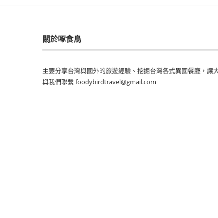
關於啄食鳥
主要分享台灣與國外的旅遊經驗、挖掘台灣各式異國餐廳，讓大
與我們聯繫 foodybirdtravel@gmail.com