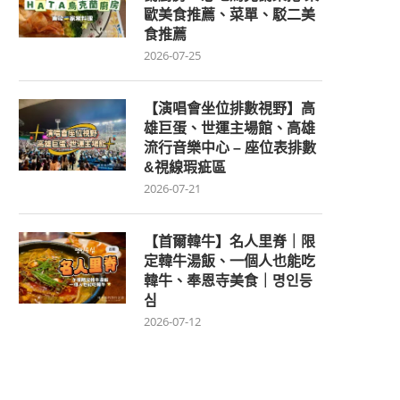
歐美食推薦、菜單、駁二美
食推薦
2026-07-25
【演唱會坐位排數視野】高
雄巨蛋、世運主場館、高雄
流行音樂中心 – 座位表排數
&視線瑕疵區
2026-07-21
【首爾韓牛】名人里脊｜限
定韓牛湯飯、一個人也能吃
韓牛、奉恩寺美食｜명인등
심
2026-07-12