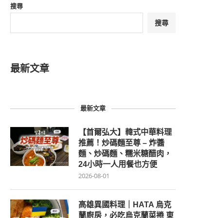
搜尋
搜尋
最新文章
最新文章
【首爾弘大】韓式中華料理
推薦！炒碼麵至尊 – 炸醬
麵、炒碼麵、糯米糖醋肉，
24小時一人用餐也方便
2026-08-01
高雄異國料理｜HATA 烏克
蘭廚房，必吃烏克蘭菜捲 東