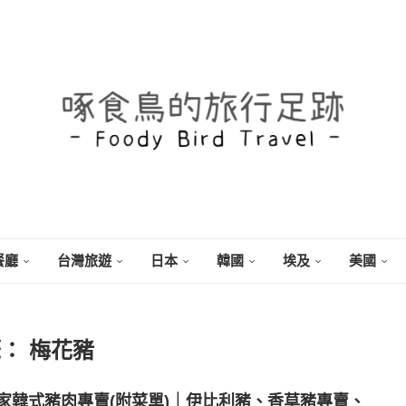
餐廳
台灣旅遊
日本
韓國
埃及
美國
籤：
梅花豬
家韓式豬肉專賣(附菜單)｜伊比利豬、香草豬專賣、