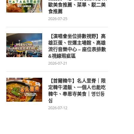
歐美食推薦、菜單、駁二美
食推薦
2026-07-25
【演唱會坐位排數視野】高
雄巨蛋、世運主場館、高雄
流行音樂中心 – 座位表排數
&視線瑕疵區
2026-07-21
【首爾韓牛】名人里脊｜限
定韓牛湯飯、一個人也能吃
韓牛、奉恩寺美食｜명인등
심
2026-07-12