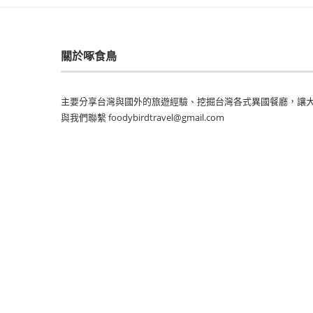
關於啄食鳥
主要分享台灣與國外的旅遊經驗、挖掘台灣各式異國餐廳，讓大
與我們聯繫 foodybirdtravel@gmail.com