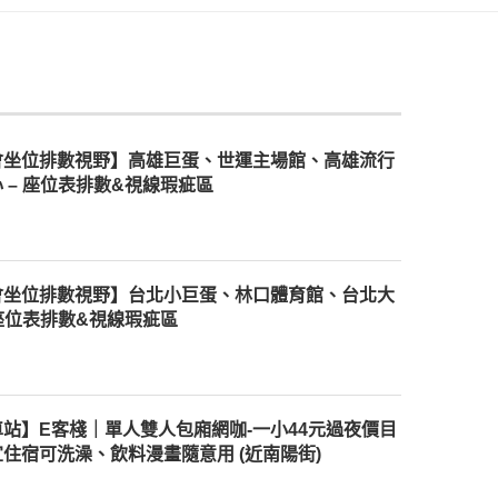
會坐位排數視野】高雄巨蛋、世運主場館、高雄流行
 – 座位表排數&視線瑕疵區
會坐位排數視野】台北小巨蛋、林口體育館、台北大
 座位表排數&視線瑕疵區
站】E客棧｜單人雙人包廂網咖-一小44元過夜價目
住宿可洗澡、飲料漫畫隨意用 (近南陽街)