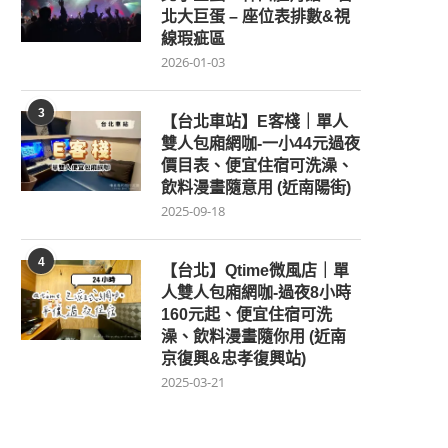
北大巨蛋 – 座位表排數&視
線瑕疵區
2026-01-03
3
【台北車站】E客棧｜單人
雙人包廂網咖-一小44元過夜
價目表、便宜住宿可洗澡、
飲料漫畫隨意用 (近南陽街)
2025-09-18
4
【台北】Qtime微風店｜單
人雙人包廂網咖-過夜8小時
160元起、便宜住宿可洗
澡、飲料漫畫隨你用 (近南
京復興&忠孝復興站)
2025-03-21