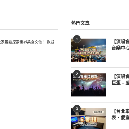
熱門文章
1
家輕鬆探索世界美食文化！ 歡迎
【演唱
音樂中心
2
【演唱
巨蛋 –
3
【台北車
表、便宜