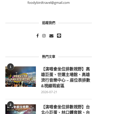
foodybirdtravel@gmail.com
追蹤我們
熱門文章
1
【演唱會坐位排數視野】高
雄巨蛋、世運主場館、高雄
流行音樂中心 – 座位表排數
&視線瑕疵區
2026-07-21
2
【演唱會坐位排數視野】台
北小巨蛋、林口體育館、台