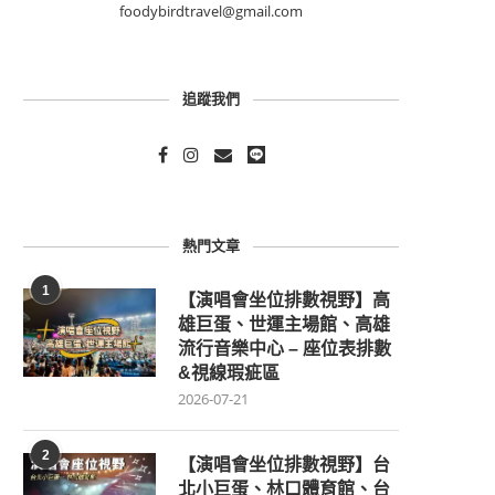
foodybirdtravel@gmail.com
追蹤我們
熱門文章
1
【演唱會坐位排數視野】高
雄巨蛋、世運主場館、高雄
流行音樂中心 – 座位表排數
&視線瑕疵區
2026-07-21
2
【演唱會坐位排數視野】台
北小巨蛋、林口體育館、台