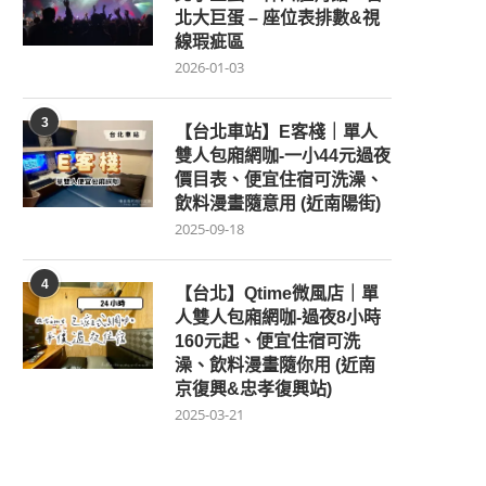
北大巨蛋 – 座位表排數&視
線瑕疵區
2026-01-03
3
【台北車站】E客棧｜單人
雙人包廂網咖-一小44元過夜
價目表、便宜住宿可洗澡、
飲料漫畫隨意用 (近南陽街)
2025-09-18
4
【台北】Qtime微風店｜單
人雙人包廂網咖-過夜8小時
160元起、便宜住宿可洗
澡、飲料漫畫隨你用 (近南
京復興&忠孝復興站)
2025-03-21