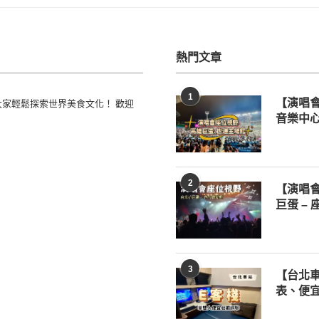
熱門文章
1
家輕鬆探索世界美食文化！ 歡迎
【演唱
音樂中心
2
【演唱
巨蛋 –
3
【台北車
表、便宜