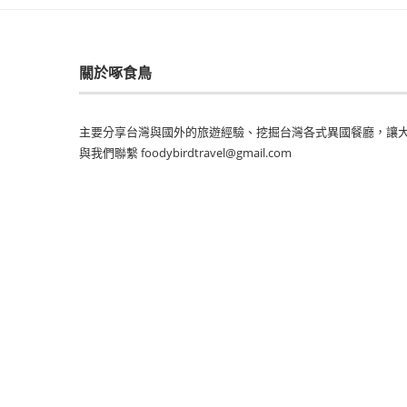
關於啄食鳥
主要分享台灣與國外的旅遊經驗、挖掘台灣各式異國餐廳，讓大
與我們聯繫 foodybirdtravel@gmail.com