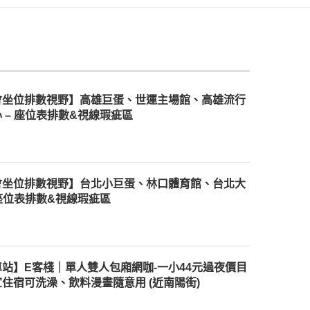
會坐位排數視野】高雄巨蛋、世運主場館、高雄流行
 – 座位表排數&視線瑕疵區
會坐位排數視野】台北小巨蛋、林口體育館、台北大
 座位表排數&視線瑕疵區
站】E客棧｜單人雙人包廂網咖-一小44元過夜價目
住宿可洗澡、飲料漫畫隨意用 (近南陽街)