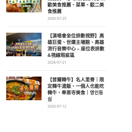
歐美食推薦、菜單、駁二美
食推薦
2026-07-25
【演唱會坐位排數視野】高
雄巨蛋、世運主場館、高雄
流行音樂中心 – 座位表排數
&視線瑕疵區
2026-07-21
【首爾韓牛】名人里脊｜限
定韓牛湯飯、一個人也能吃
韓牛、奉恩寺美食｜명인등
심
2026-07-12