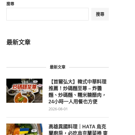
搜尋
搜尋
最新文章
最新文章
【首爾弘大】韓式中華料理
推薦！炒碼麵至尊 – 炸醬
麵、炒碼麵、糯米糖醋肉，
24小時一人用餐也方便
2026-08-01
高雄異國料理｜HATA 烏克
蘭廚房，必吃烏克蘭菜捲 東