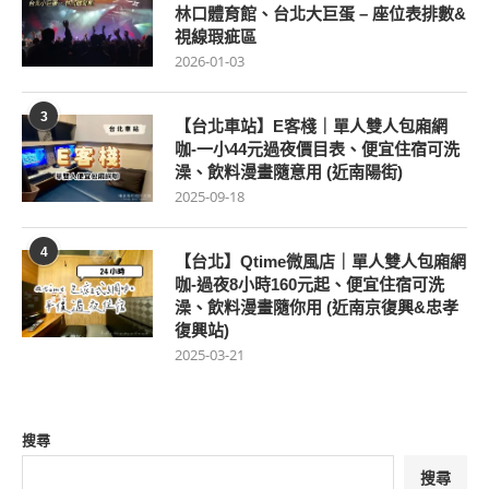
林口體育館、台北大巨蛋 – 座位表排數&
視線瑕疵區
2026-01-03
3
【台北車站】E客棧｜單人雙人包廂網
咖-一小44元過夜價目表、便宜住宿可洗
澡、飲料漫畫隨意用 (近南陽街)
2025-09-18
4
【台北】Qtime微風店｜單人雙人包廂網
咖-過夜8小時160元起、便宜住宿可洗
澡、飲料漫畫隨你用 (近南京復興&忠孝
復興站)
2025-03-21
搜尋
搜尋