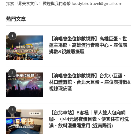
探索世界美食文化！ 歡迎與我們聯繫 foodybirdtravel@gmail.com
熱門文章
1
【演唱會坐位排數視野】高雄巨蛋、世
運主場館、高雄流行音樂中心 – 座位表
排數&視線瑕疵區
2
【演唱會坐位排數視野】台北小巨蛋、
林口體育館、台北大巨蛋 – 座位表排數&
視線瑕疵區
3
【台北車站】E客棧｜單人雙人包廂網
咖-一小44元過夜價目表、便宜住宿可洗
澡、飲料漫畫隨意用 (近南陽街)